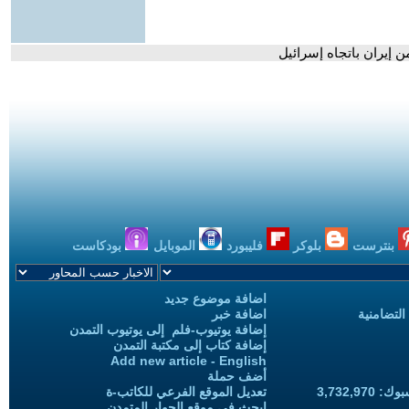
 إيران باتجاه إسرائيل
بنترست
بلوكر
فليبورد
الموبايل
بودكاست
اضافة موضوع جديد
التضامنية
اضافة خبر
إضافة يوتيوب-فلم إلى يوتيوب التمدن
إضافة كتاب إلى مكتبة التمدن
Add new article - English
أضف حملة
3,732,97
تعديل الموقع الفرعي للكاتب-ة
ابحث في موقع الحوار المتمدن