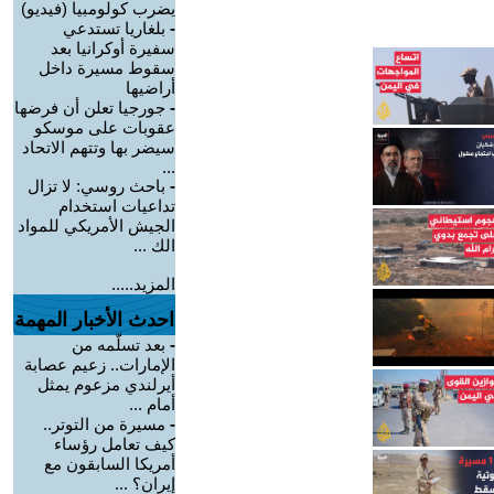
يضرب كولومبيا (فيديو)
-
بلغاريا تستدعي
سفيرة أوكرانيا بعد
سقوط مسيرة داخل
أراضيها
-
جورجيا تعلن أن فرضها
عقوبات على موسكو
سيضر بها وتتهم الاتحاد
...
-
باحث روسي: لا تزال
تداعيات استخدام
الجيش الأمريكي للمواد
الك ...
المزيد.....
احدث الأخبار المهمة
-
بعد تسلّمه من
الإمارات.. زعيم عصابة
أيرلندي مزعوم يمثل
أمام ...
-
مسيرة من التوتر..
كيف تعامل رؤساء
أمريكا السابقون مع
إيران؟ ...