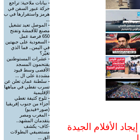
-
بيانات ملاحية: تراجع
حركة عبور السفن في
هرمز واستقرارها في ب
...
-
الموصل تعيد تشغيل
مصنع للأقمشة وتفتح
650 فرصة عمل
-
السعودية على جبهتين
في اليمن.. فما الذي
تغيّر؟
-
عشرات المستوطنين
يقتحمون المسجد
الأقصى وسط قيود
مشددة على ال ...
-
سلطنة عمان تعلن عن
تسرب نفطي في مياهها
الإقليمية
-
ثلوج كثيفة تغطي
أجزاء من جنوب إفريقيا
(صور+فيديو)
-
المغرب ومصر
يتقدمان المشهد..
جاد الأفلام الجيدة
-كاف- يكشف
مستضيفي البطولات
ا
الق ...