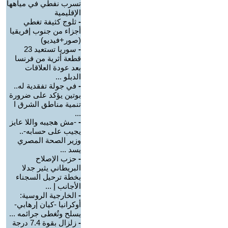
تسرب نفطي في مياهها
الإقليمية
-
ثلوج كثيفة تغطي
أجزاء من جنوب إفريقيا
(صور+فيديو)
-
سوريا تستعيد 23
قطعة أثرية من فرنسا
بعد عودة العلاقات
الدبلو ...
-
في جولة تفقدية له..
بوتين يؤكد على ضرورة
تنمية مناطق الشرق ا
...
-
-مش هجيبه واللا عايز
يجيب على حسابه-..
وزير الصحة المصري
يسد ...
-
حزب الإصلاح
البريطاني يثير جدلا
بخطة ترحيل السجناء
الأجانب إ ...
-
الخارجية الروسية:
أوكرانيا -كيان إرهابي-
يسلح وتُغطى جرائمه ...
-
زلزال بقوة 7.4 درجة