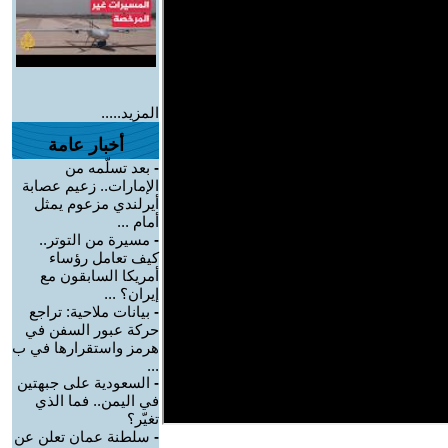
المزيد.....
أخبار عامة
-
بعد تسلّمه من
الإمارات.. زعيم عصابة
أيرلندي مزعوم يمثل
أمام ...
-
مسيرة من التوتر..
كيف تعامل رؤساء
أمريكا السابقون مع
إيران؟ ...
-
بيانات ملاحية: تراجع
حركة عبور السفن في
هرمز واستقرارها في ب
...
-
السعودية على جبهتين
في اليمن.. فما الذي
تغيّر؟
-
سلطنة عمان تعلن عن