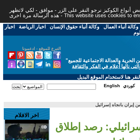
 أنواع الكوكيز نرجو النقر على الزر - موافق - لكي لاتظهر
This website uses cookies to ensure you ge
وكالة أنباء العمال
-
وكالة أنباء حقوق الإنسان
-
اخبار الرياضة
-
اخبار
لوم
التبرع للموقع - ادعمونا
حرية والعدالة الاجتماعية للجميع
"
تى نالها أعلام في الفكر والثقافة
قر هنا لاستخدام الموقع البديل
كوردي
English
 إيران باتجاه إسرائيل
اخر الافلام
سرائيلي: رصد إطلاق