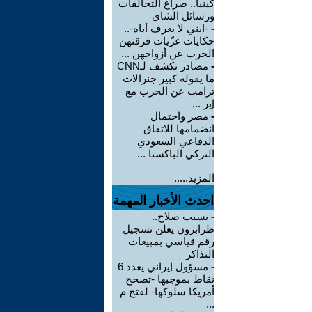
كينيا.. صراع التحالفات
ورسائل الشاي
-
-ابني لا يعرف أباه-..
حكايات غزّيات فرقتهن
الحرب عن أزواجهن ...
-
مصادر تكشف لـCNN
ما يقوله كبير جنرالات
ترامب عن الحرب مع
إير ...
-
مصر واحتمال
انضمامها للاتفاق
الدفاعي السعودي
التركي الباكستا ...
المزيد.....
احدث الأخبار المهمة
-
بسبب صلاح..
طرابزون يعلن تسجيل
رقم قياسي بمبيعات
التذاكر
-
مسؤول إيراني يعدد 6
نقاط بموجبها -تصحح
أمريكا سلوكها- لفتح م
...