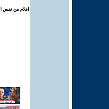
افلام من نفس ال