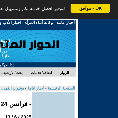
موافق - OK
لتوفير افضل خدمة لكم ولتسهيل عملي
أخبار عامة
-
وكالة أنباء المرأة
-
اخبار الأدب و
الموقع
يسارية
"من أج
حاز ال
إذا لديك
الزوار
اضافة/خدمات
بحث/الارشيف
الصفحة الرئيسية
-
أخبار عامة
-
يوتيوب التمدن
- فرانس 24
2025 / 6 / 13