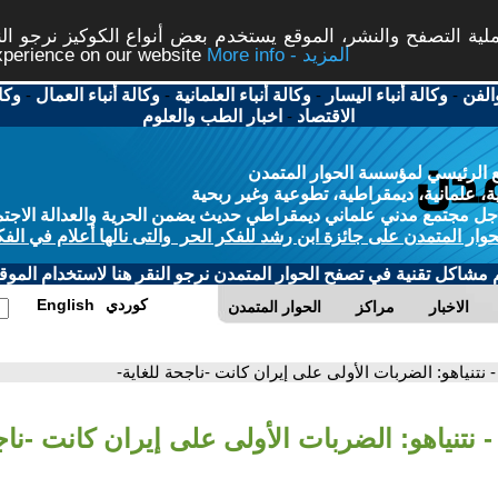
ة التصفح والنشر، الموقع يستخدم بعض أنواع الكوكيز نرجو النق
More info - المزيد
experience on our website
الفن
-
وكالة أنباء اليسار
-
وكالة أنباء العلمانية
-
وكالة أنباء العمال
-
وكا
الاقتصاد
-
اخبار الطب والعلوم
 الرئيسي لمؤسسة الحوار المتمدن
، علمانية، ديمقراطية، تطوعية وغير ربحية
ل مجتمع مدني علماني ديمقراطي حديث يضمن الحرية والعدالة الاجتم
حوار المتمدن على جائزة ابن رشد للفكر الحر والتى نالها أعلام في الفك
م مشاكل تقنية في تصفح الحوار المتمدن نرجو النقر هنا لاستخدام الموقع
كوردي
English
الاخبار
مراكز
الحوار المتمدن
- نتنياهو: الضربات الأولى على إيران كانت -ناجحة للغاية-
- نتنياهو: الضربات الأولى على إيران كانت -ناج