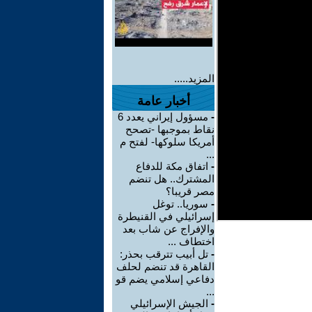
المزيد.....
أخبار عامة
-
مسؤول إيراني يعدد 6
نقاط بموجبها -تصحح
أمريكا سلوكها- لفتح م
...
-
اتفاق مكة للدفاع
المشترك.. هل تنضم
مصر قريبا؟
-
سوريا.. توغل
إسرائيلي في القنيطرة
والإفراج عن شاب بعد
اختطاف ...
-
تل أبيب تترقب بحذر:
القاهرة قد تنضم لحلف
دفاعي إسلامي يضم قو
...
-
الجيش الإسرائيلي