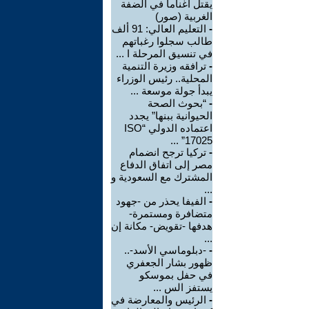
يقتل أغناما في الضفة
الغربية (صور)
-
التعليم العالي: 91 ألف
طالب سجلوا رغباتهم
في تنسيق المرحلة ا ...
-
ترافقه وزيرة التنمية
المحلية.. رئيس الوزراء
يبدأ جولة موسعة ...
-
“بحوث الصحة
الحيوانية ببنها” يجدد
اعتماده الدولي “ISO
17025” ...
-
تركيا ترجح انضمام
مصر إلى اتفاق الدفاع
المشترك مع السعودية و
...
-
الفيفا يحذر من -جهود
متضافرة ومستمرة-
هدفها -تقويض- مكانة إن
...
-
-دبلوماسي الأسد-..
ظهور بشار الجعفري
في حفل بموسكو
يستفز الس ...
-
الرئيس والمعارضة في