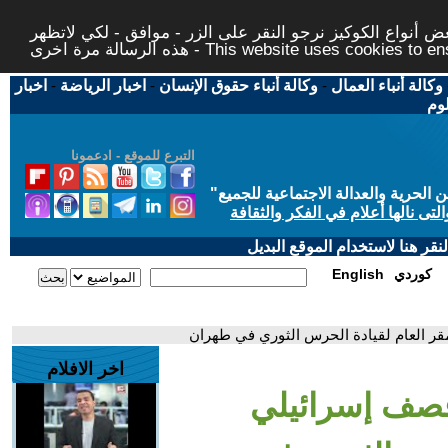
 أنواع الكوكيز نرجو النقر على الزر - موافق - لكي لاتظهر
This website uses cookies to ensure you ge
وكالة أنباء العمال
-
وكالة أنباء حقوق الإنسان
-
اخبار الرياضة
-
اخبار
لوم
التبرع للموقع - ادعمونا
حرية والعدالة الاجتماعية للجميع
"
تى نالها أعلام في الفكر والثقافة
قر هنا لاستخدام الموقع البديل
كوردي
English
مقر العام لقيادة الحرس الثوري في طهران
اخر الافلام
 قصف إسرائيلي