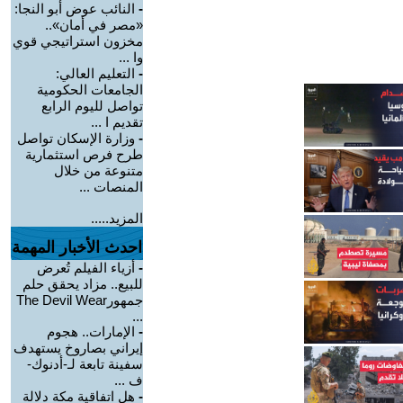
-
النائب عوض أبو النجا:
«مصر في أمان»..
مخزون استراتيجي قوي
وا ...
-
التعليم العالي:
الجامعات الحكومية
تواصل لليوم الرابع
تقديم ا ...
-
وزارة الإسكان تواصل
طرح فرص استثمارية
متنوعة من خلال
المنصات ...
المزيد.....
احدث الأخبار المهمة
-
أزياء الفيلم تُعرض
للبيع.. مزاد يحقق حلم
جمهورThe Devil Wear
...
-
الإمارات.. هجوم
إيراني بصاروخ يستهدف
سفينة تابعة لـ-أدنوك-
ف ...
-
هل اتفاقية مكة دلالة