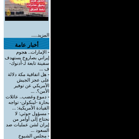
المزيد.....
أخبار عامة
-
الإمارات.. هجوم
إيراني بصاروخ يستهدف
سفينة تابعة لـ-أدنوك-
ف ...
-
هل اتفاقية مكة دلالة
على عجز الجيش
الأمريكي عن توفير
الأمن؟. ...
-
دموع وغضب.. عائلات
بحارة -لينكولن- تواجه
القيادة الأمريكية: ...
-
مسؤول حوثي: لا
نحتاج إلى أوامر من
إيران لشن عمليات ضد
السعود ...
-
مجلس الشيوخ