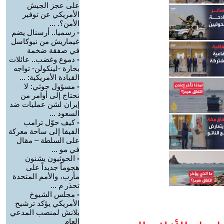
على عجز الجيش
الأمريكي عن توفير
الأمن؟. ...
-
رسميا.. أرسنال يضم
غيماريش من نيوكاسل
في صفقة ضخمة
-
دموع وغضب.. عائلات
بحارة -لينكولن- تواجه
القيادة الأمريكية: ...
-
مسؤول حوثي: لا
نحتاج إلى أوامر من
إيران لشن عمليات ضد
السعود ...
-
كيف حوّل ترامب
الفيفا إلى ساحة معركة
على السلطة – مقال
في مو ...
-
الحوثيون يشنون
هجوماً جديداً على
مأرب، والأمم المتحدة
تحذر م ...
-
مجلس الشيوخ
الأمريكي يؤكد ترشيح
بلانش لمنصب المدعي
العام