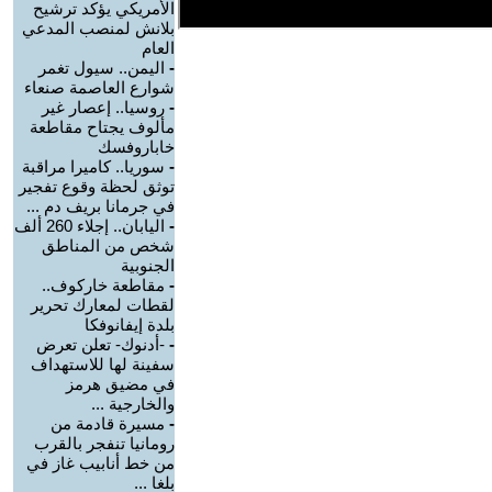
الأمريكي يؤكد ترشيح
بلانش لمنصب المدعي
العام
-
اليمن.. سيول تغمر
شوارع العاصمة صنعاء
-
روسيا.. إعصار غير
مألوف يجتاح مقاطعة
خاباروفسك
-
سوريا.. كاميرا مراقبة
توثق لحظة وقوع تفجير
في جرمانا بريف دم ...
-
اليابان.. إجلاء 260 ألف
شخص من المناطق
الجنوبية
-
مقاطعة خاركوف..
لقطات لمعارك تحرير
بلدة إيفانوفكا
-
-أدنوك- تعلن تعرض
سفينة لها للاستهداف
في مضيق هرمز
والخارجية ...
-
مسيرة قادمة من
رومانيا تنفجر بالقرب
من خط أنابيب غاز في
بلغا ...