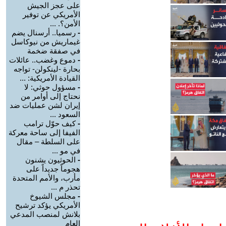
على عجز الجيش
الأمريكي عن توفير
الأمن؟. ...
-
رسميا.. أرسنال يضم
غيماريش من نيوكاسل
في صفقة ضخمة
-
دموع وغضب.. عائلات
بحارة -لينكولن- تواجه
القيادة الأمريكية: ...
-
مسؤول حوثي: لا
نحتاج إلى أوامر من
إيران لشن عمليات ضد
السعود ...
-
كيف حوّل ترامب
الفيفا إلى ساحة معركة
على السلطة – مقال
في مو ...
-
الحوثيون يشنون
هجوماً جديداً على
مأرب، والأمم المتحدة
تحذر م ...
-
مجلس الشيوخ
الأمريكي يؤكد ترشيح
بلانش لمنصب المدعي
العام