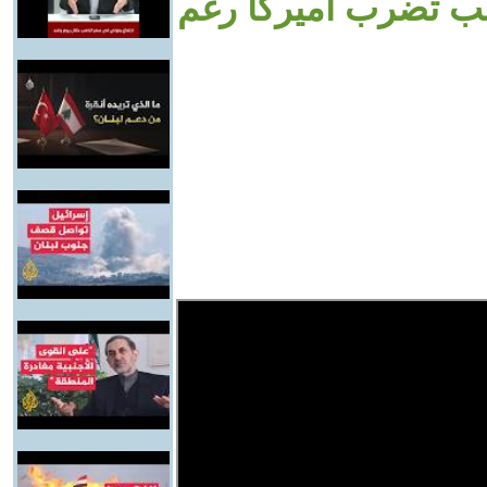
ب تضرب أميركا رغم