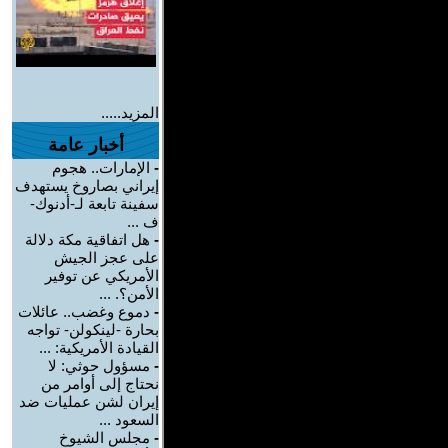
المزيد.....
أخبار عامة
-
الإمارات.. هجوم
إيراني بصاروخ يستهدف
سفينة تابعة لـ-أدنوك-
ف ...
-
هل اتفاقية مكة دلالة
على عجز الجيش
الأمريكي عن توفير
الأمن؟. ...
-
دموع وغضب.. عائلات
بحارة -لينكولن- تواجه
القيادة الأمريكية: ...
-
مسؤول حوثي: لا
نحتاج إلى أوامر من
إيران لشن عمليات ضد
السعود ...
-
مجلس الشيوخ