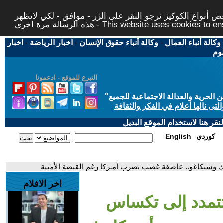
 أنواع الكوكيز نرجو النقر على الزر - موافق - لكي لاتظهر
This website uses cookies to ensure you ge
وكالة أنباء العمال
-
وكالة أنباء حقوق الإنسان
-
اخبار الرياضة
-
اخبار
لوم
التبرع للموقع - ادعمونا
حرية والعدالة الاجتماعية للجميع
"
تى نالها أعلام في الفكر والثقافة
قر هنا لاستخدام الموقع البديل
كوردي
English
رك وشيكاغو.. عاصفة غضب تضرب أميركا رغم القبضة الأمنية
اخر الافلام
 تتمدد إلى تكساس