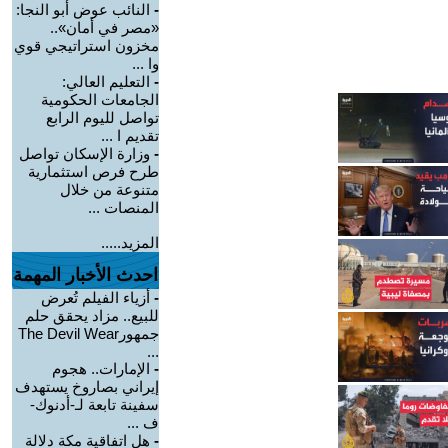
-
النائب عوض أبو النجا:
«مصر في أمان»..
مخزون استراتيجي قوي
وا ...
-
التعليم العالي:
الجامعات الحكومية
تواصل لليوم الرابع
تقديم ا ...
-
وزارة الإسكان تواصل
طرح فرص استثمارية
متنوعة من خلال
المنصات ...
المزيد.....
احدث الأخبار المهمة
-
أزياء الفيلم تُعرض
للبيع.. مزاد يحقق حلم
جمهورThe Devil Wear
...
-
الإمارات.. هجوم
إيراني بصاروخ يستهدف
سفينة تابعة لـ-أدنوك-
ف ...
-
هل اتفاقية مكة دلالة