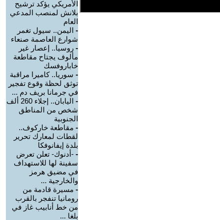
الأمريكي يؤكد ترشيح
بلانش لمنصب المدعي
العام
-
اليمن.. سيول تغمر
شوارع العاصمة صنعاء
-
روسيا.. إعصار غير
مألوف يجتاح مقاطعة
خاباروفسك
-
سوريا.. كاميرا مراقبة
توثق لحظة وقوع تفجير
في جرمانا بريف دم ...
-
اليابان.. إجلاء 260 ألف
شخص من المناطق
الجنوبية
-
مقاطعة خاركوف..
لقطات لمعارك تحرير
بلدة إيفانوفكا
-
-أدنوك- تعلن تعرض
سفينة لها للاستهداف
في مضيق هرمز
والخارجية ...
-
مسيرة قادمة من
رومانيا تنفجر بالقرب
من خط أنابيب غاز في
بلغا ...