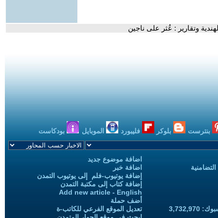
ندية وتقارير : عُثر على ناجين
بنترست
بلوكر
فليبورد
الموبايل
بودكاست
اضافة موضوع جديد
التضامنية
اضافة خبر
إضافة يوتيوب-فلم إلى يوتيوب التمدن
إضافة كتاب إلى مكتبة التمدن
Add new article - English
أضف حملة
3,732,97
تعديل الموقع الفرعي للكاتب-ة
ابحث في موقع الحوار المتمدن