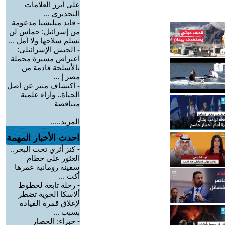
على أبرز العلامات
التحذيري ...
-
قائد ميليشيا مدعومة
من إسرائيل: حماس لن
تسلم سلاحها ولا أمل ...
-
الجيش الإسرائيلي:
اعتراض مسيرة محملة
بالأسلحة قادمة من
مصر إ ...
-
اكتشاف مثير عن أصل
الحياة.. وآراء علمية
متناقضة
المزيد.....
احدث الأخبار المهمة
-
كنز أثري تحت البحر..
العثور على حطام
سفينة رومانية عمرها
أكث ...
-
رحلة تابعة لخطوط
ألاسكا الجوية تضطر
لإغلاق قمرة القيادة
بسبب ...
-
خبراء: الحصار