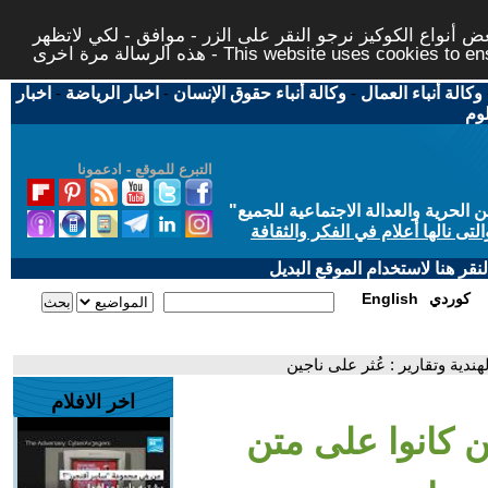
 أنواع الكوكيز نرجو النقر على الزر - موافق - لكي لاتظهر
This website uses cookies to ensure you ge
وكالة أنباء العمال
-
وكالة أنباء حقوق الإنسان
-
اخبار الرياضة
-
اخبار
لوم
التبرع للموقع - ادعمونا
حرية والعدالة الاجتماعية للجميع
"
تى نالها أعلام في الفكر والثقافة
قر هنا لاستخدام الموقع البديل
كوردي
English
ندية وتقارير : عُثر على ناجين
اخر الافلام
ن كانوا على متن