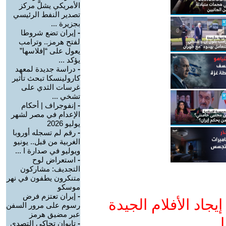
الأمريكي يشلَّ مركز
تصدير النفط الرئيسي
بجزيرة ...
-
إيران تضع شروطا
لفتح هرمز.. وترامب
يعول على “إفلاسها”
يؤكد ...
-
دراسة جديدة لمعهد
كارولينسكا تبحث تأثير
غرسات الثدي على
تشخي ...
-
إنفوجراف | أحكام
الإعدام في مصر لشهر
يوليو 2026
-
رقم لم تسجله أوروبا
الغربية من قبل.. يونيو
ويوليو في صدارة ا ...
-
استعراض لوح
التجديف: مشاركون
متنكرون يطفون في نهر
موسكو
-
إيران تعتزم فرض
جاد الأفلام الجيدة
رسوم على مرور السفن
عبر مضيق هرمز
ا
-
تايوان تحاكي التصدي