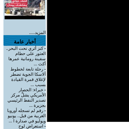
المزيد.....
أخبار عامة
-
كنز أثري تحت البحر..
العثور على حطام
سفينة رومانية عمرها
أكث ...
-
رحلة تابعة لخطوط
ألاسكا الجوية تضطر
لإغلاق قمرة القيادة
بسبب ...
-
خبراء: الحصار
الأمريكي يشلَّ مركز
تصدير النفط الرئيسي
بجزيرة ...
-
رقم لم تسجله أوروبا
الغربية من قبل.. يونيو
ويوليو في صدارة ا ...
-
استعراض لوح