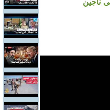
لى ناجين