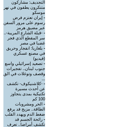
التجديف: مشاركون
متنكرون يطفون في نهر
موسكو
-
إيران تعتزم فرض
رسوم على مرور السفن
عبر مضيق هرمز
-
-قبلة الشارع المريبة-..
سر المقطع الذي فجر
غضبا في مصر
-
بلغاريا: انفجار وحريق
في مصنع عسكري
(فيديو)
-
تصعيد إسرائيلي واسع
جنوب لبنان.. تفجيرات
وقصف وتوغلات في الق
...
-
-كلاشنيكوف- تكشف
عن أحدث مسيرة
تكتيكية بمدى يتجاوز
100 كم
-
الحر ومشروبات
الطاقة.. مزيج قد يرفع
ضغط الدم ويهدد القلب
-
رائحة الجسم قد
تكشف أمراضا.. تعرف