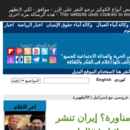
 أنواع الكوكيز نرجو النقر على الزر - موافق - لكي لاتظهر
This website uses cookies to ensure you ge
وكالة أنباء العمال
-
وكالة أنباء حقوق الإنسان
-
اخبار الرياضة
-
اخبار
لوم
التبرع للموقع - ادعمونا
حرية والعدالة الاجتماعية للجميع
"
تى نالها أعلام في الفكر والثقافة
قر هنا لاستخدام الموقع البديل
كوردي
English
ط غروسي مع إسرائيل | #الظهيرة
اخر الافلام
ناورة؟ إيران تنشر