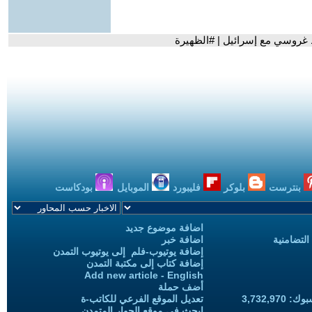
ط غروسي مع إسرائيل | #الظهيرة
بنترست
بلوكر
فليبورد
الموبايل
بودكاست
اضافة موضوع جديد
التضامنية
اضافة خبر
إضافة يوتيوب-فلم إلى يوتيوب التمدن
إضافة كتاب إلى مكتبة التمدن
Add new article - English
أضف حملة
3,732,97
تعديل الموقع الفرعي للكاتب-ة
ابحث في موقع الحوار المتمدن