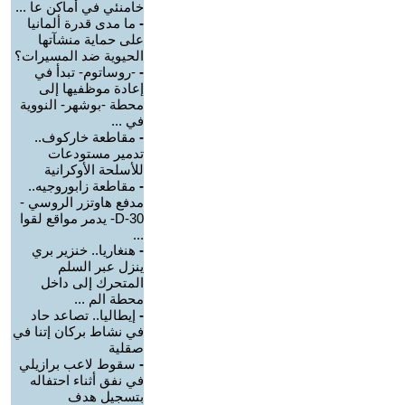
خامنئي في أماكن عا ...
-
ما مدى قدرة ألمانيا
على حماية منشآتها
الحيوية ضد المسيرات؟
-
-روساتوم- تبدأ في
إعادة موظفيها إلى
محطة -بوشهر- النووية
في ...
-
مقاطعة خاركوف..
تدمير مستودعات
للأسلحة الأوكرانية
-
مقاطعة زابوروجيه..
مدفع هاوتزر الروسي -
D-30- يدمر مواقع لقوا
...
-
هنغاريا.. خنزير بري
ينزل عبر السلم
المتحرك إلى داخل
محطة الم ...
-
إيطاليا.. تصاعد حاد
في نشاط بركان إتنا في
صقلية
-
سقوط لاعب برازيلي
في نفق أثناء احتفاله
بتسجيل هدف