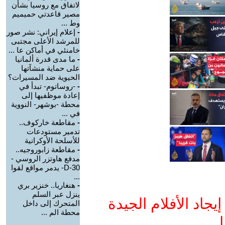
لاتفاق مع روسيا بشأن
مصير قاعدتي حميميم
وط ...
-
إعلام إيراني: نشر صور
للمرشد الأعلى مجتبى
خامنئي في أماكن عا ...
-
ما مدى قدرة ألمانيا
على حماية منشآتها
الحيوية ضد المسيرات؟
-
-روساتوم- تبدأ في
إعادة موظفيها إلى
محطة -بوشهر- النووية
في ...
-
مقاطعة خاركوف..
تدمير مستودعات
للأسلحة الأوكرانية
-
مقاطعة زابوروجيه..
مدفع هاوتزر الروسي -
D-30- يدمر مواقع لقوا
...
-
هنغاريا.. خنزير بري
ينزل عبر السلم
جاد الأفلام الجيدة
المتحرك إلى داخل
محطة الم ...
ا