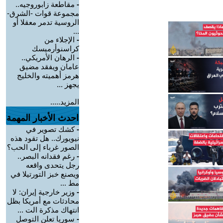
-
مقاطعة زابوروجيه..
مجموعة قوات -الشرق-
الروسية تدمر معقلا أو
...
-
الإجلاء من
كراسنوأرميسك
-
الرهان الأمريكي..
عامان ويفقد مضيق
هرمز أهميته والخليج
يجهز ...
المزيد.....
احدث الأخبار المهمة
-
كشك تصوير في
نيويورك.. هل تقود هذه
الصور غرباء إلى الحب؟
-
رغم فقدانه البصر..
رجل يتحدى واقعه
ويصنع خبز التورتيلا في
مط ...
-
وزير خارجية إيران: لا
محادثات مع أمريكا بظل
انتهاك مذكرة الت ...
-
سوريا تعلن التوصل