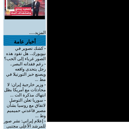
المزيد.....
أخبار عامة
-
كشك تصوير في
نيويورك.. هل تقود هذه
الصور غرباء إلى الحب؟
-
رغم فقدانه البصر..
رجل يتحدى واقعه
ويصنع خبز التورتيلا في
مط ...
-
وزير خارجية إيران: لا
محادثات مع أمريكا بظل
انتهاك مذكرة الت ...
-
سوريا تعلن التوصل
لاتفاق مع روسيا بشأن
مصير قاعدتي حميميم
وط ...
-
إعلام إيراني: نشر صور
للمرشد الأعلى مجتبى