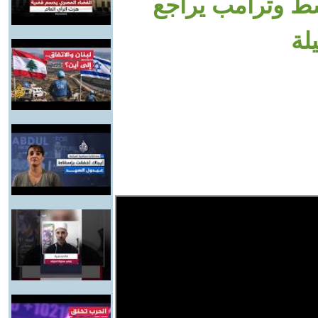
ط وترامب يراجع
لة