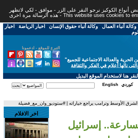
 أنواع الكوكيز نرجو النقر على الزر - موافق - لكي لاتظهر
This website uses cookies to ensure you ge
وكالة أنباء العمال
-
وكالة أنباء حقوق الإنسان
-
اخبار الرياضة
-
اخبار
لوم
التبرع للموقع - ادعمونا
حرية والعدالة الاجتماعية للجميع
"
تى نالها أعلام في الفكر والثقافة
قر هنا لاستخدام الموقع البديل
كوردي
English
الشرق الأوسط وترامب يراجع خياراته | #ستوديو_وان_مع_فضيلة
اخر الافلام
سارعة.. إسرائيل