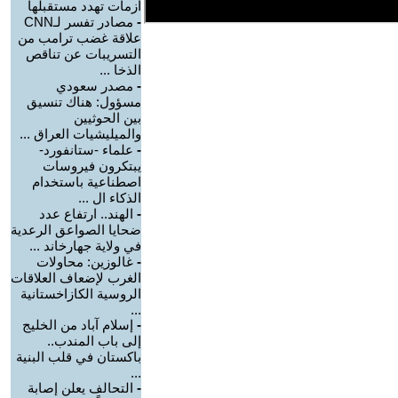
أزمات تهدد مستقبلها
-
مصادر تفسر لـCNN
علاقة غضب ترامب من
التسريبات عن تناقص
الذخا ...
-
مصدر سعودي
مسؤول: هناك تنسيق
بين الحوثيين
والميليشيات العراق ...
-
علماء -ستانفورد-
يبتكرون فيروسات
اصطناعية باستخدام
الذكاء ال ...
-
الهند.. ارتفاع عدد
ضحايا الصواعق الرعدية
في ولاية جهارخاند ...
-
غالوزين: محاولات
الغرب لإضعاف العلاقات
الروسية الكازاخستانية
...
-
إسلام آباد من الخليج
إلى باب المندب..
باكستان في قلب البنية
...
-
التحالف يعلن إصابة