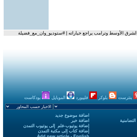
الشرق الأوسط وترامب يراجع خياراته | #ستوديو_وان_مع_فضيلة
بنترست
بلوكر
فليبورد
الموبايل
بودكاست
اضافة موضوع جديد
التضامنية
اضافة خبر
إضافة يوتيوب-فلم إلى يوتيوب التمدن
إضافة كتاب إلى مكتبة التمدن
Add new article - English