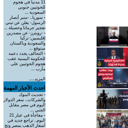
11 مدنياً في هجوم
للحوثيين جنوبي
السعودية ...
-
سوريا.. -منبر أنصار
الرسول- يعلن عن تبني
تفجير جرمانا وحصيلة ...
-
-رويترز- عن مصدرين
إقليميين: تركيا
والسعودية وباكستان
ستوقع ...
-
التحالف يجدد دعمه
للحكومة اليمنية عقب
هجوم الحوثيين على
مأرب ...
المزيد.....
احدث الأخبار المهمة
-
تحديث البنوك
والشركات.. سعر الدولار
اليوم في مصر مقابل
الجني ...
-
مفاجأة في عيار 21
اليوم.. تراجع جديد في
أسعار الذهب بمصر وتح