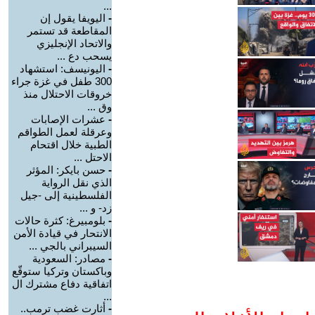
...
-
اليويفا يقول إن
المقاطعة قد تستمر
والاتحاد الإنجليزي
يسحب دع ...
-
اليونيسف: استشهاد
300 طفل في غزة جراء
خروقات الاحتلال منذ
وق ...
-
عشرات الإصابات
وعرقلة لعمل الطواقم
الطبية خلال اقتحام
الاحتل ...
-
حسن بايكر: المؤثر
الذي نقل الرواية
الفلسطينية إلى -جيل
زد- و ...
-
بلومبيرغ: كثرة حالات
الانتحار في قيادة الأمن
السيبراني بالجي ...
-
مصادر: السعودية
وباكستان وتركيا ستوقّع
اتفاقية دفاع مشترك ال
...
-
أثارت غضب ترمب..