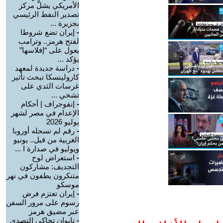
الأمريكي يشلَّ مركز
تصدير النفط الرئيسي
بجزيرة ...
-
إيران تضع شروطا
لفتح هرمز.. وترامب
يعول على “إفلاسها”
يؤكد ...
-
دراسة جديدة لمعهد
كارولينسكا تبحث تأثير
غرسات الثدي على
تشخي ...
-
إنفوجراف | أحكام
الإعدام في مصر لشهر
يوليو 2026
-
رقم لم تسجله أوروبا
الغربية من قبل.. يونيو
ويوليو في صدارة ا ...
-
استعراض لوح
التجديف: مشاركون
متنكرون يطفون في نهر
موسكو
-
إيران تعتزم فرض
رسوم على مرور السفن
عبر مضيق هرمز
-
تايوان تحاكي التصدي