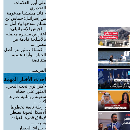
على أبرز العلامات
التحذيري ...
-
قائد ميليشيا مدعومة
من إسرائيل: حماس لن
تسلم سلاحها ولا أمل ...
-
الجيش الإسرائيلي:
اعتراض مسيرة محملة
بالأسلحة قادمة من
مصر إ ...
-
اكتشاف مثير عن أصل
الحياة.. وآراء علمية
متناقضة
المزيد.....
احدث الأخبار المهمة
-
كنز أثري تحت البحر..
العثور على حطام
سفينة رومانية عمرها
أكث ...
-
رحلة تابعة لخطوط
ألاسكا الجوية تضطر
لإغلاق قمرة القيادة
بسبب ...
-
خبراء: الحصار