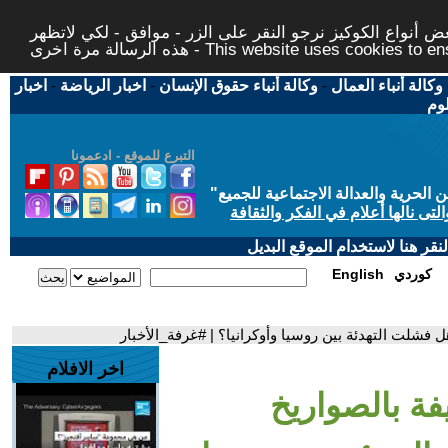
 أنواع الكوكيز نرجو النقر على الزر - موافق - لكي لاتظهر
This website uses cookies to ensure you ge
وكالة أنباء العمال
-
وكالة أنباء حقوق الإنسان
-
اخبار الرياضة
-
اخبار
لوم
التبرع للموقع - ادعمونا
حرية والعدالة الاجتماعية للجميع
"
تى نالها أعلام في الفكر والثقافة
قر هنا لاستخدام الموقع البديل
كوردي
English
 فشلت التهدئة بين روسيا وأوكرانيا؟ | #غرفة_الأخبار
اخر الافلام
فة بالصواريخ