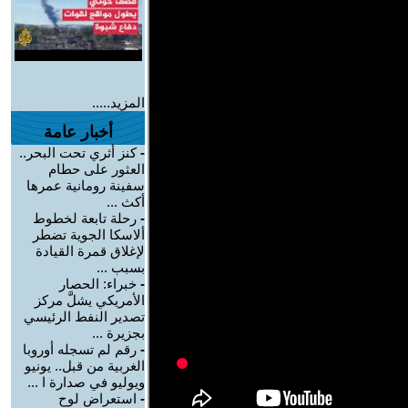
المزيد.....
أخبار عامة
-
كنز أثري تحت البحر..
العثور على حطام
سفينة رومانية عمرها
أكث ...
-
رحلة تابعة لخطوط
ألاسكا الجوية تضطر
لإغلاق قمرة القيادة
بسبب ...
-
خبراء: الحصار
الأمريكي يشلَّ مركز
تصدير النفط الرئيسي
بجزيرة ...
-
رقم لم تسجله أوروبا
الغربية من قبل.. يونيو
ويوليو في صدارة ا ...
-
استعراض لوح