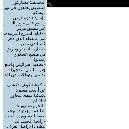
التجديف: مشاركون
متنكرون يطفون في نهر
موسكو
-
إيران تعتزم فرض
رسوم على مرور السفن
عبر مضيق هرمز
-
-قبلة الشارع المريبة-..
سر المقطع الذي فجر
غضبا في مصر
-
بلغاريا: انفجار وحريق
في مصنع عسكري
(فيديو)
-
تصعيد إسرائيلي واسع
جنوب لبنان.. تفجيرات
وقصف وتوغلات في الق
...
-
-كلاشنيكوف- تكشف
عن أحدث مسيرة
تكتيكية بمدى يتجاوز
100 كم
-
الحر ومشروبات
الطاقة.. مزيج قد يرفع
ضغط الدم ويهدد القلب
-
رائحة الجسم قد
تكشف أمراضا.. تعرف