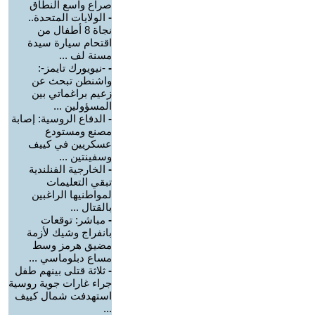
صراع واسع النطاق
-
الولايات المتحدة..
نجاة 8 أطفال من
اقتحام سيارة سيدة
مسنة لف ...
-
-نيويورك تايمز-:
واشنطن تبحث عن
زعيم براغماتي بين
المسؤولين ...
-
الدفاع الروسية: إصابة
مصنع ومستودع
عسكريين في كييف
وسفينتين ...
-
الخارجية الفنلندية
تبقي التعليمات
لمواطنيها الراغبين
بالقتال ...
-
مباشر: توقعات
بانفراج وشيك لأزمة
مضيق هرمز وسط
مساع دبلوماسي ...
-
ثلاثة قتلى بينهم طفل
جراء غارات جوية روسية
استهدفت شمال كييف
...