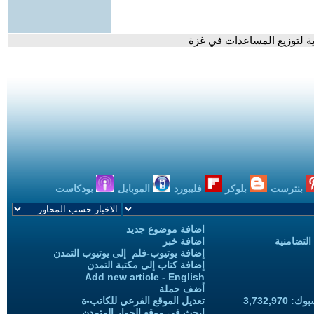
كية لتوزيع المساعدات في غزة
بنترست
بلوكر
فليبورد
الموبايل
بودكاست
اضافة موضوع جديد
التضامنية
اضافة خبر
إضافة يوتيوب-فلم إلى يوتيوب التمدن
إضافة كتاب إلى مكتبة التمدن
Add new article - English
أضف حملة
3,732,97
تعديل الموقع الفرعي للكاتب-ة
ابحث في موقع الحوار المتمدن