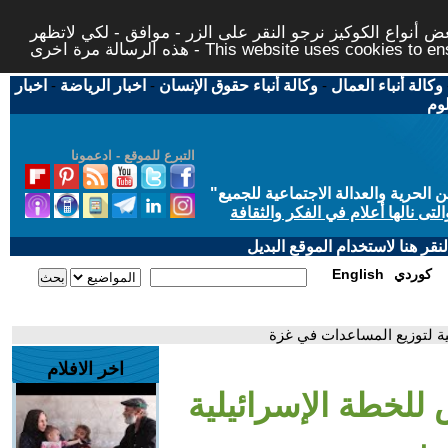
 أنواع الكوكيز نرجو النقر على الزر - موافق - لكي لاتظهر
This website uses cookies to ensure you ge
وكالة أنباء العمال
-
وكالة أنباء حقوق الإنسان
-
اخبار الرياضة
-
اخبار
لوم
التبرع للموقع - ادعمونا
حرية والعدالة الاجتماعية للجميع
"
تى نالها أعلام في الفكر والثقافة
قر هنا لاستخدام الموقع البديل
كوردي
English
كية لتوزيع المساعدات في غزة
اخر الافلام
 للخطة الإسرائيلية