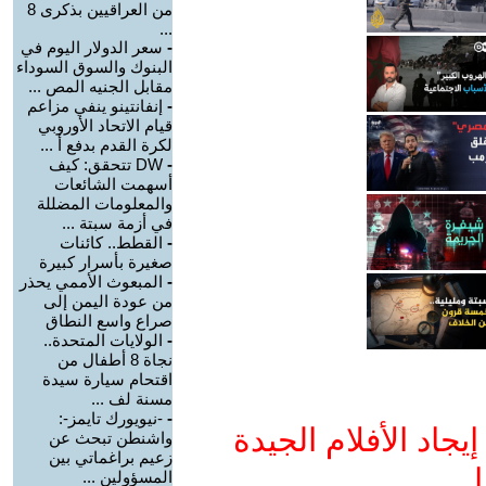
من العراقيين بذكرى 8
...
-
سعر الدولار اليوم في
البنوك والسوق السوداء
مقابل الجنيه المص ...
-
إنفانتينو ينفي مزاعم
قيام الاتحاد الأوروبي
لكرة القدم بدفع أ ...
-
DW تتحقق: كيف
أسهمت الشائعات
والمعلومات المضللة
في أزمة سبتة ...
-
القطط.. كائنات
صغيرة بأسرار كبيرة
-
المبعوث الأممي يحذر
من عودة اليمن إلى
صراع واسع النطاق
-
الولايات المتحدة..
نجاة 8 أطفال من
اقتحام سيارة سيدة
مسنة لف ...
-
-نيويورك تايمز-:
جاد الأفلام الجيدة
واشنطن تبحث عن
زعيم براغماتي بين
ا
المسؤولين ...