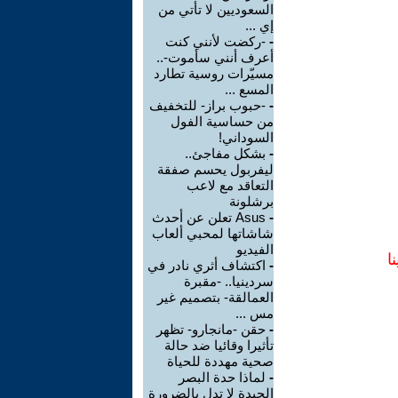
السعوديين لا تأتي من
إي ...
-
-ركضت لأنني كنت
أعرف أنني سأموت-..
مسيّرات روسية تطارد
المسع ...
-
-حبوب براز- للتخفيف
من حساسية الفول
السوداني!
-
بشكل مفاجئ..
ليفربول يحسم صفقة
التعاقد مع لاعب
برشلونة
-
Asus تعلن عن أحدث
شاشاتها لمحبي ألعاب
الفيديو
ا
-
اكتشاف أثري نادر في
سردينيا.. -مقبرة
العمالقة- بتصميم غير
مس ...
-
حقن -مانجارو- تظهر
تأثيرا وقائيا ضد حالة
صحية مهددة للحياة
-
لماذا حدة البصر
الجيدة لا تدل بالضرورة