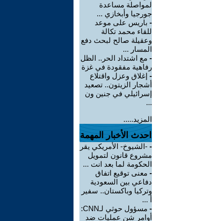
لمواصلة مساعدة
جورجيا وأبخازي ...
-
باريس على موعد
للقاء محمد تكالة
وعقيلة صالح لبحث دفع
المسار ...
-
مع اشتداد الحر.. الظل
رفاهية مفقودة في غزة
-
إغلاق وعزل واقتلاع
أشجار الزيتون.. تصعيد
إسرائيلي في جنين ون
...
المزيد.....
احدث الأخبار المهمة
-
-الشيوخ- الأمريكي يقر
مشروع قانون لتمويل
الحكومة لما بعد انت ...
-
معنى توقيع اتفاق
دفاعي بين السعودية
وتركيا وباكستان.. سفير
أ ...
-
مسؤول حوثي لـCNN:
أوامر شن عمليات ضد