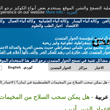
ة التصفح والنشر، الموقع يستخدم بعض أنواع الكوكيز نرجو النق
More info - المزيد
experience on our website
الفن
-
وكالة أنباء اليسار
-
وكالة أنباء العلمانية
-
وكالة أنباء العمال
-
وكا
الاقتصاد
-
اخبار الطب والعلوم
 الرئيسي لمؤسسة الحوار المتمدن
، علمانية، ديمقراطية، تطوعية وغير ربحية
ل مجتمع مدني علماني ديمقراطي حديث يضمن الحرية والعدالة الاجتم
حوار المتمدن على جائزة ابن رشد للفكر الحر والتى نالها أعلام في الفك
م مشاكل تقنية في تصفح الحوار المتمدن نرجو النقر هنا لاستخدام الموقع
كوردي
English
الاخبار
مراكز
الحوار المتمدن
- هل يمكن سحب السلاح من المخيمات الفلسطينية في لبنان؟ | #عماد_ال
 عربية
- هل يمكن سحب السلاح من المخيمات 
 #عماد_الدين_أديب