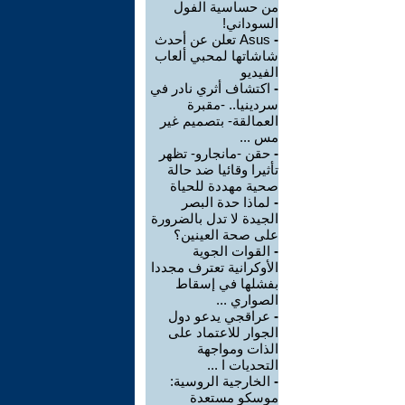
من حساسية الفول
السوداني!
-
Asus تعلن عن أحدث
شاشاتها لمحبي ألعاب
الفيديو
-
اكتشاف أثري نادر في
سردينيا.. -مقبرة
العمالقة- بتصميم غير
مس ...
-
حقن -مانجارو- تظهر
تأثيرا وقائيا ضد حالة
صحية مهددة للحياة
-
لماذا حدة البصر
الجيدة لا تدل بالضرورة
على صحة العينين؟
-
القوات الجوية
الأوكرانية تعترف مجددا
بفشلها في إسقاط
الصواري ...
-
عراقجي يدعو دول
الجوار للاعتماد على
الذات ومواجهة
التحديات ا ...
-
الخارجية الروسية:
موسكو مستعدة