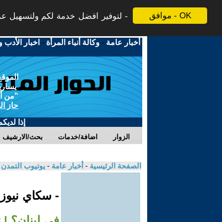
موافق - OK
لتوفير افضل خدمة لكم ولتسهيل عملي
أخبار عامة
-
وكالة أنباء المرأة
-
اخبار الأدب و
الموقع
يسارية
"من أج
حاز ال
إذا لديك
الزوار
اضافة/خدمات
بحث/الارشيف
الصفحة الرئيسية
-
أخبار عامة
-
يوتيوب التمدن
- سكاي نيوز
في لبنان؟ |