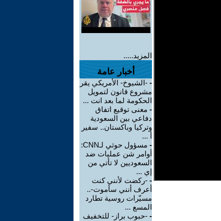
المزيد.....
أخبار عامة
-
-الشيوخ- الأمريكي يقر
مشروع قانون لتمويل
الحكومة لما بعد انت ...
-
معنى توقيع اتفاق
دفاعي بين السعودية
وتركيا وباكستان.. سفير
أ ...
-
مسؤول حوثي لـCNN:
أوامر شن عمليات ضد
السعوديين لا تأتي من
إي ...
-
-ركضت لأنني كنت
أعرف أنني سأموت-..
مسيّرات روسية تطارد
المسع ...
-
-حبوب براز- للتخفيف