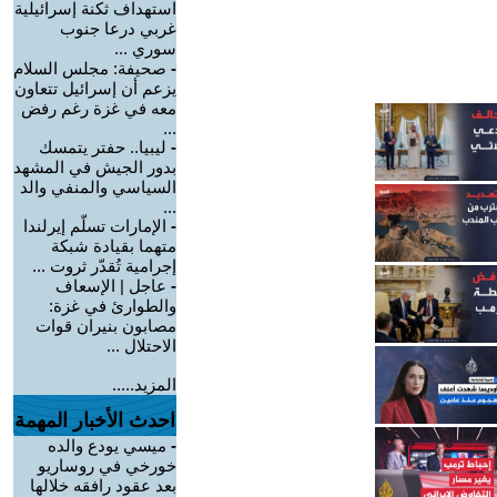
استهداف ثكنة إسرائيلية
غربي درعا جنوب
سوري ...
-
صحيفة: مجلس السلام
يزعم أن إسرائيل تتعاون
معه في غزة رغم رفض
...
-
ليبيا.. حفتر يتمسك
بدور الجيش في المشهد
السياسي والمنفي والد
...
-
الإمارات تسلّم إيرلندا
متهما بقيادة شبكة
إجرامية تُقدّر ثروت ...
-
عاجل | الإسعاف
والطوارئ في غزة:
مصابون بنيران قوات
الاحتلال ...
المزيد.....
احدث الأخبار المهمة
-
ميسي يودع والده
خورخي في روساريو
بعد عقود رافقه خلالها