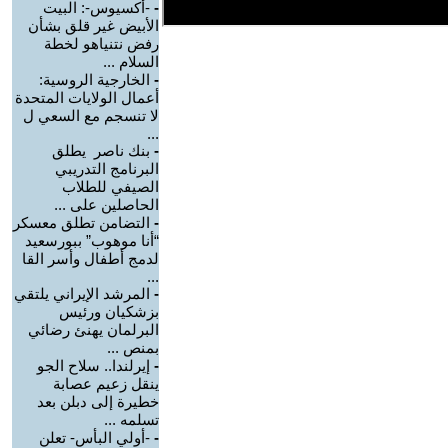
-
-أكسيوس-: البيت
الأبيض غير قلق بشأن
رفض نتنياهو لخطة
السلام ...
-
الخارجية الروسية:
أعمال الولايات المتحدة
لا تنسجم مع السعي ل
...
-
بنك ناصر يطلق
البرنامج التدريبي
الصيفي للطلاب
الحاصلين على ...
-
التضامن تطلق معسكر
“أنا موهوب” ببورسعيد
لدمج أطفال وأسر القا
...
-
المرشد الإيراني يلتقي
بزشكيان ورئيس
البرلمان يهنئ رضائي
بمنص ...
-
إيرلندا.. سلاح الجو
ينقل زعيم عصابة
خطيرة إلى دبلن بعد
تسلمه ...
-
-أولي البأس- تعلن