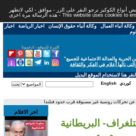
 أنواع الكوكيز نرجو النقر على الزر - موافق - لكي لاتظهر
This website uses cookies to ensure you ge
وكالة أنباء العمال
-
وكالة أنباء حقوق الإنسان
-
اخبار الرياضة
-
اخبار
لوم
التبرع للموقع - ادعمونا
حرية والعدالة الاجتماعية للجميع
"
تى نالها أعلام في الفكر والثقافة
قر هنا لاستخدام الموقع البديل
كوردي
English
 عن تحركات روسية غير مسبوقة قرب حدود فنلندا
اخر الافلام
لغراف- البريطانية