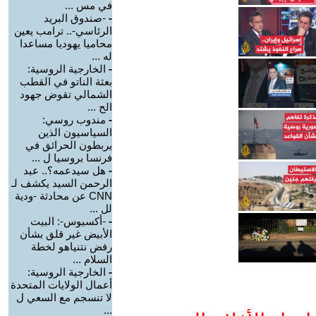
في مس ...
-
-صندوق البريد
الرئاسي-.. ترامب يعين
محاميا يهوديا مساعدا
له ...
-
الخارجية الروسية:
بعثة الناتو في القطب
الشمالي تقوض جهود
الح ...
-
مندوب روسي:
السياسيون الذين
يربطون الحرائق في
فرنسا بروسيا ل ...
-
هل سيدعمه؟.. عبد
الرحمن السيد يكشف لـ
CNN عن محادثة -ودية
لل ...
-
-أكسيوس-: البيت
الأبيض غير قلق بشأن
رفض نتنياهو لخطة
السلام ...
-
الخارجية الروسية:
أعمال الولايات المتحدة
لا تنسجم مع السعي ل
...