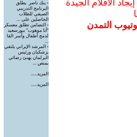
جاد الأفلام الجيدة
-
بنك ناصر يطلق
البرنامج التدريبي
ا
الصيفي للطلاب
الحاصلين على ...
وتيوب التمدن
-
التضامن تطلق معسكر
“أنا موهوب” ببورسعيد
لدمج أطفال وأسر القا
...
-
المرشد الإيراني يلتقي
بزشكيان ورئيس
البرلمان يهنئ رضائي
بمنص ...
المزيد.....
المزيد.....