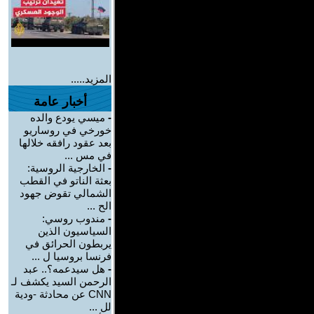
المزيد.....
أخبار عامة
-
ميسي يودع والده
خورخي في روساريو
بعد عقود رافقه خلالها
في مس ...
-
الخارجية الروسية:
بعثة الناتو في القطب
الشمالي تقوض جهود
الح ...
-
مندوب روسي:
السياسيون الذين
يربطون الحرائق في
فرنسا بروسيا ل ...
-
هل سيدعمه؟.. عبد
الرحمن السيد يكشف لـ
CNN عن محادثة -ودية
لل ...