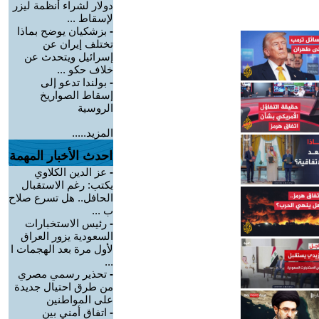
دولار لشراء أنظمة ليزر
لإسقاط ...
-
بزشكيان يوضح بماذا
تختلف إيران عن
إسرائيل ويتحدث عن
خلاف حكو ...
-
بولندا تدعو إلى
إسقاط الصواريخ
الروسية
المزيد.....
احدث الأخبار المهمة
-
عز الدين الكلاوي
يكتب: رغم الاستقبال
الحافل.. هل تسرع صلاح
ب ...
-
رئيس الاستخبارات
السعودية يزور العراق
لأول مرة بعد الهجمات ا
...
-
تحذير رسمي مصري
من طرق احتيال جديدة
على المواطنين
-
اتفاق أمني بين