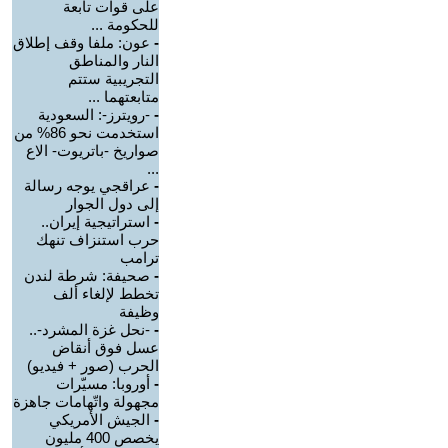
على قوات تابعة
للحكومة ...
-
عون: ملفا وقف إطلاق
النار والمناطق
التجريبية ستتم
متابعتهما ...
-
-رويترز-: السعودية
استخدمت نحو 86% من
صواريخ -باتريوت- الاع
...
-
عراقجي يوجه رسالة
إلى دول الجوار
-
استراتيجية إيران..
حرب استنزاف تنهك
ترامب
-
صحيفة: شرطة لندن
تخطط لإلغاء ألف
وظيفة
-
-نحل غزة المشرد-..
عسل فوق أنقاض
الحرب (صور + فيديو)
-
أوروبا: مسيّرات
مجهولة واتّهامات جاهزة
-
الجيش الأمريكي
يخصص 400 مليون