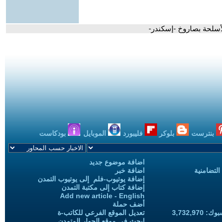
بنترست
بلوكر
فليبورد
الموبايل
بودكاست
اضافة موضوع جديد
التضامنية
اضافة خبر
إضافة يوتيوب-فلم إلى يوتيوب التمدن
إضافة كتاب إلى مكتبة التمدن
Add new article - English
أضف حملة
3,732,97
تعديل الموقع الفرعي للكاتب-ة
ابحث في موقع الحوار المتمدن