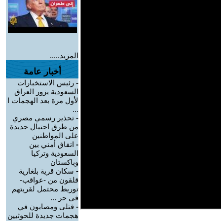
المزيد.....
أخبار عامة
-
رئيس الاستخبارات
السعودية يزور العراق
لأول مرة بعد الهجمات ا
...
-
تحذير رسمي مصري
من طرق احتيال جديدة
على المواطنين
-
اتفاق أمني بين
السعودية وتركيا
وباكستان
-
سكان قرية بلغارية
قلقون من -عواقب-
توريط محتمل لقريتهم
في حر ...
-
قتلى ومصابون في
هجمات جديدة للحوثيين