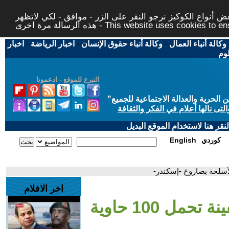
 أنواع الكوكيز نرجو النقر على الزر - موافق - لكي لاتظهر
This website uses cookies to ensure you ge
وكالة أنباء العمال
-
وكالة أنباء حقوق الإنسان
-
اخبار الرياضة
-
اخبار
لوم
التبرع للموقع - ادعمونا
حرية والعدالة الاجتماعية للجميع
"
تى نالها أعلام في الفكر والثقافة
قر هنا لاستخدام الموقع البديل
كوردي
English
اخر الافلام
- روسيا تعلن تدمير سفينة تحمل 100 حاوية