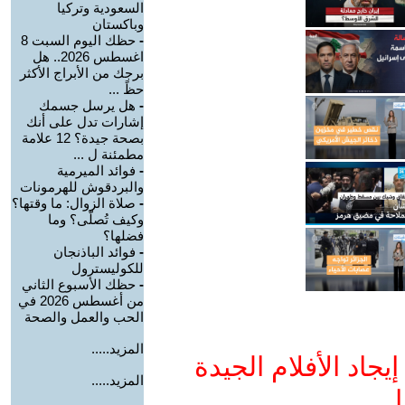
السعودية وتركيا
وباكستان
-
حظك اليوم السبت 8
اغسطس 2026.. هل
برجك من الأبراج الأكثر
حظً ...
-
هل يرسل جسمك
إشارات تدل على أنك
بصحة جيدة؟ 12 علامة
مطمئنة ل ...
-
فوائد الميرمية
والبردقوش للهرمونات
-
صلاة الزوال: ما وقتها؟
وكيف تُصلّى؟ وما
فضلها؟
-
فوائد الباذنجان
للكوليسترول
-
حظك الأسبوع الثاني
من أغسطس 2026 في
الحب والعمل والصحة
المزيد.....
جاد الأفلام الجيدة
المزيد.....
ا