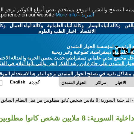
ة التصفح والنشر، الموقع يستخدم بعض أنواع الكوكيز نرجو النق
More info - المزيد
experience on our website
الفن
-
وكالة أنباء اليسار
-
وكالة أنباء العلمانية
-
وكالة أنباء العمال
-
وكا
الاقتصاد
-
اخبار الطب والعلوم
 الرئيسي لمؤسسة الحوار المتمدن
، علمانية، ديمقراطية، تطوعية وغير ربحية
ل مجتمع مدني علماني ديمقراطي حديث يضمن الحرية والعدالة الاجتم
حوار المتمدن على جائزة ابن رشد للفكر الحر والتى نالها أعلام في الفك
م مشاكل تقنية في تصفح الحوار المتمدن نرجو النقر هنا لاستخدام الموقع
كوردي
English
الاخبار
مراكز
الحوار المتمدن
- الداخلية السورية: 8 ملايين شخص كانوا مطلوبين من قبل النظام السابق
- الداخلية السورية: 8 ملايين شخص كانوا م
ق