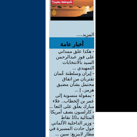
المزيد.....
أخبار عامة
-
هكذا علق ممداني
على فوز عبدالرحمن
السيد بالانتخابات
التمهيدي ...
-
إيران وسلطنة عُمان
تقتربان من اتفاق
محتمل بشأن مضيق
هرمز.. إ ...
-
بمقولة منسوبة إلى
عمر بن الخطاب.. علاء
مبارك يعلّق على التعا ...
-
كارلسون يصف أمريكا
المثالية بـ10 نقاط
-
وزير الداخلية الألماني
حول حادث المسيرة في
مطار لايبزيغ: سين ...