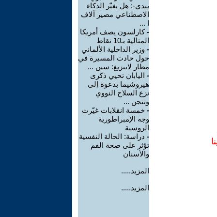
بيدي-: هل يغيّر الذكاء
الاصطناعي مصير آلاف
ا ...
-
كارلسون يصف أمريكا
المثالية بـ10 نقاط
-
وزير الداخلية الألماني
حول حادث المسيرة في
مطار لايبزيغ: سين ...
-
اليابان تحيي ذكرى
هيروشيما بدعوة إلى
نزع السلاح النووي
وتتجن ...
-
خمسة انقلابات غيّرت
وجه الإمبراطورية
الروسية
-
دراسة: الحالة النفسية
ا
تؤثر على صحة الفم
والأسنان
المزيد.....
المزيد.....