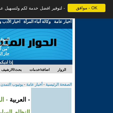
موافق - OK
لتوفير افضل خدمة لكم ولتسهيل عملي
أخبار عامة
-
وكالة أنباء المرأة
-
اخبار الأدب و
الموقع
يسارية
"من أج
حاز ال
إذا لديك
الزوار
اضافة/خدمات
بحث/الارشيف
الصفحة الرئيسية
-
أخبار عامة
-
يوتيوب التمدن
- العربية
النظام الساب