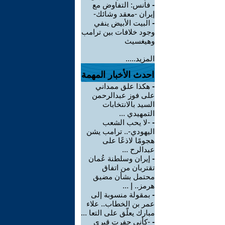
-
فانس: التفاوض مع
إيران -معقد وشائك-
-
البيت الأبيض ينفي
وجود خلافات بين ترامب
وهيغسيث
المزيد.....
احدث الأخبار المهمة
-
هكذا علق ممداني
على فوز عبدالرحمن
السيد بالانتخابات
التمهيدي ...
-
-لا يحب الشعب
اليهودي-.. ترامب يشن
هجومًا لاذعًا على
عبدالرح ...
-
إيران وسلطنة عُمان
تقتربان من اتفاق
محتمل بشأن مضيق
هرمز.. إ ...
-
بمقولة منسوبة إلى
عمر بن الخطاب.. علاء
مبارك يعلّق على التعا ...
-
-كأني حفرت قبري