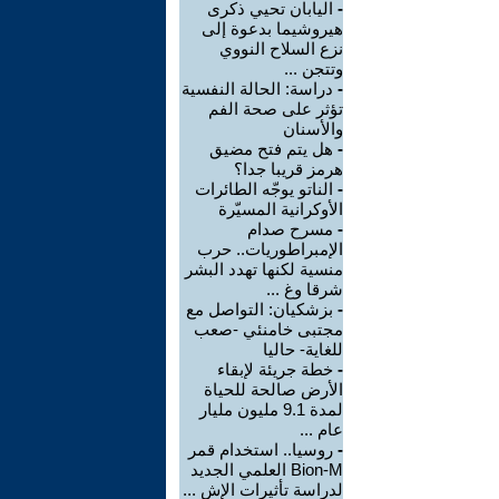
-
اليابان تحيي ذكرى
هيروشيما بدعوة إلى
نزع السلاح النووي
وتتجن ...
-
دراسة: الحالة النفسية
تؤثر على صحة الفم
والأسنان
-
هل يتم فتح مضيق
هرمز قريبا جدا؟
-
الناتو يوجّه الطائرات
الأوكرانية المسيّرة
-
مسرح صدام
الإمبراطوريات.. حرب
منسية لكنها تهدد البشر
شرقا وغ ...
-
بزشكيان: التواصل مع
مجتبى خامنئي -صعب
للغاية- حاليا
-
خطة جريئة لإبقاء
الأرض صالحة للحياة
لمدة 9.1 مليون مليار
عام ...
-
روسيا.. استخدام قمر
Bion-M العلمي الجديد
لدراسة تأثيرات الإش ...