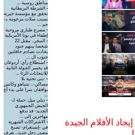
مناطق روسية ...
-
الشرطة البريطانية
تحقق مع مؤسسة خيرية
بسبب صلات مزعومة بـ-
حم ...
-
مصرع طياري مروحية
إطفاء في يوتا الأمريكية
-
النيجر.. مقتل 22
شخصا بينهم جنود
بحادث تصادم حافلتين
جنوب ال ...
-
استطلاع رأي: أردوغان
قد يخسر الجولة الثانية
للانتخابات الرئا ...
-
-بنى تحتية بلا
مساكن-.. نتنياهو وكاتس
يوافقان سرا على بدء أع
...
-
ديلي ميل: حملة لـ-
الجيش الجمهوري
الجديد- قد تدفع
مهاجرين إلى ...
جاد الأفلام الجيدة
-
الاشتراكات الشهرية
في -إنستغرام- تصبح
ا
مصدر دخل جديد.. تعرف