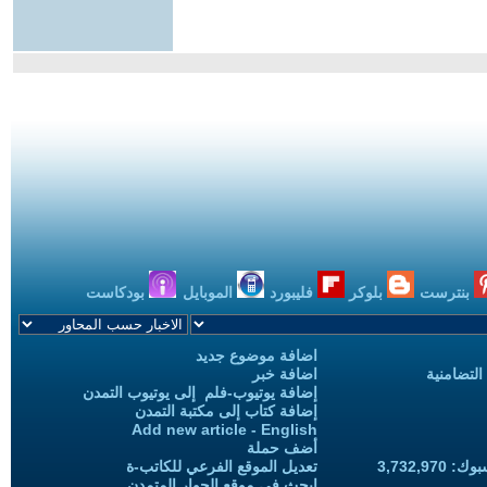
بنترست
بلوكر
فليبورد
الموبايل
بودكاست
اضافة موضوع جديد
التضامنية
اضافة خبر
إضافة يوتيوب-فلم إلى يوتيوب التمدن
إضافة كتاب إلى مكتبة التمدن
Add new article - English
أضف حملة
3,732,97
تعديل الموقع الفرعي للكاتب-ة
ابحث في موقع الحوار المتمدن