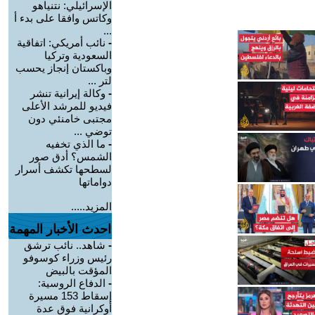
الإسرائيلي: نتنياهو
وكاتس وافقا على بدء أ
...
-
نائب أمريكي: اتفاقية
السعودية وتركيا
وباكستان إنجاز يحسب
لتر ...
-
وكالة إيرانية تنشر
فيديو للمرشد الأعلى
مجتبى خامنئي دون
توضي ...
-
ما الذي تخفيه
الشمس؟ أدق صور
لسطحها تكشف أسرار
دواماتها
المزيد.....
احدث الأخبار المهمة
-
شاهد.. نائب ترشق
رئيس وزراء كوسوفو
المؤقت بالبيض
-
الدفاع الروسية:
إسقاط 153 مسيرة
أوكرانية فوق عدة