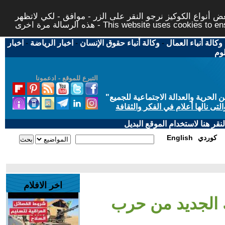
 أنواع الكوكيز نرجو النقر على الزر - موافق - لكي لاتظهر
This website uses cookies to ensure you ge
وكالة أنباء العمال
-
وكالة أنباء حقوق الإنسان
-
اخبار الرياضة
-
اخبار
لوم
التبرع للموقع - ادعمونا
حرية والعدالة الاجتماعية للجميع
"
تى نالها أعلام في الفكر والثقافة
قر هنا لاستخدام الموقع البديل
كوردي
English
اخر الافلام
 الجديد من حرب