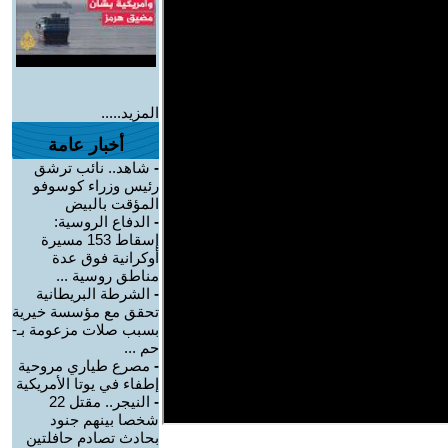
المزيد.....
أخبار عامة
-
شاهد.. نائب ترشق
رئيس وزراء كوسوفو
المؤقت بالبيض
-
الدفاع الروسية:
إسقاط 153 مسيرة
أوكرانية فوق عدة
مناطق روسية ...
-
الشرطة البريطانية
تحقق مع مؤسسة خيرية
بسبب صلات مزعومة بـ-
حم ...
-
مصرع طياري مروحية
إطفاء في يوتا الأمريكية
-
النيجر.. مقتل 22
شخصا بينهم جنود
بحادث تصادم حافلتين