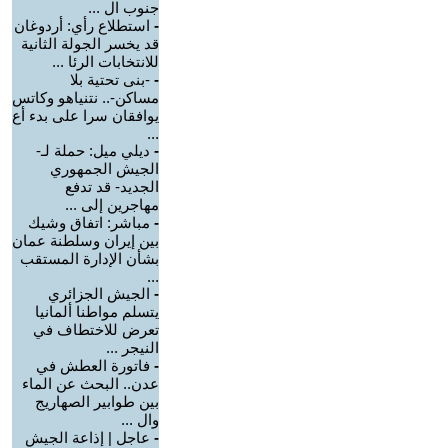
جنوب ال ...
-
استطلاع رأي: أردوغان
قد يخسر الجولة الثانية
للانتخابات الرئا ...
-
-بنى تحتية بلا
مساكن-.. نتنياهو وكاتس
يوافقان سرا على بدء أع
...
-
ديلي ميل: حملة لـ-
الجيش الجمهوري
الجديد- قد تدفع
مهاجرين إلى ...
-
مباشر: اتفاق وشيك
بين إيران وسلطنة عمان
بشأن الإدارة المستقب
...
-
الجيش الجزائري
يتسلم مواطنا ألمانيا
تعرض للاختطاف في
النيجر ...
-
فاتورة العطش في
عدن.. البحث عن الماء
بين طوابير الصهاريج
وال ...
-
عاجل | إذاعة الجيش