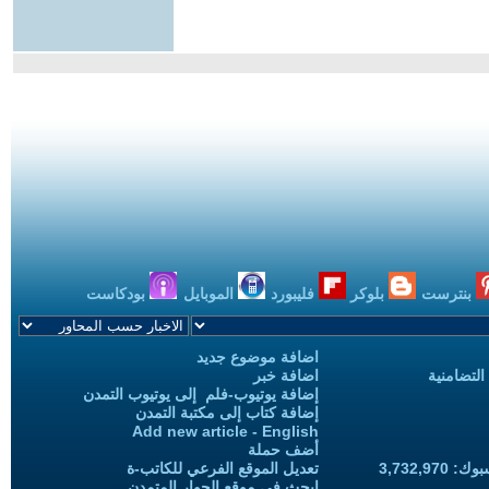
بنترست
بلوكر
فليبورد
الموبايل
بودكاست
اضافة موضوع جديد
التضامنية
اضافة خبر
إضافة يوتيوب-فلم إلى يوتيوب التمدن
إضافة كتاب إلى مكتبة التمدن
Add new article - English
أضف حملة
3,732,97
تعديل الموقع الفرعي للكاتب-ة
ابحث في موقع الحوار المتمدن