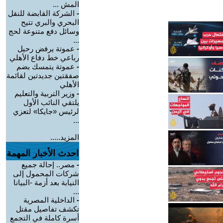
المش ...
-
الشركة القابضة للنقل
البحري والبري تتيح
وسائل دفع متنوعة لحج
...
-
عموتة يرفض رحيل
رباعي خط دفاع الأهلي
-
عموتة يتمسك بضم
صفقتين جديدتين لقائمة
الأهلي
-
وزير التربية والتعليم
يلتقي النائب الأول
لرئيس «جايكا» لتعزي
...
المزيد.....
احدث الأخبار المهمة
-
مصر.. إحالة جميع
شركات المحمول إلى
النيابة بعد أزمة -البيانا
...
-
الداخلية المصرية
تكشف تفاصيل مقتل
أسرة كاملة في التجمع