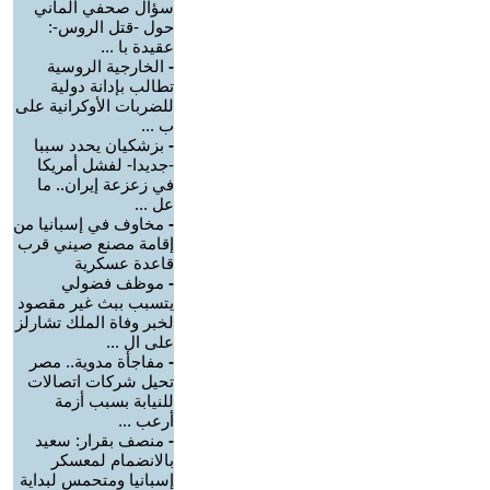
سؤال صحفي ألماني
حول -قتل الروس-:
عقيدة با ...
-
الخارجية الروسية
تطالب بإدانة دولية
للضربات الأوكرانية على
ب ...
-
بزشكيان يحدد سببا
-جديدا- لفشل أمريكا
في زعزعة إيران.. ما
عل ...
-
مخاوف في إسبانيا من
إقامة مصنع صيني قرب
قاعدة عسكرية
-
موظف فضولي
يتسبب ببث غير مقصود
لخبر وفاة الملك تشارلز
على ال ...
-
مفاجأة مدوية.. مصر
تحيل شركات اتصالات
للنيابة بسبب أزمة
أرعب ...
-
منصف بقرار: سعيد
بالانضمام لمعسكر
إسبانيا ومتحمس لبداية