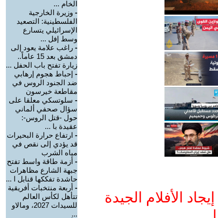
الخام ...
-
وزيرة الخارجية
الفلسطينية: التصعيد
الإسرائيلي يتسارع
وسط إفل ...
-
راغب علامة يعود إلى
دمشق بعد 15 عاماً..
زيارة تفتح باب الحفل ...
-
إحباط هجوم إرهابي
ضد الجنود الروس في
مقاطعة خيرسون
-
سلوتسكي معلقا على
سؤال صحفي ألماني
حول -قتل الروس-:
عقيدة با ...
-
ارتفاع حرارة البحيرات
قد يؤدي إلى نقص في
مياه الشرب
-
أزمة طاقة واسط تفتح
جبهة الشارع مظاهرات
حاشدة تفككها قنابل ا ...
-
أربعة منتخبات أفريقية
جاد الأفلام الجيدة
تتأهل لكأس العالم
للسيدات 2027، ومالاو
ا
...