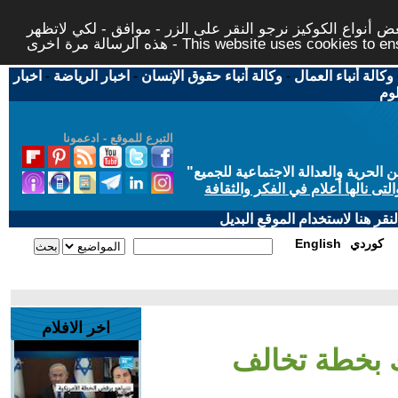
 أنواع الكوكيز نرجو النقر على الزر - موافق - لكي لاتظهر
This website uses cookies to ensure you ge
وكالة أنباء العمال
-
وكالة أنباء حقوق الإنسان
-
اخبار الرياضة
-
اخبار
لوم
التبرع للموقع - ادعمونا
حرية والعدالة الاجتماعية للجميع
"
تى نالها أعلام في الفكر والثقافة
قر هنا لاستخدام الموقع البديل
كوردي
English
اخر الافلام
 بخطة تخالف