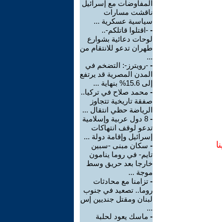
المفاوضات مع إسرائيل
ناقشت مسارات
سياسية عسكرية ...
-
-اقتلوا قاتلكم-..
لوحات دعائية بشوارع
طهران تدعو للانتقام من
...
-
-رويترز-: التضخم في
المدن المصرية قد يرتفع
إلى 15.6% بنهاية ...
-
محمد صلاح في تركيا..
صفقة تاريخية تتجاوز
الرياضة حظي انتقال ...
-
8 دول عربية وإسلامية
تدعو لوقف انتهاكات
إسرائيل وإقامة دولة ...
ا
-
سكان مبنى -سبين
تايم- في روما ينامون
خارجا بعد حريق وسط
موجة ...
-
تزامنا مع محادثات
روما.. تصعيد في جنوب
لبنان ومقتل جنديين إس
...
-
ماسك يعود لحلبة