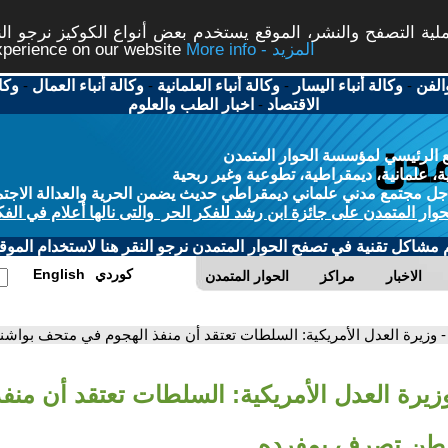
ة التصفح والنشر، الموقع يستخدم بعض أنواع الكوكيز نرجو النق
More info - المزيد
experience on our website
الفن
-
وكالة أنباء اليسار
-
وكالة أنباء العلمانية
-
وكالة أنباء العمال
-
وكا
الاقتصاد
-
اخبار الطب والعلوم
 الرئيسي لمؤسسة الحوار المتمدن
، علمانية، ديمقراطية، تطوعية وغير ربحية
ل مجتمع مدني علماني ديمقراطي حديث يضمن الحرية والعدالة الاجتم
حوار المتمدن على جائزة ابن رشد للفكر الحر والتى نالها أعلام في الفك
م مشاكل تقنية في تصفح الحوار المتمدن نرجو النقر هنا لاستخدام الموقع
كوردي
English
الاخبار
مراكز
الحوار المتمدن
- وزيرة العدل الأمريكية: السلطات تعتقد أن منفذ الهجوم في متحف بوا
وزيرة العدل الأمريكية: السلطات تعتقد أن منف
طن تصرف بمفرده