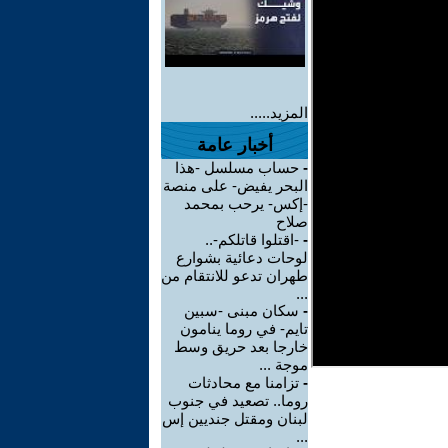
المزيد.....
أخبار عامة
-
حساب مسلسل -هذا
البحر يفيض- على منصة
-إكس- يرحب بمحمد
صلاح
-
-اقتلوا قاتلكم-..
لوحات دعائية بشوارع
طهران تدعو للانتقام من
...
-
سكان مبنى -سبين
تايم- في روما ينامون
خارجا بعد حريق وسط
موجة ...
-
تزامنا مع محادثات
روما.. تصعيد في جنوب
لبنان ومقتل جنديين إس
...