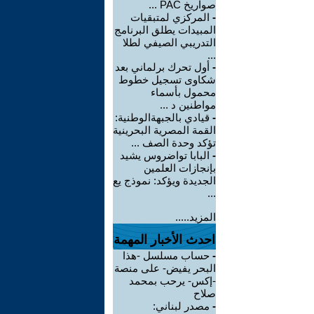
صواريخ PAC ...
-
المركزي لمتبقيات
المبيدات يطلق البرنامج
التدريبي الصيفي لطلا
...
-
أول تحرك برلماني بعد
شكاوى تسجيل خطوط
محمول بأسماء
مواطنين د ...
-
قيادي بالجبهةالوطنية:
القمة المصرية البحرينية
تؤكد وحدة الصف ...
-
البابا تواضروس يشيد
بإنجازات العلمين
الجديدة ويؤكد: نموذج يع
...
المزيد.....
احدث الأخبار المهمة
-
حساب مسلسل -هذا
البحر يفيض- على منصة
-إكس- يرحب بمحمد
صلاح
-
مصدر لبناني: