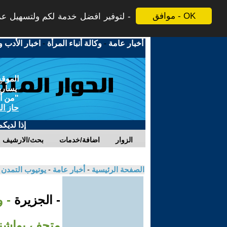
موافق - OK
لتوفير افضل خدمة لكم ولتسهيل عملي
أخبار عامة
-
وكالة أنباء المرأة
-
اخبار الأدب و
الموقع
يسارية
"من أج
حاز ال
إذا لديك
الزوار
اضافة/خدمات
بحث/الارشيف
الصفحة الرئيسية
-
أخبار عامة
-
يوتيوب التمدن
- الجزيرة
- 
متحف بواشن