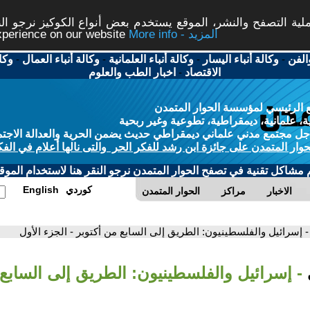
ة التصفح والنشر، الموقع يستخدم بعض أنواع الكوكيز نرجو النق
More info - المزيد
experience on our website
الفن
-
وكالة أنباء اليسار
-
وكالة أنباء العلمانية
-
وكالة أنباء العمال
-
وكا
الاقتصاد
-
اخبار الطب والعلوم
 الرئيسي لمؤسسة الحوار المتمدن
، علمانية، ديمقراطية، تطوعية وغير ربحية
ل مجتمع مدني علماني ديمقراطي حديث يضمن الحرية والعدالة الاجتم
حوار المتمدن على جائزة ابن رشد للفكر الحر والتى نالها أعلام في الفك
م مشاكل تقنية في تصفح الحوار المتمدن نرجو النقر هنا لاستخدام الموقع
كوردي
English
الاخبار
مراكز
الحوار المتمدن
- إسرائيل والفلسطينيون: الطريق إلى السابع من أكتوبر - الجزء الأول
- إسرائيل والفلسطينيون: الطريق إلى السابع 