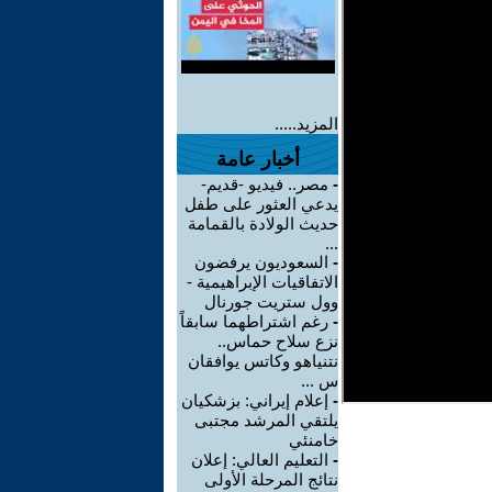
المزيد.....
أخبار عامة
-
مصر.. فيديو -قديم-
يدعي العثور على طفل
حديث الولادة بالقمامة
...
-
السعوديون يرفضون
الاتفاقيات الإبراهيمية -
وول ستريت جورنال
-
رغم اشتراطهما سابقاً
نزع سلاح حماس..
نتنياهو وكاتس يوافقان
س ...
-
إعلام إيراني: بزشكيان
يلتقي المرشد مجتبى
خامنئي
-
التعليم العالي: إعلان
نتائج المرحلة الأولى