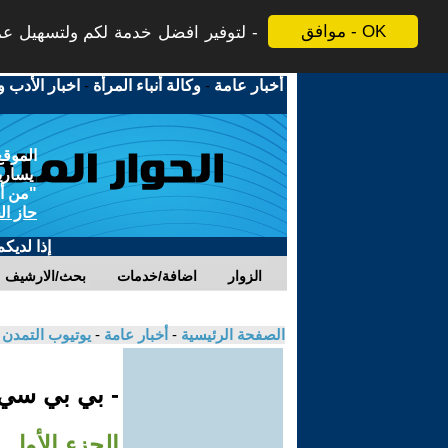
موافق - OK
لتوفير افضل خدمة لكم ولتسهيل عملي
أخبار عامة
-
وكالة أنباء المرأة
-
اخبار الأدب و
الموقع
يسارية
"من أج
حاز ال
إذا لديك
الزوار
اضافة/خدمات
بحث/الارشيف
الصفحة الرئيسية
-
أخبار عامة
-
يوتيوب التمدن
- بي بي سي
الجزء الأول