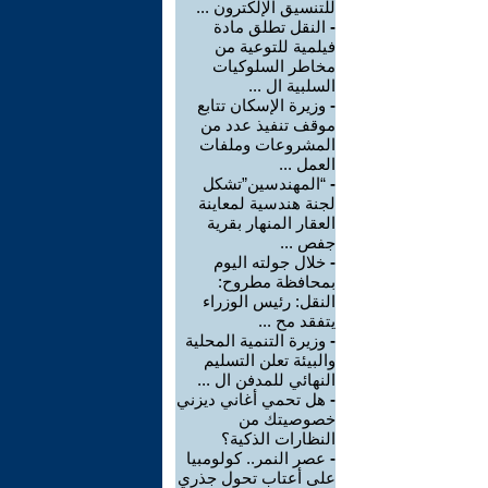
للتنسيق الإلكترون ...
-
النقل تطلق مادة
فيلمية للتوعية من
مخاطر السلوكيات
السلبية ال ...
-
وزيرة الإسكان تتابع
موقف تنفيذ عدد من
المشروعات وملفات
العمل ...
-
“المهندسين”تشكل
لجنة هندسية لمعاينة
العقار المنهار بقرية
جفص ...
-
خلال جولته اليوم
بمحافظة مطروح:
النقل: رئيس الوزراء
يتفقد مح ...
-
وزيرة التنمية المحلية
والبيئة تعلن التسليم
النهائي للمدفن ال ...
-
هل تحمي أغاني ديزني
خصوصيتك من
النظارات الذكية؟
-
عصر النمر.. كولومبيا
على أعتاب تحول جذري