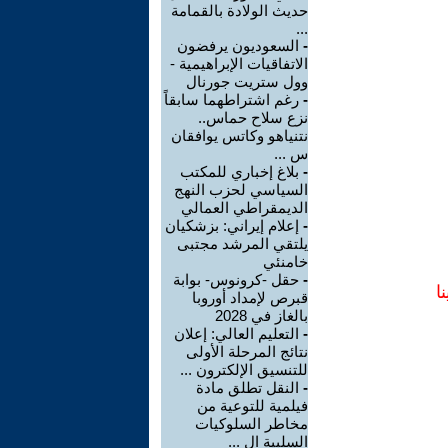
حديث الولادة بالقمامة
...
-
السعوديون يرفضون
الاتفاقيات الإبراهيمية -
وول ستريت جورنال
-
رغم اشتراطهما سابقاً
نزع سلاح حماس..
نتنياهو وكاتس يوافقان
س ...
-
بلاغ إخباري للمكتب
السياسي لحزب النهج
الديمقراطي العمالي
-
إعلام إيراني: بزشكيان
يلتقي المرشد مجتبى
خامنئي
-
حقل -كرونوس- بوابة
ا
قبرص لإمداد أوروبا
بالغاز في 2028
-
التعليم العالي: إعلان
نتائج المرحلة الأولى
للتنسيق الإلكترون ...
-
النقل تطلق مادة
فيلمية للتوعية من
مخاطر السلوكيات
السلبية ال ...