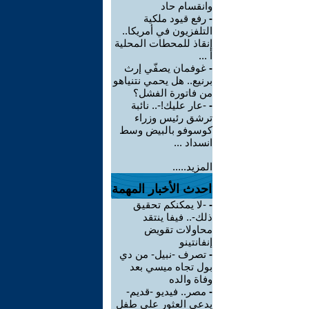
وانقسام حاد
-
رفع قيود ملكية
التلفزيون في أمريكا..
إنقاذ للمحطات المحلية
أ ...
-
غوفمان يصفّي إرث
برنيع.. هل يحمي نتنياهو
من فاتورة الفشل؟
-
-عار عليك!-.. نائبة
ترشق رئيس وزراء
كوسوفو بالبيض وسط
انسداد ...
المزيد.....
احدث الأخبار المهمة
-
-لا يمكنكم تحقيق
ذلك-.. فيفا ينتقد
محاولات تقويض
إنفانتينو
-
تصرف -نبيل- من دي
بول تجاه ميسي بعد
وفاة والده
-
مصر.. فيديو -قديم-
يدعي العثور على طفل