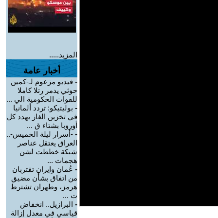
المزيد.....
أخبار عامة
-
فيديو مزعوم لـ-كمين
حوثي يدمر رتلا كاملا
للقوات الحكومية الي ...
-
بوليتيكو: تردد ألمانيا
في تخزين الغاز يهدد كل
أوروبا بشتاء ق ...
-
-أسرار ليلة الخميس-..
العراق يعتقل عناصر
شبكة خططت لشن
هجمات ...
-
عُمان وإيران تقتربان
من اتفاق بشأن مضيق
هرمز، وطهران تشترط
ت ...
-
البرازيل.. انخفاض
قياسي في معدل إزالة