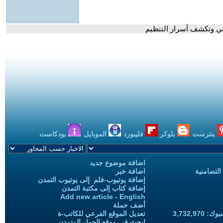
كي وتكشف أسرار التنظيم
بنترست
بلوكر
فليبورد
الموبايل
بودكاست
اضافة موضوع جديد
التضامنية
اضافة خبر
إضافة يوتيوب-فلم إلى يوتيوب التمدن
إضافة كتاب إلى مكتبة التمدن
Add new article - English
أضف حملة
3,732,97
تعديل الموقع الفرعي للكاتب-ة
ابحث في موقع الحوار المتمدن