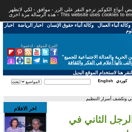
 أنواع الكوكيز نرجو النقر على الزر - موافق - لكي لاتظهر
This website uses cookies to ensure you ge
وكالة أنباء العمال
-
وكالة أنباء حقوق الإنسان
-
اخبار الرياضة
-
اخبار
لوم
التبرع للموقع - ادعمونا
حرية والعدالة الاجتماعية للجميع
"
تى نالها أعلام في الفكر والثقافة
قر هنا لاستخدام الموقع البديل
كوردي
English
كي وتكشف أسرار التنظيم
اخر الافلام
الرجل الثاني في