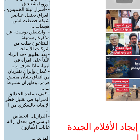
أوروبا بشتاء ق ...
-
-أسرار ليلة الخميس-..
العراق يعتقل عناصر
شبكة خططت لشن
هجمات ...
-
-واشنطن بوست- عن
مذكرة رسمية:
البنتاغون طلب من
شركات الأسلحة ...
-
بعد تطبيق -حد الزنا-
عَلَناً على امرأة في
ليبيا، ماذا نعرف ع ...
-
عُمان وإيران تقتربان
من اتفاق بشأن مضيق
هرمز، وطهران تشترط
ت ...
-
كيف تساعد الحدائق
المنزلية في تقليل خطر
الإصابة بالسكري من ا
...
-
البرازيل.. انخفاض
قياسي في معدل إزالة
جاد الأفلام الجيدة
غابات الأمازون
ا
المزيد.....