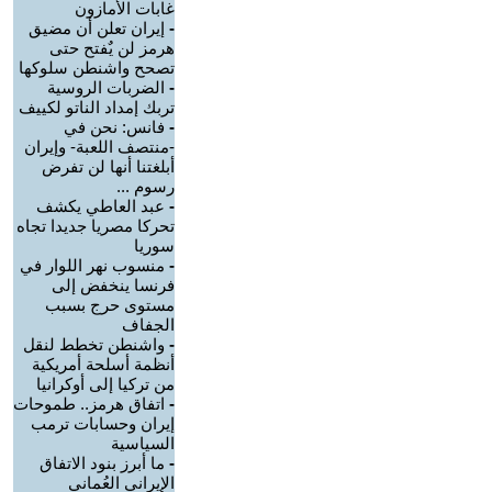
غابات الأمازون
-
إيران تعلن أن مضيق
هرمز لن يٌفتح حتى
تصحح واشنطن سلوكها
-
الضربات الروسية
تربك إمداد الناتو لكييف
-
فانس: نحن في
-منتصف اللعبة- وإيران
أبلغتنا أنها لن تفرض
رسوم ...
-
عبد العاطي يكشف
تحركا مصريا جديدا تجاه
سوريا
-
منسوب نهر اللوار في
فرنسا ينخفض إلى
مستوى حرج بسبب
الجفاف
-
واشنطن تخطط لنقل
أنظمة أسلحة أمريكية
من تركيا إلى أوكرانيا
-
اتفاق هرمز.. طموحات
إيران وحسابات ترمب
السياسية
-
ما أبرز بنود الاتفاق
الإيراني العُماني