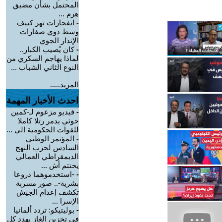
المحتمل بشأن مضيق
هرم ...
-
انفجارات تهز كييف
وسط دوي صفارات
الإنذار الجوي
-
كان يُصيب الكبار..
لماذا يهاجم السكري من
النوع الثاني الشباب ...
المزيد.....
احدث الأخبار المهمة
-
فيديو مزعوم لـ-كمين
حوثي يدمر رتلا كاملا
للقوات الحكومية الي ...
-
المؤتمر الوطني
السادس لحزب النهج
الديمقراطي العمالي
يختتم أش ...
-
-استخدموهما دروعا
بشرية-.. صور مسربة
تكشف إعدام الجيش
الإسرا ...
-
بوليتيكو: تردد ألمانيا
في تخزين الغاز يهدد كل