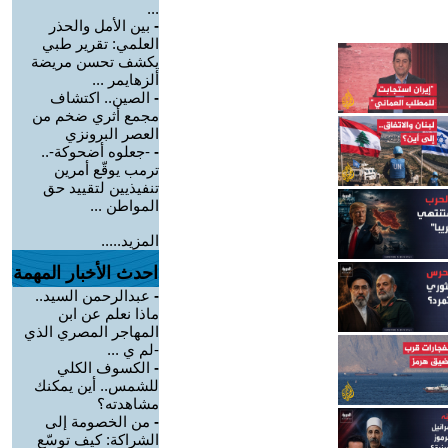
...
-
بين الأمل والحذر
العلمي: تقرير طبي
يكشف تحسن مريضة
ألزهايمر ...
-
الصين.. اكتشاف
مجمع أثري ضخم من
العصر البرونزي
-
-جعلوه أضحوكة-..
ترمب يوقّع أمرين
تنفيذيين لتقييد حق
المواطن ...
المزيد.....
احدث الأخبار المهمة
-
عبدالرحمن السيد..
ماذا نعلم عن ابن
المهاجر المصري الذي
-لم ي ...
-
الكسوف الكلي
للشمس.. أين يمكنك
مشاهدته؟
-
من الخصومة إلى
الشراكة: كيف توسّع