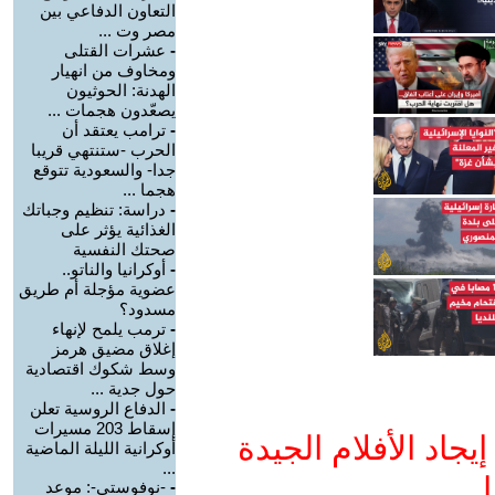
التعاون الدفاعي بين
مصر وت ...
-
عشرات القتلى
ومخاوف من انهيار
الهدنة: الحوثيون
يصعّدون هجمات ...
-
ترامب يعتقد أن
الحرب -ستنتهي قريبا
جدا- والسعودية تتوقع
هجما ...
-
دراسة: تنظيم وجباتك
الغذائية يؤثر على
صحتك النفسية
-
أوكرانيا والناتو..
عضوية مؤجلة أم طريق
مسدود؟
-
ترمب يلمح لإنهاء
إغلاق مضيق هرمز
وسط شكوك اقتصادية
حول جدية ...
-
الدفاع الروسية تعلن
إسقاط 203 مسيرات
جاد الأفلام الجيدة
أوكرانية الليلة الماضية
...
ا
-
-نوفوستي-: موعد