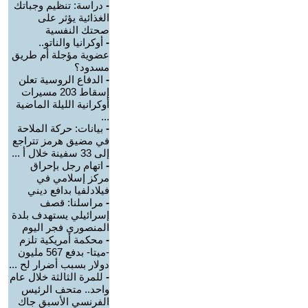
-
دراسة: تنظيم وجباتك
الغذائية يؤثر على
صحتك النفسية
-
أوكرانيا والناتو..
عضوية مؤجلة أم طريق
مسدود؟
-
الدفاع الروسية تعلن
إسقاط 203 مسيرات
أوكرانية الليلة الماضية
...
-
بيانات: حركة الملاحة
في مضيق هرمز تتراجع
إلى 33 سفينة خلال أ ...
-
اتهام رجل بإحراق
مركز إسلامي في
فيلادلفيا بدافع ديني
-
مراسلنا: قصف
إسرائيلي يستهدف بلدة
المنصوري فجر اليوم
-
محكمة أمريكية تلزم
-ميتا- بدفع 567 مليون
دولار بسبب أضرار لح ...
-
للمرة الثالثة خلال عام
واحد.. متحف الرئيس
الفرنسي الأسبق جاك