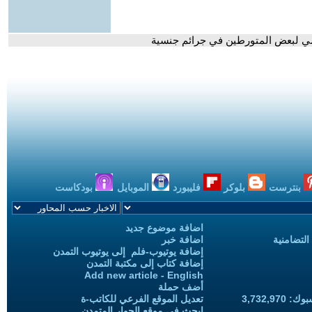
زامي لبعض المتورطين في جرائم جنسية
بنترست
بلوكر
فليبورد
الموبايل
بودكاست
اضافة موضوع جديد
التضامنية
اضافة خبر
إضافة يوتيوب-فلم إلى يوتيوب التمدن
إضافة كتاب إلى مكتبة التمدن
Add new article - English
أضف حملة
3,732,97
تعديل الموقع الفرعي للكاتب-ة
ابحث في موقع الحوار المتمدن