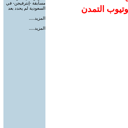
مسابقة -إنترفيجن- في
وتيوب التمدن
السعودية لم يحدد بعد
المزيد.....
المزيد.....