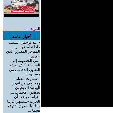
المزيد.....
أخبار عامة
-
عبدالرحمن السيد..
ماذا نعلم عن ابن
المهاجر المصري الذي
-لم ي ...
-
من الخصومة إلى
الشراكة: كيف توسّع
التعاون الدفاعي بين
مصر وت ...
-
عشرات القتلى
ومخاوف من انهيار
الهدنة: الحوثيون
يصعّدون هجمات ...
-
ترامب يعتقد أن
الحرب -ستنتهي قريبا
جدا- والسعودية تتوقع
هجما ...