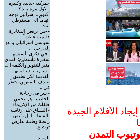
جمركية جديدة وكبيرة
-
لأول مرة منذ 7
أكتوبر.. إسرائيل توجه
اتهاماً إلى مستوطن
بقت ...
-
-من يرفض المغادرة
فليمت عطشاً-..
سياسي إسرائيلي يدعو
إلى إخل ...
-
في ذكرى تأسيسها..
سفارة فلسطين: المدى
منبر للتنوير والكلمة ا ...
-
سوريا تودع ليرتها
القديمة لكن تطبيق
-حذف الصفرين- يتعثّر
في ...
-
سر في زجاجة
الحليب.. هل يحمي
طفلك من الإكزيما؟
جاد الأفلام الجيدة
-
السباق على رئاسة
-الفيفا-.. أول رئيس
ا
رابطة وطنية يعارض
ترشيح ...
وتيوب التمدن
المزيد.....