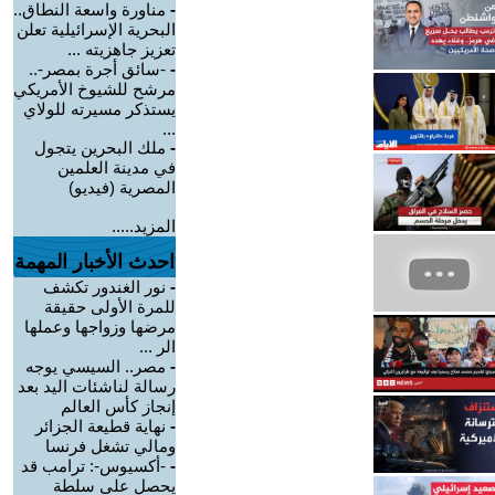
-
مناورة واسعة النطاق..
البحرية الإسرائيلية تعلن
تعزيز جاهزيته ...
-
-سائق أجرة بمصر-..
مرشح للشيوخ الأمريكي
يستذكر مسيرته للولاي
...
-
ملك البحرين يتجول
في مدينة العلمين
المصرية (فيديو)
المزيد.....
احدث الأخبار المهمة
-
نور الغندور تكشف
للمرة الأولى حقيقة
مرضها وزواجها وعملها
الر ...
-
مصر.. السيسي يوجه
رسالة لناشئات اليد بعد
إنجاز كأس العالم
-
نهاية قطيعة الجزائر
ومالي تشغل فرنسا
-
-أكسيوس-: ترامب قد
يحصل على سلطة