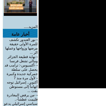
المزيد.....
أخبار عامة
-
نور الغندور تكشف
للمرة الأولى حقيقة
مرضها وزواجها وعملها
الر ...
-
نهاية قطيعة الجزائر
ومالي تشغل فرنسا
-
-أكسيوس-: ترامب قد
يحصل على سلطة
جمركية جديدة وكبيرة
-
لأول مرة منذ 7
أكتوبر.. إسرائيل توجه
اتهاماً إلى مستوطن
بقت ...
-
-من يرفض المغادرة
فليمت عطشاً-..
سياسي إسرائيلي يدعو