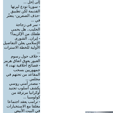
إلى إخل ...
-
سوريا تودع ليرتها
القديمة لكن تطبيق
-حذف الصفرين- يتعثّر
في ...
-
سر في زجاجة
الحليب.. هل يحمي
طفلك من الإكزيما؟
-
إيران.. الشورى
الإسلامي يعلن التفاصيل
الأولية للخطة الاسترات
...
-
خلاف حول رسوم
العبور يعوق اتفاق هرمز
-
فضائح أخلاقية تهدد 4
جمهوريين بسحب
المقاعد من تحتهم في
مجلس ...
-
مصدر أمني روسي
يكشف أسلوب تجنيد
أوكرانيا مرتزقة من
كولومبيا ...
-
ترامب يعقد اجتماعا
مغلقا مع الاستخبارات
في البيت الأبيض