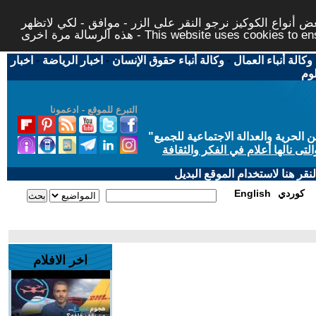
 أنواع الكوكيز نرجو النقر على الزر - موافق - لكي لاتظهر
This website uses cookies to ensure you ge
وكالة أنباء العمال
-
وكالة أنباء حقوق الإنسان
-
اخبار الرياضة
-
اخبار
لوم
التبرع للموقع - ادعمونا
حرية والعدالة الاجتماعية للجميع
"
تى نالها أعلام في الفكر والثقافة
قر هنا لاستخدام الموقع البديل
كوردي
English
اخر الافلام