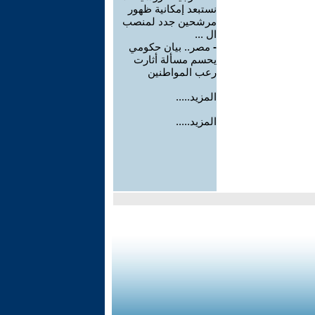
نستبعد إمكانية ظهور
مرشحين جدد لمنصب
ال ...
-
مصر.. بيان حكومي
يحسم مسألة أثارت
رعب المواطنين
المزيد.....
المزيد.....