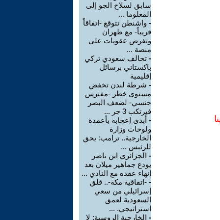
سابق لسلاح الجو إلى
المعلوما ...
-
واشنطن تتوقع -اتفاقاً
قريباً- مع طهران
وتفرض عقوبات على
منصة ...
-
تحالف سعودي تركي
باكستاني برسائل
إقليمية
-
شرطة لندن تخفض
مستوى خطر -مفترس
جنسي- لضعف البصر
فيرتكب 3 جر ...
ا
-
أبدى إعجابه بأعمدة
ولوحات وزارة
الخارجية.. ترامب: يحق
للرئيس ...
-
الجزائري ابن ناصر
يودع جماهير ميلان بعد
إنهاء عقده مع النادي ...
-
-اتفاقية مكة-.. قلق
إسرائيلي من سعي
السعودية لعمق
استراتيجي. ...
-
الخارجية الروسية: لا