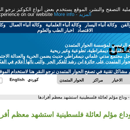
ة التصفح والنشر، الموقع يستخدم بعض أنواع الكوكيز نرجو النق
More info - المزيد
experience on our website
الفن
-
وكالة أنباء اليسار
-
وكالة أنباء العلمانية
-
وكالة أنباء العمال
-
وكا
الاقتصاد
-
اخبار الطب والعلوم
 الرئيسي لمؤسسة الحوار المتمدن
، علمانية، ديمقراطية، تطوعية وغير ربحية
ل مجتمع مدني علماني ديمقراطي حديث يضمن الحرية والعدالة الاجتم
حوار المتمدن على جائزة ابن رشد للفكر الحر والتى نالها أعلام في الفك
م مشاكل تقنية في تصفح الحوار المتمدن نرجو النقر هنا لاستخدام الموقع
كوردي
English
الاخبار
مراكز
الحوار المتمدن
- وداع مؤلم لعائلة فلسطينية استشهد معظم أفرادها
وداع مؤلم لعائلة فلسطينية استشهد معظم أفرا