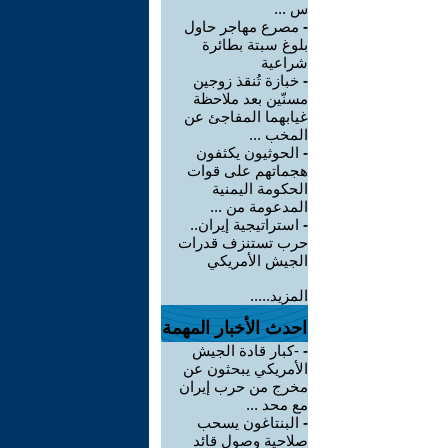
س ...
-
مصرع مهاجر حاول
بلوغ سبتة بطائرة
شراعية
-
خبازة تُنقذ زوجين
مسنّين بعد ملاحظة
غيابهما المفاجئ عن
المخب ...
-
الحوثيون يكثفون
هجماتهم على قوات
الحكومة اليمنية
المدعومة من ...
-
استراتيجية إيران..
حرب تستنزف قدرات
الجيش الأمريكي
المزيد.....
احدث الأخبار المهمة
-
-كبار قادة الجيش
الأمريكي يبحثون عن
مخرج من حرب إيران
مع محد ...
-
البنتاغون يسحب
صلاحية وصول قائد