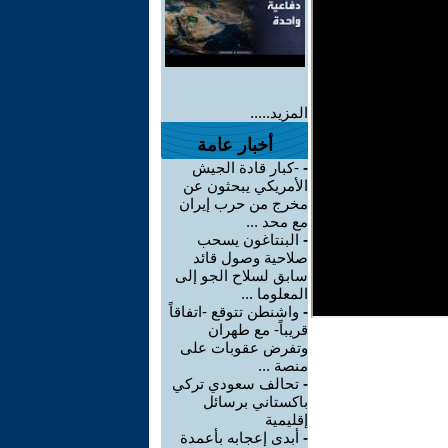
المزيد.....
أخبار عامة
-
-كبار قادة الجيش
الأمريكي يبحثون عن
مخرج من حرب إيران
مع محد ...
-
البنتاغون يسحب
صلاحية وصول قائد
سابق لسلاح الجو إلى
المعلوما ...
-
واشنطن تتوقع -اتفاقاً
قريباً- مع طهران
وتفرض عقوبات على
منصة ...
-
تحالف سعودي تركي
باكستاني برسائل
إقليمية
-
أبدى إعجابه بأعمدة