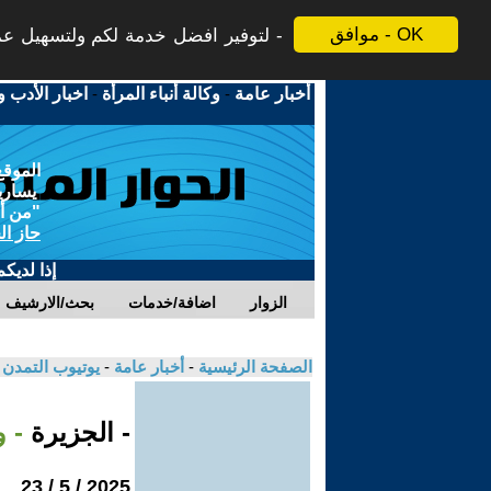
موافق - OK
لتوفير افضل خدمة لكم ولتسهيل عملي
أخبار عامة
-
وكالة أنباء المرأة
-
اخبار الأدب و
الموقع
يسارية
"من أج
حاز ال
إذا لديك
الزوار
اضافة/خدمات
بحث/الارشيف
الصفحة الرئيسية
-
أخبار عامة
-
يوتيوب التمدن
- الجزيرة
- 
2025 / 5 / 23