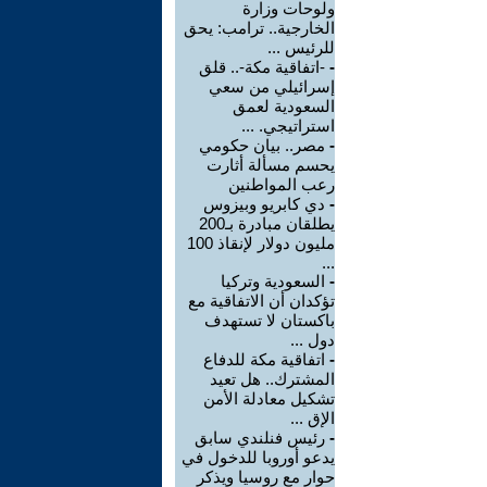
ولوحات وزارة
الخارجية.. ترامب: يحق
للرئيس ...
-
-اتفاقية مكة-.. قلق
إسرائيلي من سعي
السعودية لعمق
استراتيجي. ...
-
مصر.. بيان حكومي
يحسم مسألة أثارت
رعب المواطنين
-
دي كابريو وبيزوس
يطلقان مبادرة بـ200
مليون دولار لإنقاذ 100
...
-
السعودية وتركيا
تؤكدان أن الاتفاقية مع
باكستان لا تستهدف
دول ...
-
اتفاقية مكة للدفاع
المشترك.. هل تعيد
تشكيل معادلة الأمن
الإق ...
-
رئيس فنلندي سابق
يدعو أوروبا للدخول في
حوار مع روسيا ويذكر