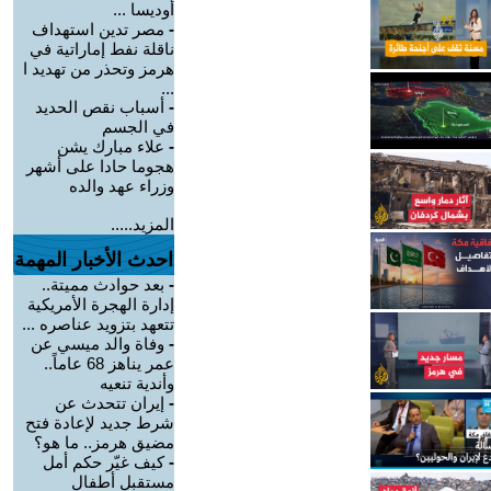
أوديسا ...
-
مصر تدين استهداف
ناقلة نفط إماراتية في
هرمز وتحذر من تهديد ا
...
-
أسباب نقص الحديد
في الجسم
-
علاء مبارك يشن
هجوما حادا على أشهر
وزراء عهد والده
المزيد.....
احدث الأخبار المهمة
-
بعد حوادث مميتة..
إدارة الهجرة الأمريكية
تتعهد بتزويد عناصره ...
-
وفاة والد ميسي عن
عمر يناهز 68 عاماً..
وأندية تنعيه
-
إيران تتحدث عن
شرط جديد لإعادة فتح
مضيق هرمز.. ما هو؟
-
كيف غيّر حكم أمل
مستقبل أطفال