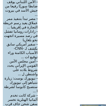
-
الأمن اللبناني يوقف
ضابطا سوريّا رفيعا من
جيش الأسد في بيروت
...
-
مصر تبدأ بتنفيذ ممر
عملاق يعيد رسم خريطة
التجارة في إفريقيا ...
-
رادارات رومانيا تفشل
في رصد مسيرة اتجهت
نحو بلغاريا
-
سفير أمريكي سابق
يكشف لـ -CNN-
الأسباب الكامنة وراء
توقيع ات ...
-
أمين مجلس الأمن
القومي الإيراني يحدد
شروط بلاده على
واشنطن ل ...
-
نيويورك بوست: زيارة
نتنياهو إلى نيويورك
ستصبح كابوسا لشرطة
ا ...
-
شركة كانت تخدم
ألمانيا الهتلرية تخسر
سفن شحن جاف قرب