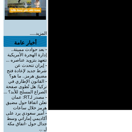
المزيد.....
أخبار عامة
-
بعد حوادث مميتة..
إدارة الهجرة الأمريكية
تتعهد بتزويد عناصره ...
-
إيران تتحدث عن
شرط جديد لإعادة فتح
مضيق هرمز.. ما هو؟
-
القانون الإطاري في
تركيا: هل تُطوى صفحة
الصراع المسلح للأبد؟ ...
-
مصدر لـRT: عمان
تعلن اتفاقا حول مضيق
هرمز خلال ساعات
-
أمير سعودي يرد على
أكاديمي إماراتي وسط
جدال حول -اتفاق مكة
ل ...