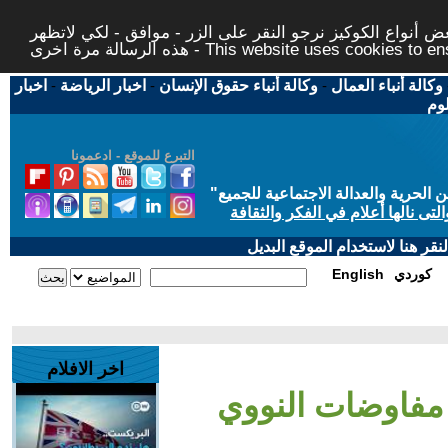
 أنواع الكوكيز نرجو النقر على الزر - موافق - لكي لاتظهر
This website uses cookies to ensure you ge
وكالة أنباء العمال
-
وكالة أنباء حقوق الإنسان
-
اخبار الرياضة
-
اخبار
لوم
التبرع للموقع - ادعمونا
حرية والعدالة الاجتماعية للجميع
"
تى نالها أعلام في الفكر والثقافة
قر هنا لاستخدام الموقع البديل
كوردي
English
اخر الافلام