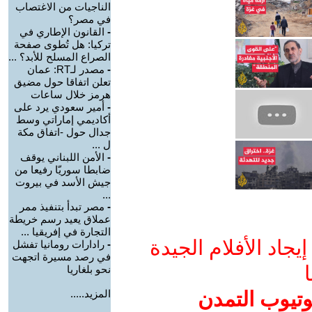
الناجيات من الاغتصاب
في مصر؟
-
القانون الإطاري في
تركيا: هل تُطوى صفحة
الصراع المسلح للأبد؟ ...
-
مصدر لـRT: عمان
تعلن اتفاقا حول مضيق
هرمز خلال ساعات
-
أمير سعودي يرد على
أكاديمي إماراتي وسط
جدال حول -اتفاق مكة
ل ...
-
الأمن اللبناني يوقف
ضابطا سوريّا رفيعا من
جيش الأسد في بيروت
...
-
مصر تبدأ بتنفيذ ممر
عملاق يعيد رسم خريطة
التجارة في إفريقيا ...
جاد الأفلام الجيدة
-
رادارات رومانيا تفشل
في رصد مسيرة اتجهت
ا
نحو بلغاريا
وتيوب التمدن
المزيد.....