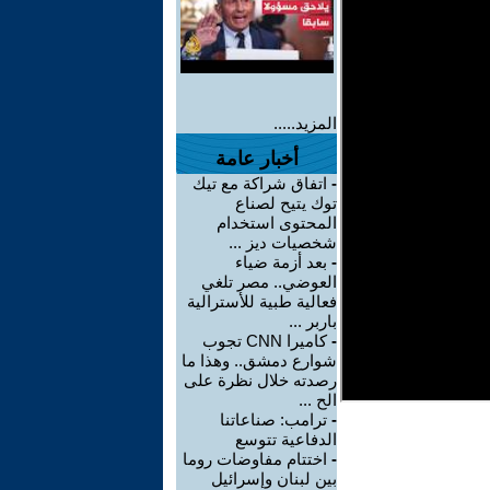
المزيد.....
أخبار عامة
-
اتفاق شراكة مع تيك
توك يتيح لصناع
المحتوى استخدام
شخصيات ديز ...
-
بعد أزمة ضياء
العوضي.. مصر تلغي
فعالية طبية للأسترالية
باربر ...
-
كاميرا CNN تجوب
شوارع دمشق.. وهذا ما
رصدته خلال نظرة على
الح ...
-
ترامب: صناعاتنا
الدفاعية تتوسع
-
اختتام مفاوضات روما
بين لبنان وإسرائيل