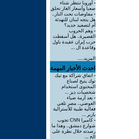
-
أوروبا تنتظر شتاء
صعبا وأسعار الغاز تحلق
-
مفاوضات تحت النار..
هل يتجه لبنان للتهدئة
أم لتصعيد جديد؟
-
وهم الحروب
القصيرة.. هل أسقطت
حرب إيران عقيدة باول
وقاعدة ال ...
المزيد.....
احدث الأخبار المهمة
-
اتفاق شراكة مع تيك
توك يتيح لصناع
المحتوى استخدام
شخصيات ديز ...
-
بعد أزمة ضياء
العوضي.. مصر تلغي
فعالية طبية للأسترالية
باربر ...
-
كاميرا CNN تجوب
شوارع دمشق.. وهذا ما
رصدته خلال نظرة على
الح ...