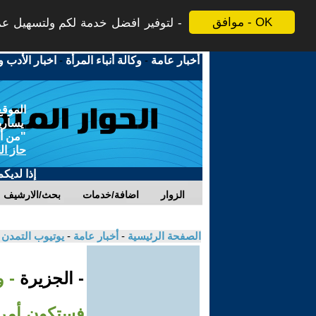
موافق - OK
لتوفير افضل خدمة لكم ولتسهيل عملي
أخبار عامة
-
وكالة أنباء المرأة
-
اخبار الأدب و
الموقع
يسارية
"من أج
حاز ال
إذا لديك
الزوار
اضافة/خدمات
بحث/الارشيف
الصفحة الرئيسية
-
أخبار عامة
-
يوتيوب التمدن
- الجزيرة
- و
فستكون أمري