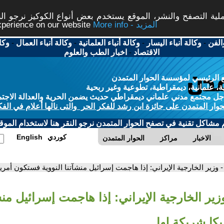
ة التصفح والنشر، الموقع يستخدم بعض أنواع الكوكيز نرجو النق
More info - المزيد
experience on our website
الفن
-
وكالة أنباء اليسار
-
وكالة أنباء العلمانية
-
وكالة أنباء العمال
-
وكا
الاقتصاد
-
اخبار الطب والعلوم
 الرئيسي لمؤسسة الحوار المتمدن
، علمانية، ديمقراطية، تطوعية وغير ربحية
ل مجتمع مدني علماني ديمقراطي حديث يضمن الحرية والعدالة الاجتم
حوار المتمدن على جائزة ابن رشد للفكر الحر والتى نالها أعلام في الفك
م مشاكل تقنية في تصفح الحوار المتمدن نرجو النقر هنا لاستخدام الموقع
كوردي
English
الاخبار
مراكز
الحوار المتمدن
- وزير الخارجية الإيراني: إذا هاجمت إسرائيل منشآتنا النووية فستكون أمري
زير الخارجية الإيراني: إذا هاجمت إسرائيل منشآ
كا شريكة لها