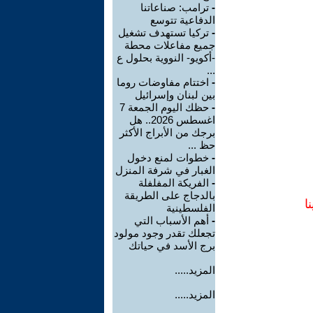
-
ترامب: صناعاتنا
الدفاعية تتوسع
-
تركيا تستهدف تشغيل
جميع مفاعلات محطة
-أكويو- النووية بحلول ع
...
-
اختتام مفاوضات روما
بين لبنان وإسرائيل
-
حظك اليوم الجمعة 7
اغسطس 2026.. هل
برجك من الأبراج الأكثر
حظ ...
-
خطوات لمنع دخول
الغبار في شرفة المنزل
-
الفريكة المفلفلة
بالدجاج على الطريقة
ا
الفلسطينية
-
أهم الأسباب التي
تجعلك تقدر وجود مولود
برج الأسد في حياتك
المزيد.....
المزيد.....