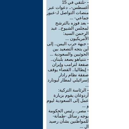
-
-نلتقي في 15
أغسطس-.. دعوات عبر
منصات التواصل لـ-عبور
جماعي- ...
-
بعد فوزه بالترشح
لمجلس الشيوخ.. عبد
الرحمن السيد:
الأمريكيون ...
-
جبهة حرب اليمن.. إلى
أين يتجه التصعيد بين
الحوثيين والسعودية ...
-
نتنياهو يصعد بلبنان..
صفعة لترامب وإيران
-
إيطاليا.. القضاء يوقف
صفقة نظام رادار
إسرائيلي لمطار ليونارد
...
-
الرئاسة التركية:
أردوغان يقوم بزيارة
عمل إلى السعودية ليوم
و ...
-
مصر.. رئيس الحكومة
يوجه رسائل -طمأنة-
للمواطنين بشأن رصيد
ال ...