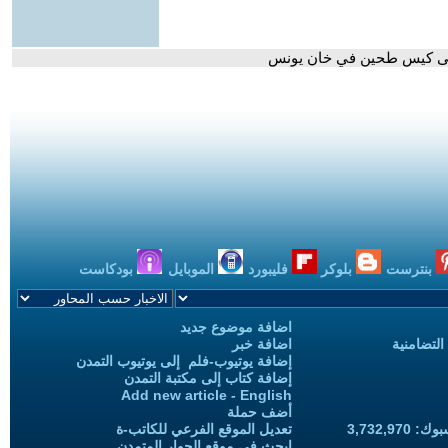
لى كيس طحين في خان يونس
بنترست
بلوكر
فليبورد
الموبايل
بودكاست
اضافة موضوع جديد
التضامنية
اضافة خبر
إضافة يوتيوب-فلم إلى يوتيوب التمدن
إضافة كتاب إلى مكتبة التمدن
Add new article - English
أضف حملة
3,732,97
تعديل الموقع الفرعي للكاتب-ة
ابحث في موقع الحوار المتمدن