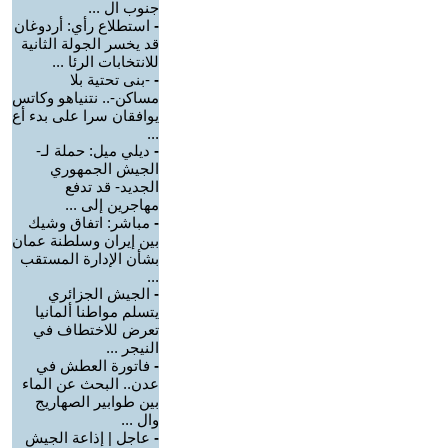
جنوب ال ...
-
استطلاع رأي: أردوغان
قد يخسر الجولة الثانية
للانتخابات الرئا ...
-
-بنى تحتية بلا
مساكن-.. نتنياهو وكاتس
يوافقان سرا على بدء أع
...
-
ديلي ميل: حملة لـ-
الجيش الجمهوري
الجديد- قد تدفع
مهاجرين إلى ...
-
مباشر: اتفاق وشيك
بين إيران وسلطنة عمان
بشأن الإدارة المستقب
...
-
الجيش الجزائري
يتسلم مواطنا ألمانيا
تعرض للاختطاف في
النيجر ...
-
فاتورة العطش في
عدن.. البحث عن الماء
بين طوابير الصهاريج
وال ...
-
عاجل | إذاعة الجيش