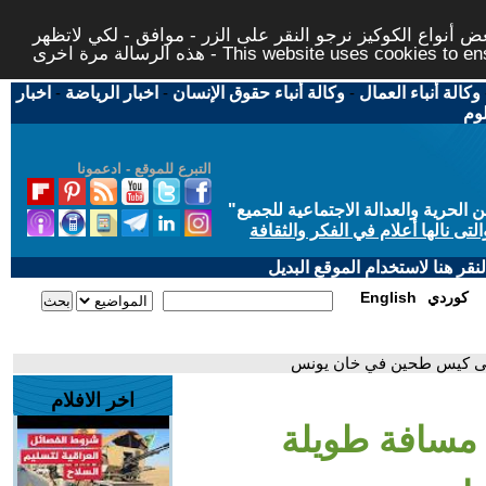
 أنواع الكوكيز نرجو النقر على الزر - موافق - لكي لاتظهر
This website uses cookies to ensure you ge
وكالة أنباء العمال
-
وكالة أنباء حقوق الإنسان
-
اخبار الرياضة
-
اخبار
لوم
التبرع للموقع - ادعمونا
حرية والعدالة الاجتماعية للجميع
"
تى نالها أعلام في الفكر والثقافة
قر هنا لاستخدام الموقع البديل
كوردي
English
لى كيس طحين في خان يونس
اخر الافلام
مسافة طويلة