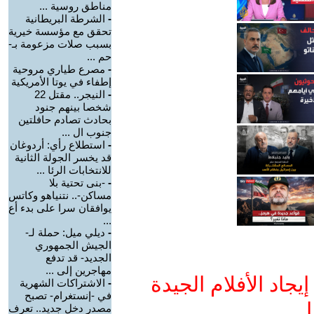
مناطق روسية ...
-
الشرطة البريطانية
تحقق مع مؤسسة خيرية
بسبب صلات مزعومة بـ-
حم ...
-
مصرع طياري مروحية
إطفاء في يوتا الأمريكية
-
النيجر.. مقتل 22
شخصا بينهم جنود
بحادث تصادم حافلتين
جنوب ال ...
-
استطلاع رأي: أردوغان
قد يخسر الجولة الثانية
للانتخابات الرئا ...
-
-بنى تحتية بلا
مساكن-.. نتنياهو وكاتس
يوافقان سرا على بدء أع
...
-
ديلي ميل: حملة لـ-
الجيش الجمهوري
الجديد- قد تدفع
مهاجرين إلى ...
جاد الأفلام الجيدة
-
الاشتراكات الشهرية
في -إنستغرام- تصبح
ا
مصدر دخل جديد.. تعرف