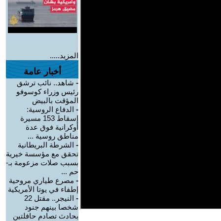
المزيد.....
أخبار عامة
-
شاهد.. نائب ترشق
رئيس وزراء كوسوفو
المؤقت بالبيض
-
الدفاع الروسية:
إسقاط 153 مسيرة
أوكرانية فوق عدة
مناطق روسية ...
-
الشرطة البريطانية
تحقق مع مؤسسة خيرية
بسبب صلات مزعومة بـ-
حم ...
-
مصرع طياري مروحية
إطفاء في يوتا الأمريكية
-
النيجر.. مقتل 22
شخصا بينهم جنود
بحادث تصادم حافلتين