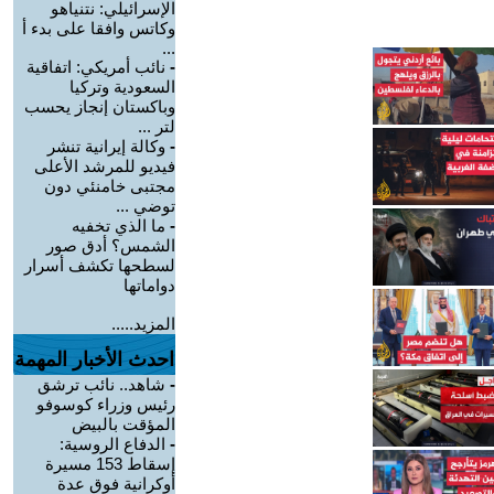
الإسرائيلي: نتنياهو
وكاتس وافقا على بدء أ
...
-
نائب أمريكي: اتفاقية
السعودية وتركيا
وباكستان إنجاز يحسب
لتر ...
-
وكالة إيرانية تنشر
فيديو للمرشد الأعلى
مجتبى خامنئي دون
توضي ...
-
ما الذي تخفيه
الشمس؟ أدق صور
لسطحها تكشف أسرار
دواماتها
المزيد.....
احدث الأخبار المهمة
-
شاهد.. نائب ترشق
رئيس وزراء كوسوفو
المؤقت بالبيض
-
الدفاع الروسية:
إسقاط 153 مسيرة
أوكرانية فوق عدة