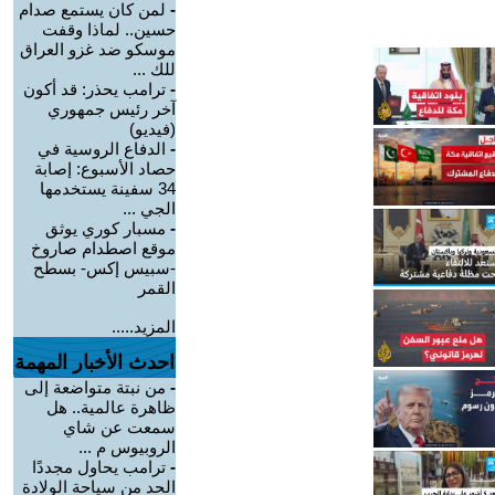
-
لمن كان يستمع صدام
حسين.. لماذا وقفت
موسكو ضد غزو العراق
للك ...
-
ترامب يحذر: قد أكون
آخر رئيس جمهوري
(فيديو)
-
الدفاع الروسية في
حصاد الأسبوع: إصابة
34 سفينة يستخدمها
الجي ...
-
مسبار كوري يوثق
موقع اصطدام صاروخ
-سبيس إكس- بسطح
القمر
المزيد.....
احدث الأخبار المهمة
-
من نبتة متواضعة إلى
ظاهرة عالمية.. هل
سمعت عن شاي
الروبيوس م ...
-
ترامب يحاول مجددًا
الحد من سياحة الولادة