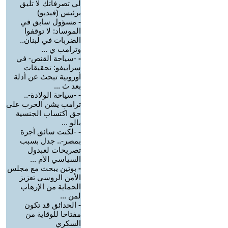
لي تصرفاتك لا تليق
برئيس (فيديو)
-
مسؤول سابق في
الموساد: لا توقفوا
الضربات في لبنان..
وترامب ي ...
-
-سياحة القنص- في
سراييفو: تحقيقات
أوروبية تبحث عن أدلة
بعد ث ...
-
-سياحة الولادة-..
ترامب يشن الحرب على
حق اكتساب الجنسية
بالو ...
-
-لكنت سائق أجرة
بمصر-.. جدل بسبب
تصريحات لعبدول
السياسي الأم ...
-
بوتين يبحث مع مجلس
الأمن الروسي تعزيز
الحماية من الإرهاب
لمن ...
-
الحدائق قد تكون
مفتاحا للوقاية من
السكري