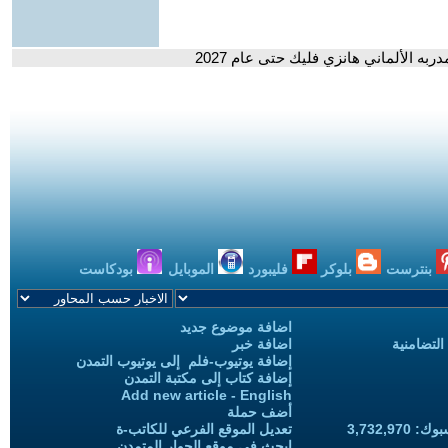
دربه الألماني هانزي فليك حتى عام 2027
بنترست
بلوكر
فليبورد
الموبايل
بودكاست
اضافة موضوع جديد
التضامنية
اضافة خبر
إضافة يوتيوب-فلم إلى يوتيوب التمدن
إضافة كتاب إلى مكتبة التمدن
Add new article - English
أضف حملة
3,732,97
تعديل الموقع الفرعي للكاتب-ة
ابحث في موقع الحوار المتمدن