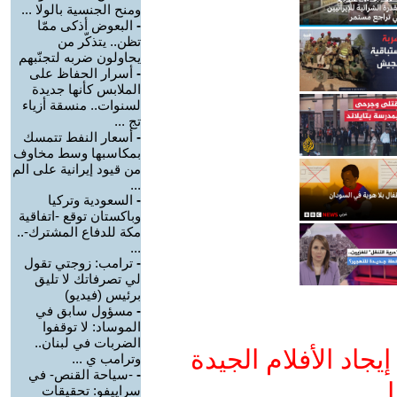
ومنح الجنسية بالولا ...
-
البعوض أذكى ممّا
تظن.. يتذكّر من
يحاولون ضربه لتجنّبهم
-
أسرار الحفاظ على
الملابس كأنها جديدة
لسنوات.. منسقة أزياء
تج ...
-
أسعار النفط تتمسك
بمكاسبها وسط مخاوف
من قيود إيرانية على الم
...
-
السعودية وتركيا
وباكستان توقع -اتفاقية
مكة للدفاع المشترك-..
...
-
ترامب: زوجتي تقول
لي تصرفاتك لا تليق
برئيس (فيديو)
-
مسؤول سابق في
الموساد: لا توقفوا
الضربات في لبنان..
جاد الأفلام الجيدة
وترامب ي ...
-
-سياحة القنص- في
ا
سراييفو: تحقيقات