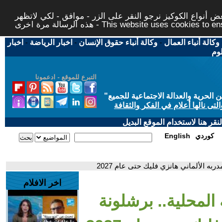
 أنواع الكوكيز نرجو النقر على الزر - موافق - لكي لاتظهر
This website uses cookies to ensure you ge
وكالة أنباء العمال
-
وكالة أنباء حقوق الإنسان
-
اخبار الرياضة
-
اخبار
لوم
التبرع للموقع - ادعمونا
حرية والعدالة الاجتماعية للجميع
"
تى نالها أعلام في الفكر والثقافة
قر هنا لاستخدام الموقع البديل
كوردي
English
دربه الألماني هانزي فليك حتى عام 2027
اخر الافلام
ة المحلية.. برشلونة