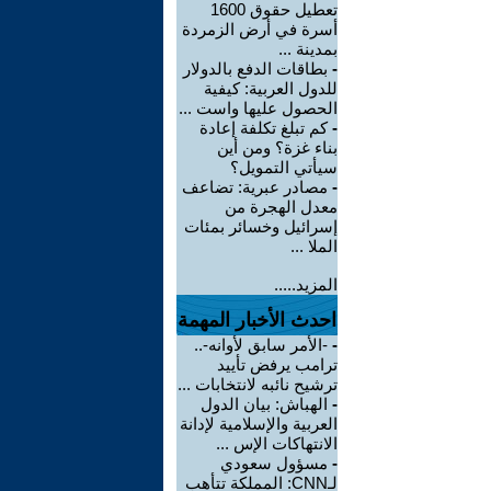
تعطيل حقوق 1600
أسرة في أرض الزمردة
بمدينة ...
-
بطاقات الدفع بالدولار
للدول العربية: كيفية
الحصول عليها واست ...
-
كم تبلغ تكلفة إعادة
بناء غزة؟ ومن أين
سيأتي التمويل؟
-
مصادر عبرية: تضاعف
معدل الهجرة من
إسرائيل وخسائر بمئات
الملا ...
المزيد.....
احدث الأخبار المهمة
-
-الأمر سابق لأوانه-..
ترامب يرفض تأييد
ترشيح نائبه لانتخابات ...
-
الهباش: بيان الدول
العربية والإسلامية لإدانة
الانتهاكات الإس ...
-
مسؤول سعودي
لـCNN: المملكة تتأهب