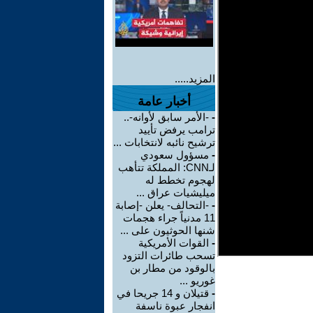
المزيد.....
أخبار عامة
-
-الأمر سابق لأوانه-..
ترامب يرفض تأييد
ترشيح نائبه لانتخابات ...
-
مسؤول سعودي
لـCNN: المملكة تتأهب
لهجوم تخطط له
ميليشيات عراق ...
-
-التحالف- يعلن -إصابة
11 مدنياً جراء هجمات
شنها الحوثيون على ...
-
القوات الأمريكية
تسحب طائرات التزود
بالوقود من مطار بن
غوريو ...
-
قتيلان و 14 جريحا في
انفجار عبوة ناسفة