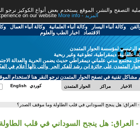
ة التصفح والنشر، الموقع يستخدم بعض أنواع الكوكيز نرجو النق
More info - المزيد
experience on our website
الفن
-
وكالة أنباء اليسار
-
وكالة أنباء العلمانية
-
وكالة أنباء العمال
-
وكا
الاقتصاد
-
اخبار الطب والعلوم
 الرئيسي لمؤسسة الحوار المتمدن
، علمانية، ديمقراطية، تطوعية وغير ربحية
ل مجتمع مدني علماني ديمقراطي حديث يضمن الحرية والعدالة الاجتم
حوار المتمدن على جائزة ابن رشد للفكر الحر والتى نالها أعلام في الفك
م مشاكل تقنية في تصفح الحوار المتمدن نرجو النقر هنا لاستخدام الموقع
كوردي
English
الاخبار
مراكز
الحوار المتمدن
- العراق: هل ينجح السوداني في قلب الطاولة وما موقف الصدر؟
- العراق: هل ينجح السوداني في قلب الطاولة