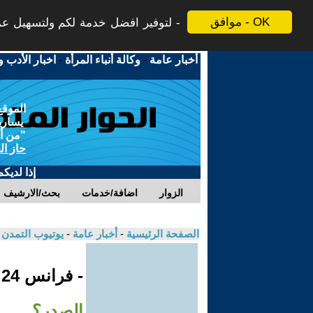
موافق - OK
لتوفير افضل خدمة لكم ولتسهيل عملي
أخبار عامة
-
وكالة أنباء المرأة
-
اخبار الأدب و
الموقع
يسارية
"من أج
حاز ال
إذا لديك
الزوار
اضافة/خدمات
بحث/الارشيف
الصفحة الرئيسية
-
أخبار عامة
-
يوتيوب التمدن
- فرانس 24
الصدر؟