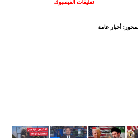
تعليقات الفيسبوك
محور: أخبار عامة