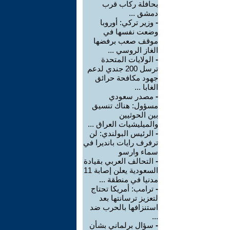
بحافلة ركاب قرب
دمشق ...
-
وزير تركي: أوروبا
وضعت نفسها في
موقف صعب برفضها
الغاز الروسي ...
-
الولايات المتحدة
ترسل 200 جندي لدعم
جهود مكافحة حرائق
الغابا ...
-
مصدر سعودي
مسؤول: هناك تنسيق
بين الحوثيين
والميليشيات العراق ...
-
الرئيس البولندي: لن
ترفرف رايات بانديرا في
سماء وارسو
-
التحالف العربي بقيادة
السعودية يعلن إصابة 11
مدنيا في منطقة ...
-
ترامب: أمريكا تحتاج
لتعزيز ترسانتها بعد
استنزافها بالحرب ضد
...
-
سؤال برلماني بشأن