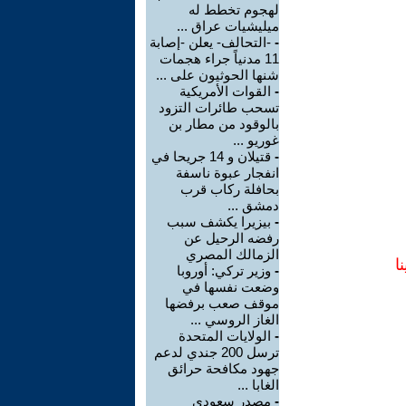
لهجوم تخطط له
ميليشيات عراق ...
-
-التحالف- يعلن -إصابة
11 مدنياً جراء هجمات
شنها الحوثيون على ...
-
القوات الأمريكية
تسحب طائرات التزود
بالوقود من مطار بن
غوريو ...
-
قتيلان و 14 جريحا في
انفجار عبوة ناسفة
بحافلة ركاب قرب
دمشق ...
-
بيزيرا يكشف سبب
رفضه الرحيل عن
الزمالك المصري
ا
-
وزير تركي: أوروبا
وضعت نفسها في
موقف صعب برفضها
الغاز الروسي ...
-
الولايات المتحدة
ترسل 200 جندي لدعم
جهود مكافحة حرائق
الغابا ...
-
مصدر سعودي