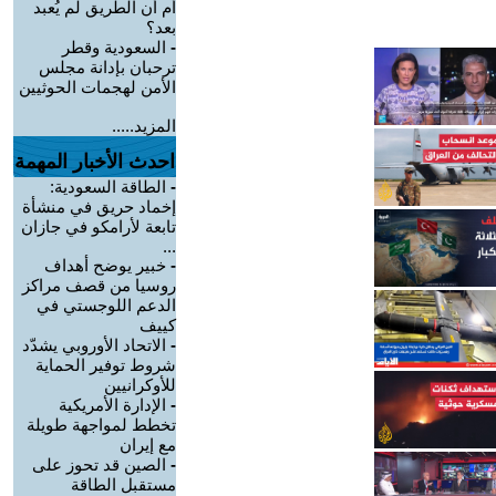
أم أن الطريق لم يُعبد
بعد؟
-
السعودية وقطر
ترحبان بإدانة مجلس
الأمن لهجمات الحوثيين
المزيد.....
احدث الأخبار المهمة
-
الطاقة السعودية:
إخماد حريق في منشأة
تابعة لأرامكو في جازان
...
-
خبير يوضح أهداف
روسيا من قصف مراكز
الدعم اللوجستي في
كييف
-
الاتحاد الأوروبي يشدّد
شروط توفير الحماية
للأوكرانيين
-
الإدارة الأمريكية
تخطط لمواجهة طويلة
مع إيران
-
الصين قد تحوز على
مستقبل الطاقة