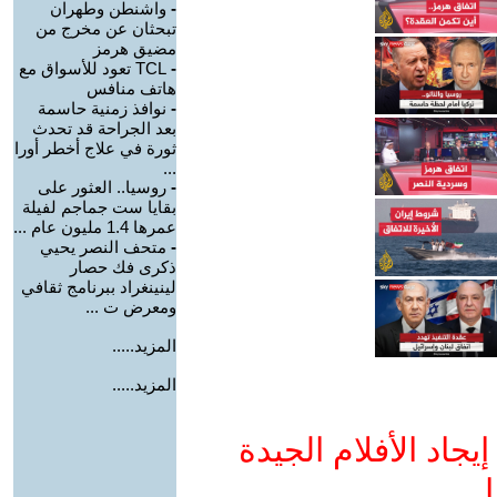
-
واشنطن وطهران
تبحثان عن مخرج من
مضيق هرمز
-
TCL تعود للأسواق مع
هاتف منافس
-
نوافذ زمنية حاسمة
بعد الجراحة قد تحدث
ثورة في علاج أخطر أورا
...
-
روسيا.. العثور على
بقايا ست جماجم لفيلة
عمرها 1.4 مليون عام ...
-
متحف النصر يحيي
ذكرى فك حصار
لينينغراد ببرنامج ثقافي
ومعرض ت ...
المزيد.....
المزيد.....
جاد الأفلام الجيدة
ا