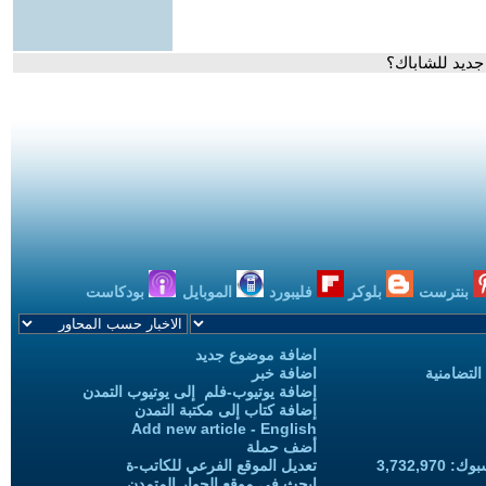
 جديد للشاباك؟
بنترست
بلوكر
فليبورد
الموبايل
بودكاست
اضافة موضوع جديد
التضامنية
اضافة خبر
إضافة يوتيوب-فلم إلى يوتيوب التمدن
إضافة كتاب إلى مكتبة التمدن
Add new article - English
أضف حملة
3,732,97
تعديل الموقع الفرعي للكاتب-ة
ابحث في موقع الحوار المتمدن