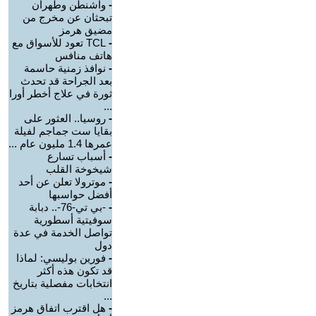
-
واشنطن وطهران
تبحثان عن مخرج من
مضيق هرمز
-
TCL تعود للأسواق مع
هاتف منافس
-
نوافذ زمنية حاسمة
بعد الجراحة قد تحدث
ثورة في علاج أخطر أورا
...
-
روسيا.. العثور على
بقايا ست جماجم لفيلة
عمرها 1.4 مليون عام ...
-
أسباب تسارع
شيخوخة القلب
-
موترولا تعلن عن أحد
أفضل حواسبها
-
-بي تي-76-.. دبابة
سوفيتية أسطورية
تواصل الخدمة في عدة
دول
-
فورين بوليسي: لماذا
قد تكون هذه أكثر
انتخابات مفصلية بتاريخ
...
-
هل اقترب اتفاق هرمز