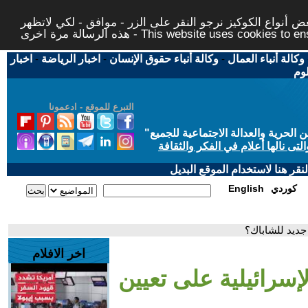
 أنواع الكوكيز نرجو النقر على الزر - موافق - لكي لاتظهر
This website uses cookies to ensure you ge
وكالة أنباء العمال
-
وكالة أنباء حقوق الإنسان
-
اخبار الرياضة
-
اخبار
لوم
التبرع للموقع - ادعمونا
حرية والعدالة الاجتماعية للجميع
"
تى نالها أعلام في الفكر والثقافة
قر هنا لاستخدام الموقع البديل
كوردي
English
 جديد للشاباك؟
اخر الافلام
لإسرائيلية على تعيين