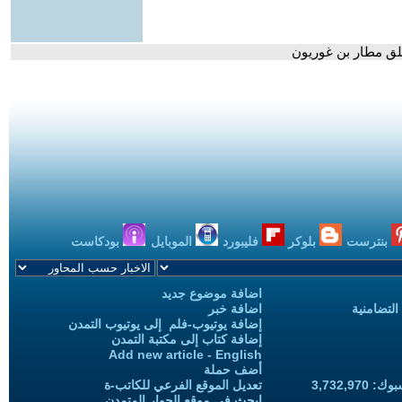
غلق مطار بن غوريون
بنترست
بلوكر
فليبورد
الموبايل
بودكاست
اضافة موضوع جديد
التضامنية
اضافة خبر
إضافة يوتيوب-فلم إلى يوتيوب التمدن
إضافة كتاب إلى مكتبة التمدن
Add new article - English
أضف حملة
3,732,97
تعديل الموقع الفرعي للكاتب-ة
ابحث في موقع الحوار المتمدن