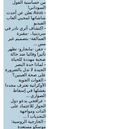
من حساسية الفول
السوداني!
-
Asus تعلن عن أحدث
شاشاتها لمحبي ألعاب
الفيديو
-
اكتشاف أثري نادر في
سردينيا.. -مقبرة
العمالقة- بتصميم غير
مس ...
-
حقن -مانجارو- تظهر
تأثيرا وقائيا ضد حالة
صحية مهددة للحياة
-
لماذا حدة البصر
الجيدة لا تدل بالضرورة
على صحة العينين؟
-
القوات الجوية
الأوكرانية تعترف مجددا
بفشلها في إسقاط
الصواري ...
-
عراقجي يدعو دول
الجوار للاعتماد على
الذات ومواجهة
التحديات ا ...
-
الخارجية الروسية:
موسكو مستعدة