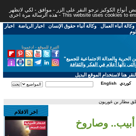
 أنواع الكوكيز نرجو النقر على الزر - موافق - لكي لاتظهر
This website uses cookies to ensure you ge
وكالة أنباء العمال
-
وكالة أنباء حقوق الإنسان
-
اخبار الرياضة
-
اخبار
لوم
التبرع للموقع - ادعمونا
حرية والعدالة الاجتماعية للجميع
"
تى نالها أعلام في الفكر والثقافة
قر هنا لاستخدام الموقع البديل
كوردي
English
غلق مطار بن غوريون
اخر الافلام
أبيب.. وصاروخ