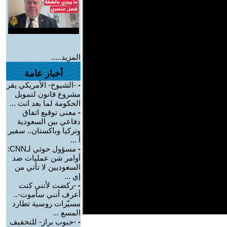
المزيد.....
أخبار عامة
-
-الشيوخ- الأمريكي يقر
مشروع قانون لتمويل
الحكومة لما بعد انت ...
-
معنى توقيع اتفاق
دفاعي بين السعودية
وتركيا وباكستان.. سفير
أ ...
-
مسؤول حوثي لـCNN:
أوامر شن عمليات ضد
السعوديين لا تأتي من
إي ...
-
-ركضت لأنني كنت
أعرف أنني سأموت-..
مسيّرات روسية تطارد
المسع ...
-
-حبوب براز- للتخفيف