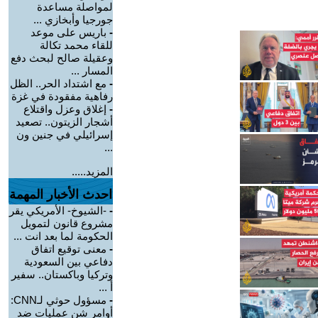
لمواصلة مساعدة
جورجيا وأبخازي ...
-
باريس على موعد
للقاء محمد تكالة
وعقيلة صالح لبحث دفع
المسار ...
-
مع اشتداد الحر.. الظل
رفاهية مفقودة في غزة
-
إغلاق وعزل واقتلاع
أشجار الزيتون.. تصعيد
إسرائيلي في جنين ون
...
المزيد.....
احدث الأخبار المهمة
-
-الشيوخ- الأمريكي يقر
مشروع قانون لتمويل
الحكومة لما بعد انت ...
-
معنى توقيع اتفاق
دفاعي بين السعودية
وتركيا وباكستان.. سفير
أ ...
-
مسؤول حوثي لـCNN:
أوامر شن عمليات ضد