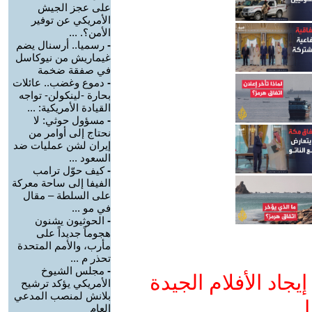
على عجز الجيش
الأمريكي عن توفير
الأمن؟. ...
-
رسميا.. أرسنال يضم
غيماريش من نيوكاسل
في صفقة ضخمة
-
دموع وغضب.. عائلات
بحارة -لينكولن- تواجه
القيادة الأمريكية: ...
-
مسؤول حوثي: لا
نحتاج إلى أوامر من
إيران لشن عمليات ضد
السعود ...
-
كيف حوّل ترامب
الفيفا إلى ساحة معركة
على السلطة – مقال
في مو ...
-
الحوثيون يشنون
هجوماً جديداً على
مأرب، والأمم المتحدة
تحذر م ...
-
مجلس الشيوخ
جاد الأفلام الجيدة
الأمريكي يؤكد ترشيح
بلانش لمنصب المدعي
ا
العام