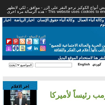
 أنواع الكوكيز نرجو النقر على الزر - موافق - لكي لاتظهر
This website uses cookies to ensure you ge
وكالة أنباء العمال
-
وكالة أنباء حقوق الإنسان
-
اخبار الرياضة
-
اخبار
لوم
التبرع للموقع - ادعمونا
حرية والعدالة الاجتماعية للجميع
"
تى نالها أعلام في الفكر والثقافة
قر هنا لاستخدام الموقع البديل
كوردي
English
اخر الافلام
ب رئيساً لأميركا