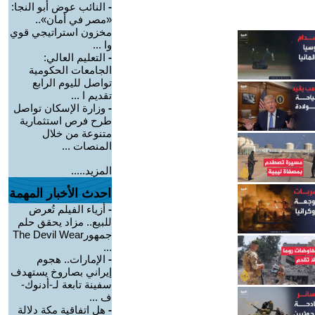
-
النائب عوض أبو النجا:
«مصر في أمان»..
مخزون استراتيجي قوي
وا ...
-
التعليم العالي:
الجامعات الحكومية
تواصل لليوم الرابع
تقديم ا ...
-
وزارة الإسكان تواصل
طرح فرص استثمارية
متنوعة من خلال
المنصات ...
المزيد.....
احدث الأخبار المهمة
-
أزياء الفيلم تُعرض
للبيع.. مزاد يحقق حلم
جمهورThe Devil Wear
...
-
الإمارات.. هجوم
إيراني بصاروخ يستهدف
سفينة تابعة لـ-أدنوك-
ف ...
-
هل اتفاقية مكة دلالة