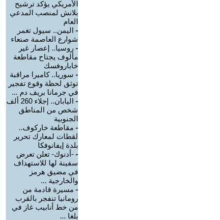
الأمريكي يؤكد ترشيح
بلانش لمنصب المدعي
العام
-
اليمن.. سيول تغمر
شوارع العاصمة صنعاء
-
روسيا.. إعصار غير
مألوف يجتاح مقاطعة
خاباروفسك
-
سوريا.. كاميرا مراقبة
توثق لحظة وقوع تفجير
في جرمانا بريف دم ...
-
اليابان.. إجلاء 260 ألف
شخص من المناطق
الجنوبية
-
مقاطعة خاركوف..
لقطات لمعارك تحرير
بلدة إيفانوفكا
-
-أدنوك- تعلن تعرض
سفينة لها للاستهداف
في مضيق هرمز
والخارجية ...
-
مسيرة قادمة من
رومانيا تنفجر بالقرب
من خط أنابيب غاز في
بلغا ...