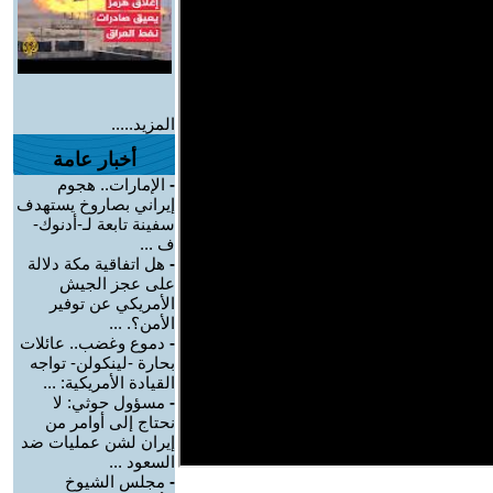
المزيد.....
أخبار عامة
-
الإمارات.. هجوم
إيراني بصاروخ يستهدف
سفينة تابعة لـ-أدنوك-
ف ...
-
هل اتفاقية مكة دلالة
على عجز الجيش
الأمريكي عن توفير
الأمن؟. ...
-
دموع وغضب.. عائلات
بحارة -لينكولن- تواجه
القيادة الأمريكية: ...
-
مسؤول حوثي: لا
نحتاج إلى أوامر من
إيران لشن عمليات ضد
السعود ...
-
مجلس الشيوخ