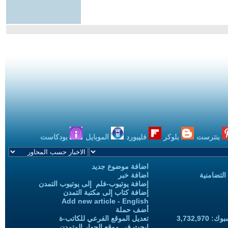
بنترست
بلوكر
فليبورد
الموبايل
بودكاست
اضافة موضوع جديد
التضامنية
اضافة خبر
إضافة يوتيوب-فلم إلى يوتيوب التمدن
إضافة كتاب إلى مكتبة التمدن
Add new article - English
أضف حملة
3,732,97
تعديل الموقع الفرعي للكاتب-ة
ابحث في موقع الحوار المتمدن