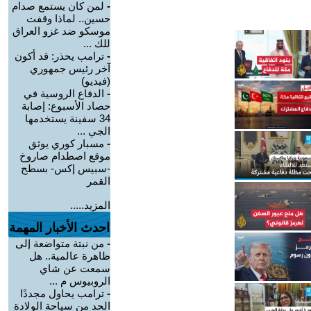
-
لمن كان يستمع صدام
حسين.. لماذا وقفت
موسكو ضد غزو العراق
للك ...
-
ترامب يحذر: قد أكون
آخر رئيس جمهوري
(فيديو)
-
الدفاع الروسية في
حصاد الأسبوع: إصابة
34 سفينة يستخدمها
الجي ...
-
مسبار كوري يوثق
موقع اصطدام صاروخ
-سبيس إكس- بسطح
القمر
المزيد.....
احدث الأخبار المهمة
-
من نبتة متواضعة إلى
ظاهرة عالمية.. هل
سمعت عن شاي
الروبيوس م ...
-
ترامب يحاول مجددًا
الحد من سياحة الولادة