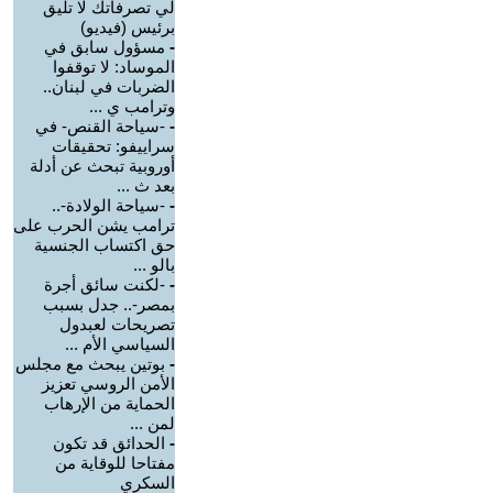
لي تصرفاتك لا تليق
برئيس (فيديو)
-
مسؤول سابق في
الموساد: لا توقفوا
الضربات في لبنان..
وترامب ي ...
-
-سياحة القنص- في
سراييفو: تحقيقات
أوروبية تبحث عن أدلة
بعد ث ...
-
-سياحة الولادة-..
ترامب يشن الحرب على
حق اكتساب الجنسية
بالو ...
-
-لكنت سائق أجرة
بمصر-.. جدل بسبب
تصريحات لعبدول
السياسي الأم ...
-
بوتين يبحث مع مجلس
الأمن الروسي تعزيز
الحماية من الإرهاب
لمن ...
-
الحدائق قد تكون
مفتاحا للوقاية من
السكري