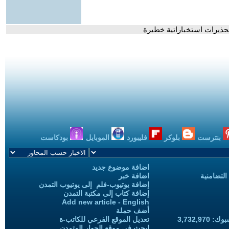
حذيرات استخباراتية خطيرة
بنترست
بلوكر
فليبورد
الموبايل
بودكاست
اضافة موضوع جديد
التضامنية
اضافة خبر
إضافة يوتيوب-فلم إلى يوتيوب التمدن
إضافة كتاب إلى مكتبة التمدن
Add new article - English
أضف حملة
3,732,97
تعديل الموقع الفرعي للكاتب-ة
ابحث في موقع الحوار المتمدن