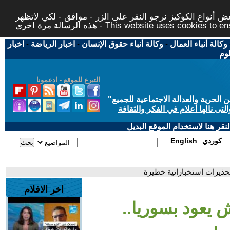
 أنواع الكوكيز نرجو النقر على الزر - موافق - لكي لاتظهر
This website uses cookies to ensure you ge
وكالة أنباء العمال
-
وكالة أنباء حقوق الإنسان
-
اخبار الرياضة
-
اخبار
لوم
التبرع للموقع - ادعمونا
حرية والعدالة الاجتماعية للجميع
"
تى نالها أعلام في الفكر والثقافة
قر هنا لاستخدام الموقع البديل
كوردي
English
حذيرات استخباراتية خطيرة
اخر الافلام
 يعود بسوريا..