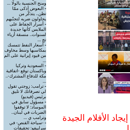
ومنح الجنسية بالولا ...
-
البعوض أذكى ممّا
تظن.. يتذكّر من
يحاولون ضربه لتجنّبهم
-
أسرار الحفاظ على
الملابس كأنها جديدة
لسنوات.. منسقة أزياء
تج ...
-
أسعار النفط تتمسك
بمكاسبها وسط مخاوف
من قيود إيرانية على الم
...
-
السعودية وتركيا
وباكستان توقع -اتفاقية
مكة للدفاع المشترك-..
...
-
ترامب: زوجتي تقول
لي تصرفاتك لا تليق
برئيس (فيديو)
-
مسؤول سابق في
الموساد: لا توقفوا
الضربات في لبنان..
جاد الأفلام الجيدة
وترامب ي ...
-
-سياحة القنص- في
ا
سراييفو: تحقيقات