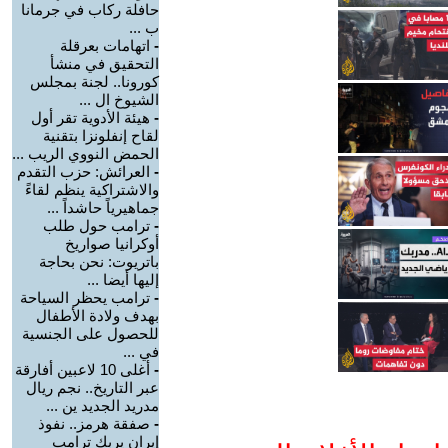
حافلة ركاب في جرمانا
ب ...
-
اتهامات بعرقلة
التحقيق في منشأ
كورونا.. لجنة بمجلس
الشيوخ ال ...
-
هيئة الأدوية تقر أول
لقاح إنفلونزا بتقنية
الحمض النووي الريب ...
-
العرائش: حزب التقدم
والاشتراكية ينظم لقاءً
جماهيرياً حاشداً ...
-
ترامب حول طلب
أوكرانيا صواريخ
باتريوت: نحن بحاجة
إليها أيضا ...
-
ترامب يحظر السياحة
بهدف ولادة الأطفال
للحصول على الجنسية
في ...
-
أغلى 10 لاعبين أفارقة
عبر التاريخ.. نجم ريال
مدريد الجديد ين ...
-
صفقة هرمز.. نفوذ
إيران يربك ترامب