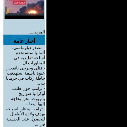
المزيد.....
أخبار عامة
-
مصدر دبلوماسي:
ألمانيا ستستخدم
أسلحة تقليدية في
المناورات ال ...
-
قتلى وجرحى بانفجار
عبوة ناسفة استهدفت
حافلة ركاب في جرمانا
ب ...
-
ترامب حول طلب
أوكرانيا صواريخ
باتريوت: نحن بحاجة
إليها أيضا ...
-
ترامب يحظر السياحة
بهدف ولادة الأطفال
للحصول على الجنسية
في ...