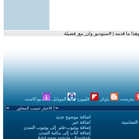
 وهذا ما قدمه | #ستوديو_وان_مع_فضيلة
بنترست
بلوكر
فليبورد
الموبايل
بودكاست
اضافة موضوع جديد
التضامنية
اضافة خبر
إضافة يوتيوب-فلم إلى يوتيوب التمدن
إضافة كتاب إلى مكتبة التمدن
Add new article - English