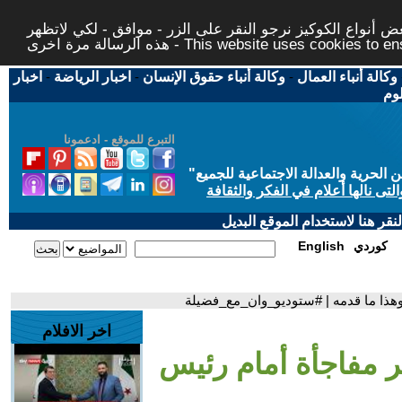
 أنواع الكوكيز نرجو النقر على الزر - موافق - لكي لاتظهر
This website uses cookies to ensure you ge
وكالة أنباء العمال
-
وكالة أنباء حقوق الإنسان
-
اخبار الرياضة
-
اخبار
لوم
التبرع للموقع - ادعمونا
حرية والعدالة الاجتماعية للجميع
"
تى نالها أعلام في الفكر والثقافة
قر هنا لاستخدام الموقع البديل
كوردي
English
 وهذا ما قدمه | #ستوديو_وان_مع_فضيلة
اخر الافلام
ر مفاجأة أمام رئيس