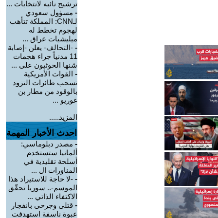
ترشيح نائبه لانتخابات ...
-
مسؤول سعودي
لـCNN: المملكة تتأهب
لهجوم تخطط له
ميليشيات عراق ...
-
-التحالف- يعلن -إصابة
11 مدنياً جراء هجمات
شنها الحوثيون على ...
-
القوات الأمريكية
تسحب طائرات التزود
بالوقود من مطار بن
غوريو ...
المزيد.....
احدث الأخبار المهمة
-
مصدر دبلوماسي:
ألمانيا ستستخدم
أسلحة تقليدية في
المناورات ال ...
-
-لا حاجة للاستيراد هذا
الموسم-.. سوريا تحقّق
الاكتفاء الذاتي ...
-
قتلى وجرحى بانفجار
عبوة ناسفة استهدفت