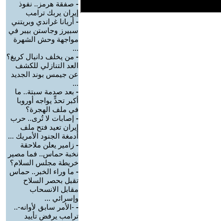
-
صفقة هرمز.. نفوذ
إيران يربك ترامب
-
أريانا غراندي وبريتني
سبيرز وجاستن بيبر في
مواجهة وحش الشهرة
...
-
من يخلف دانيال كريغ؟
العد التنازلي للكشف
عن جيمس بوند الجديد
...
-
بعد صدمة سبتة.. ما
أكبر تحدٍّ يواجه أوروبا
في ملف الهجرة؟
-
إصابات لا تُرى.. حرب
إيران تعيد فتح ملف
أدمغة الجنود الأمريك ...
-
زامير يعلن ملاحقة
نخبة حماس.. فما مصير
خريطة مجلس السلام؟
-
ما وراء الخبر.. حماس
تقبل بحصر السلاح
مقابل الانسحاب
وإسرائي ...
-
-الأمر سابق لأوانه-..
ترامب يرفض تأييد