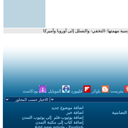
 مهمتها -التخفي- والتسلل إلى أوروبا وأميركا
بنترست
بلوكر
فليبورد
الموبايل
بودكاست
اضافة موضوع جديد
التضامنية
اضافة خبر
إضافة يوتيوب-فلم إلى يوتيوب التمدن
إضافة كتاب إلى مكتبة التمدن
Add new article - English