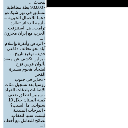
يتحدث ...
-
90.000 بطة مطاطية
تتسابق في نهر شيكاغو
دعما للأعمال الخيرية ...
-
أزمة الذخائر تطارد
ترامب.. هل استنزفت
الحرب مع إيران مخزون
ا ...
-
الرياض وأنقرة وإسلام
آباد نحو تحالف دفاعي
جديد.. توقيع تاريخ ...
-
برلين تكشف عن مقعد
بألوان قوس قزح
لضحايا هجوم مسيرة
الفخر
-
تحذير في جنوب
روسيا بعد تسجيل مئات
الإصابات بلدغات القراد
-
سيبيريا تطلق ضعف
كمية الميثان خلال 10
سنوات.. ما السبب؟
-
الدرجات المتدنية
ليست سببا للعقاب..
نصائح للتعامل مع أخطاء
ا ...