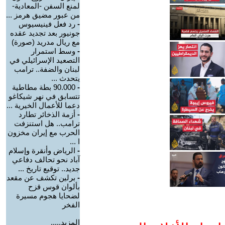
لمنع السفن -المعادية-
من عبور مضيق هرمز ...
-
رد فعل فينيسيوس
جونيور بعد تجديد عقده
مع ريال مدريد (صورة)
-
وسط استمرار
التصعيد الإسرائيلي في
لبنان والضفة.. ترامب
يتحدث ...
-
90.000 بطة مطاطية
تتسابق في نهر شيكاغو
دعما للأعمال الخيرية ...
-
أزمة الذخائر تطارد
ترامب.. هل استنزفت
الحرب مع إيران مخزون
ا ...
-
الرياض وأنقرة وإسلام
آباد نحو تحالف دفاعي
جديد.. توقيع تاريخ ...
-
برلين تكشف عن مقعد
بألوان قوس قزح
لضحايا هجوم مسيرة
الفخر
المزيد.....