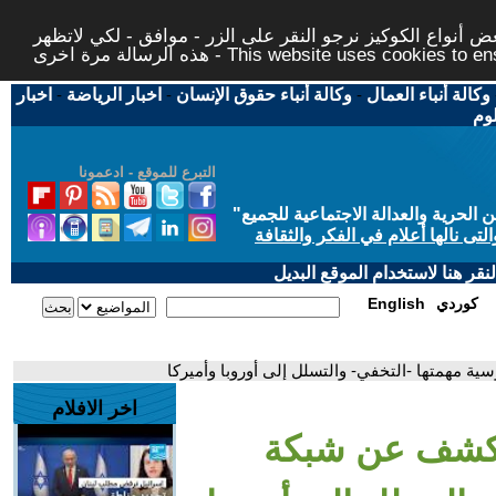
 أنواع الكوكيز نرجو النقر على الزر - موافق - لكي لاتظهر
This website uses cookies to ensure you ge
وكالة أنباء العمال
-
وكالة أنباء حقوق الإنسان
-
اخبار الرياضة
-
اخبار
لوم
التبرع للموقع - ادعمونا
حرية والعدالة الاجتماعية للجميع
"
تى نالها أعلام في الفكر والثقافة
قر هنا لاستخدام الموقع البديل
كوردي
English
 مهمتها -التخفي- والتسلل إلى أوروبا وأميركا
اخر الافلام
 تكشف عن شبكة