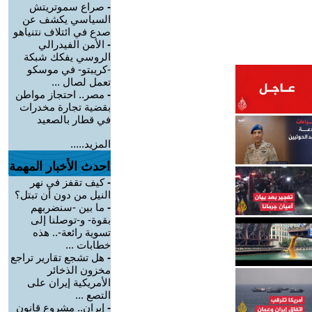
-
صراع سموتريتش
السياسي يكشف عن
صدع في ائتلاف نتنياهو
-
الأمن الفيدرالي
الروسي يفكك شبكة
-كريبتو- في موسكو
تعمل لصال ...
-
مصر.. احتجاز مواطن
بقضية تجارة مخدرات
في قطار بالصعيد
المزيد.....
احدث الأخبار المهمة
-
كيف تقفز في نهر
النيل من دون أن تبتل؟
-
ما بين -سنضربهم
بقوة- و-توصلنا إلى
تسوية رائعة-.. هذه
خطابات ...
-
هل تشجع تقارير تراجع
مخزون الذخائر
الأمريكية إيران على
التصع ...
-
إيران.. مشروع قانون