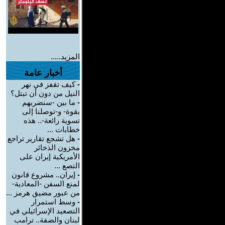
المزيد.....
أخبار عامة
-
كيف تقفز في نهر
النيل من دون أن تبتل؟
-
ما بين -سنضربهم
بقوة- و-توصلنا إلى
تسوية رائعة-.. هذه
خطابات ...
-
هل تشجع تقارير تراجع
مخزون الذخائر
الأمريكية إيران على
التصع ...
-
إيران.. مشروع قانون
لمنع السفن -المعادية-
من عبور مضيق هرمز ...
-
وسط استمرار
التصعيد الإسرائيلي في
لبنان والضفة.. ترامب