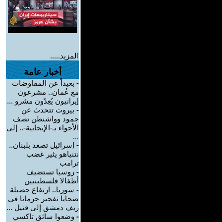
المزيد.....
أخبار عامة
-
بعيداً عن المفاوضات
مع عُمان.. مشرعون
إيرانيون يُعِدّون مشرو ...
-
بيروت تتحدث عن
جمود وواشنطن تصف
الأجواء بـ-الإيجابية-.. إلى
...
-
إسرائيل تصعد بلبنان..
نتنياهو يثير غضب
ترامب
-
روسيا تستضيف
أطفالا فلسطينيين
-
سوريا.. ارتفاع حصيلة
ضحايا تفجير جرمانا في
ريف دمشق إلى قتيل ...
-
وضعوا سائق تاكسي