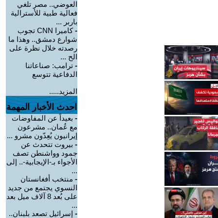
العوضي.. مصر تلغي
فعالية طبية للأسترالية
باربر ...
-
كاميرا CNN تجوب
شوارع دمشق.. وهذا ما
رصدته خلال نظرة على
الح ...
-
ترامب: صناعاتنا
الدفاعية تتوسع
المزيد.....
احدث الأخبار المهمة
-
بعيداً عن المفاوضات
مع عُمان.. مشرعون
إيرانيون يُعِدّون مشرو ...
-
بيروت تتحدث عن
جمود وواشنطن تصف
الأجواء بـ-الإيجابية-.. إلى
...
-
منتخب أفغانستان
النسوي يجتمع من جديد
على بُعد 8 آلاف ميل بعد
...
-
إسرائيل تصعد بلبنان..