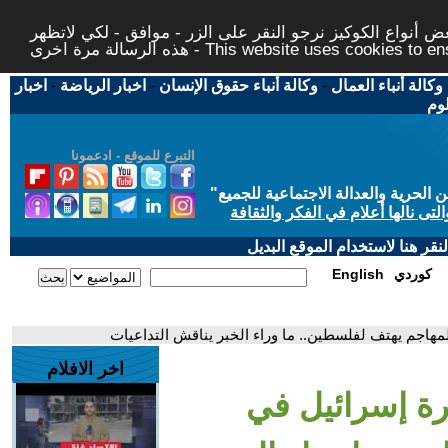
 أنواع الكوكيز نرجو النقر على الزر - موافق - لكي لاتظهر
This website uses cookies to ensure you ge
وكالة أنباء العمال
-
وكالة أنباء حقوق الإنسان
-
اخبار الرياضة
-
اخبار
لوم
التبرع للموقع - ادعمونا
حرية والعدالة الاجتماعية للجميع
"
تى نالها أعلام في الفكر والثقافة
قر هنا لاستخدام الموقع البديل
كوردي
English
اجم يهتف لفلسطين.. ما وراء الخبر يناقش التداعيات
اخر الافلام
ة إسرائيل في