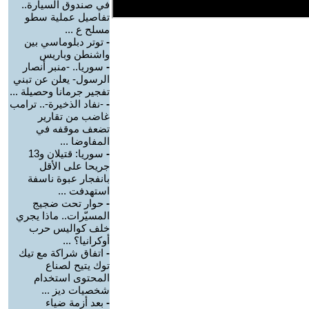
في صندوق السيارة..
تفاصيل عملية سطو
مسلح ع ...
-
توتر دبلوماسي بين
واشنطن وباريس
-
سوريا.. -منبر أنصار
الرسول- يعلن عن تبني
تفجير جرمانا وحصيلة ...
-
-نفاد الذخيرة-.. ترامب
غاضب من تقارير
تضعف موقفه في
المفاوضا ...
-
سوريا: قتيلان و13
جريحا على الأقل
بانفجار عبوة ناسفة
استهدفت ...
-
حوار تحت ضجيج
المسيّرات.. ماذا يجري
خلف كواليس حرب
أوكرانيا؟ ...
-
اتفاق شراكة مع تيك
توك يتيح لصناع
المحتوى استخدام
شخصيات ديز ...
-
بعد أزمة ضياء