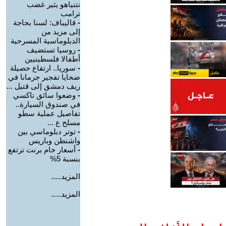
نتنياهو يثير غضب
ترامب
-
قاليباف: لسنا بحاجة
إلى مزيد من
الدبلوماسية المسرحية
-
روسيا تستضيف
أطفالا فلسطينيين
-
سوريا.. ارتفاع حصيلة
ضحايا تفجير جرمانا في
ريف دمشق إلى قتيل ...
-
وضعوا سائق تاكسي
في صندوق السيارة..
تفاصيل عملية سطو
مسلح ع ...
-
توتر دبلوماسي بين
واشنطن وباريس
-
أسعار خام برنت ترتفع
بنسبة 5%
المزيد.....
المزيد.....