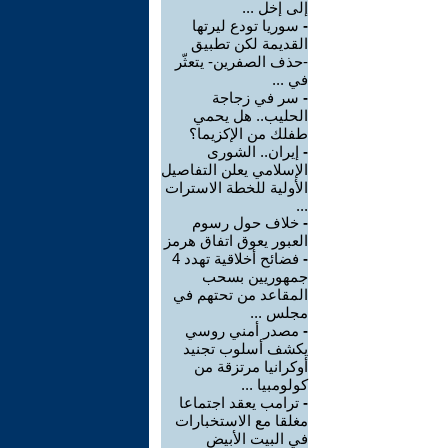
إلى إخل ...
-
سوريا تودع ليرتها
القديمة لكن تطبيق
-حذف الصفرين- يتعثّر
في ...
-
سر في زجاجة
الحليب.. هل يحمي
طفلك من الإكزيما؟
-
إيران.. الشورى
الإسلامي يعلن التفاصيل
الأولية للخطة الاسترات
...
-
خلاف حول رسوم
العبور يعوق اتفاق هرمز
-
فضائح أخلاقية تهدد 4
جمهوريين بسحب
المقاعد من تحتهم في
مجلس ...
-
مصدر أمني روسي
يكشف أسلوب تجنيد
أوكرانيا مرتزقة من
كولومبيا ...
-
ترامب يعقد اجتماعا
مغلقا مع الاستخبارات
في البيت الأبيض