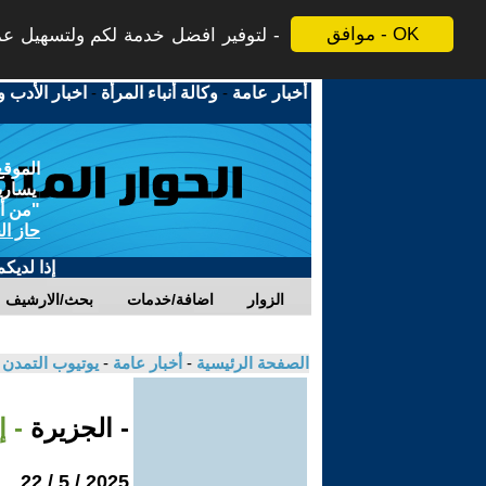
موافق - OK
لتوفير افضل خدمة لكم ولتسهيل عملي
أخبار عامة
-
وكالة أنباء المرأة
-
اخبار الأدب و
الموقع
يسارية
"من أج
حاز ال
إذا لديك
الزوار
اضافة/خدمات
بحث/الارشيف
الصفحة الرئيسية
-
أخبار عامة
-
يوتيوب التمدن
- الجزيرة
- 
2025 / 5 / 22