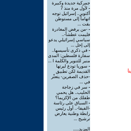
جمركية جديدة وكبيرة
-
لأول مرة منذ 7
أكتوبر.. إسرائيل توجه
اتهاماً إلى مستوطن
بقت ...
-
-من يرفض المغادرة
فليمت عطشاً-..
سياسي إسرائيلي يدعو
إلى إخل ...
-
في ذكرى تأسيسها..
سفارة فلسطين: المدى
منبر للتنوير والكلمة ا ...
-
سوريا تودع ليرتها
ا
القديمة لكن تطبيق
-حذف الصفرين- يتعثّر
في ...
-
سر في زجاجة
الحليب.. هل يحمي
طفلك من الإكزيما؟
-
السباق على رئاسة
-الفيفا-.. أول رئيس
رابطة وطنية يعارض
ترشيح ...
المزيد.....