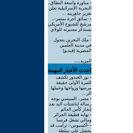
-
مناورة واسعة النطاق..
البحرية الإسرائيلية تعلن
تعزيز جاهزيته ...
-
-سائق أجرة بمصر-..
مرشح للشيوخ الأمريكي
يستذكر مسيرته للولاي
...
-
ملك البحرين يتجول
في مدينة العلمين
المصرية (فيديو)
المزيد.....
احدث الأخبار المهمة
-
نور الغندور تكشف
للمرة الأولى حقيقة
مرضها وزواجها وعملها
الر ...
-
مصر.. السيسي يوجه
رسالة لناشئات اليد بعد
إنجاز كأس العالم
-
نهاية قطيعة الجزائر
ومالي تشغل فرنسا
-
-أكسيوس-: ترامب قد
يحصل على سلطة