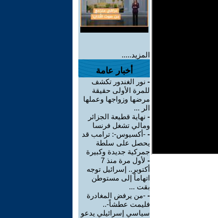
المزيد.....
أخبار عامة
-
نور الغندور تكشف
للمرة الأولى حقيقة
مرضها وزواجها وعملها
الر ...
-
نهاية قطيعة الجزائر
ومالي تشغل فرنسا
-
-أكسيوس-: ترامب قد
يحصل على سلطة
جمركية جديدة وكبيرة
-
لأول مرة منذ 7
أكتوبر.. إسرائيل توجه
اتهاماً إلى مستوطن
بقت ...
-
-من يرفض المغادرة
فليمت عطشاً-..
سياسي إسرائيلي يدعو