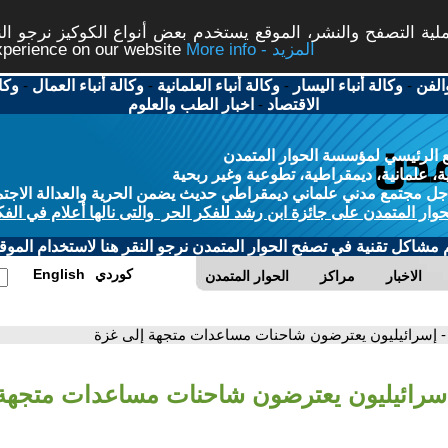
ة التصفح والنشر، الموقع يستخدم بعض أنواع الكوكيز نرجو النق
More info - المزيد
experience on our website
الفن
-
وكالة أنباء اليسار
-
وكالة أنباء العلمانية
-
وكالة أنباء العمال
-
وكا
الاقتصاد
-
اخبار الطب والعلوم
 الرئيسي لمؤسسة الحوار المتمدن
، علمانية، ديمقراطية، تطوعية وغير ربحية
ل مجتمع مدني علماني ديمقراطي حديث يضمن الحرية والعدالة الاجتم
حوار المتمدن على جائزة ابن رشد للفكر الحر والتى نالها أعلام في الفك
م مشاكل تقنية في تصفح الحوار المتمدن نرجو النقر هنا لاستخدام الموقع
كوردي
English
الاخبار
مراكز
الحوار المتمدن
- إسرائيليون يعترضون شاحنات مساعدات متجهة إلى غزة
إسرائيليون يعترضون شاحنات مساعدات متجهة