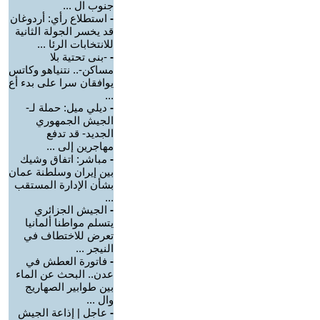
جنوب ال ...
-
استطلاع رأي: أردوغان
قد يخسر الجولة الثانية
للانتخابات الرئا ...
-
-بنى تحتية بلا
مساكن-.. نتنياهو وكاتس
يوافقان سرا على بدء أع
...
-
ديلي ميل: حملة لـ-
الجيش الجمهوري
الجديد- قد تدفع
مهاجرين إلى ...
-
مباشر: اتفاق وشيك
بين إيران وسلطنة عمان
بشأن الإدارة المستقب
...
-
الجيش الجزائري
يتسلم مواطنا ألمانيا
تعرض للاختطاف في
النيجر ...
-
فاتورة العطش في
عدن.. البحث عن الماء
بين طوابير الصهاريج
وال ...
-
عاجل | إذاعة الجيش