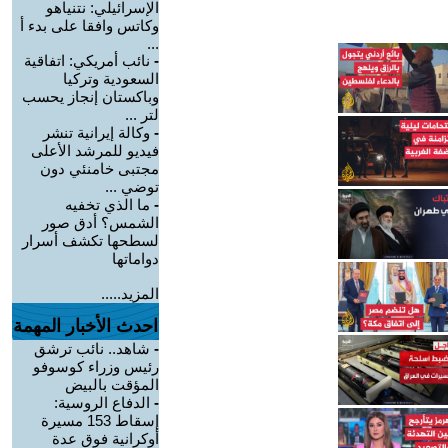
الإسرائيلي: نتنياهو
وكاتس وافقا على بدء أ
...
-
نائب أمريكي: اتفاقية
السعودية وتركيا
وباكستان إنجاز يحسب
لتر ...
-
وكالة إيرانية تنشر
فيديو للمرشد الأعلى
مجتبى خامنئي دون
توضي ...
-
ما الذي تخفيه
الشمس؟ أدق صور
لسطحها تكشف أسرار
دواماتها
المزيد.....
احدث الأخبار المهمة
-
شاهد.. نائب ترشق
رئيس وزراء كوسوفو
المؤقت بالبيض
-
الدفاع الروسية:
إسقاط 153 مسيرة
أوكرانية فوق عدة