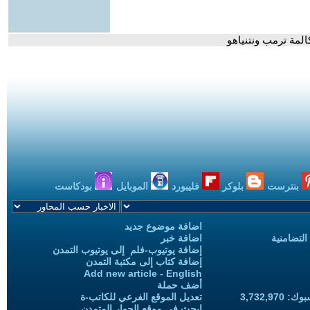
المة ترمب ونتنياهو
بنترست
بلوكر
فليبورد
الموبايل
بودكاست
اضافة موضوع جديد
التضامنية
اضافة خبر
إضافة يوتيوب-فلم إلى يوتيوب التمدن
إضافة كتاب إلى مكتبة التمدن
Add new article - English
أضف حملة
3,732,97
تعديل الموقع الفرعي للكاتب-ة
ابحث في موقع الحوار المتمدن