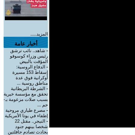
المزيد.....
أخبار عامة
-
شاهد.. نائب ترشق
رئيس وزراء كوسوفو
المؤقت بالبيض
-
الدفاع الروسية:
إسقاط 153 مسيرة
أوكرانية فوق عدة
مناطق روسية ...
-
الشرطة البريطانية
تحقق مع مؤسسة خيرية
بسبب صلات مزعومة بـ-
حم ...
-
مصرع طياري مروحية
إطفاء في يوتا الأمريكية
-
النيجر.. مقتل 22
شخصا بينهم جنود
بحادث تصادم حافلتين