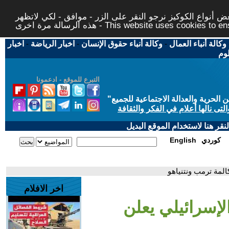
 أنواع الكوكيز نرجو النقر على الزر - موافق - لكي لاتظهر
This website uses cookies to ensure you ge
وكالة أنباء العمال
-
وكالة أنباء حقوق الإنسان
-
اخبار الرياضة
-
اخبار
لوم
التبرع للموقع - ادعمونا
حرية والعدالة الاجتماعية للجميع
"
تى نالها أعلام في الفكر والثقافة
قر هنا لاستخدام الموقع البديل
كوردي
English
المة ترمب ونتنياهو
اخر الافلام
لإسرائيلي يعلن