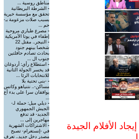
مناطق روسية ...
-
الشرطة البريطانية
تحقق مع مؤسسة خيرية
بسبب صلات مزعومة بـ-
حم ...
-
مصرع طياري مروحية
إطفاء في يوتا الأمريكية
-
النيجر.. مقتل 22
شخصا بينهم جنود
بحادث تصادم حافلتين
جنوب ال ...
-
استطلاع رأي: أردوغان
قد يخسر الجولة الثانية
للانتخابات الرئا ...
-
-بنى تحتية بلا
مساكن-.. نتنياهو وكاتس
يوافقان سرا على بدء أع
...
-
ديلي ميل: حملة لـ-
الجيش الجمهوري
الجديد- قد تدفع
مهاجرين إلى ...
جاد الأفلام الجيدة
-
الاشتراكات الشهرية
في -إنستغرام- تصبح
ا
مصدر دخل جديد.. تعرف