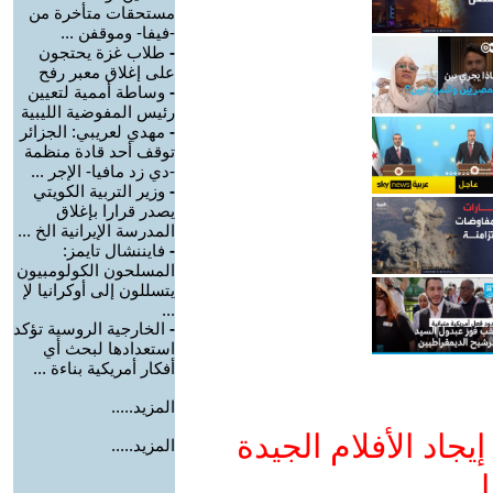
مستحقات متأخرة من
-فيفا- وموقفن ...
-
طلاب غزة يحتجون
على إغلاق معبر رفح
-
وساطة أممية لتعيين
رئيس المفوضية الليبية
-
مهدي لعريبي: الجزائر
توقف أحد قادة منظمة
-دي زد مافيا- الإجر ...
-
وزير التربية الكويتي
يصدر قرارا بإغلاق
المدرسة الإيرانية الخ ...
-
فايننشال تايمز:
المسلحون الكولومبيون
يتسللون إلى أوكرانيا لإ
...
-
الخارجية الروسية تؤكد
استعدادها لبحث أي
أفكار أمريكية بناءة ...
المزيد.....
جاد الأفلام الجيدة
المزيد.....
ا