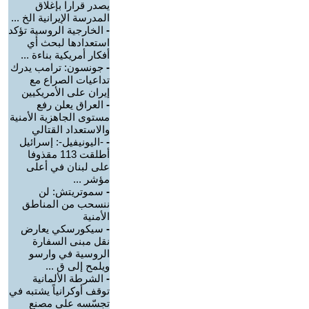
يصدر قرارا بإغلاق
المدرسة الإيرانية الخ ...
-
الخارجية الروسية تؤكد
استعدادها لبحث أي
أفكار أمريكية بناءة ...
-
جونسون: ترامب يدرك
تداعيات الصراع مع
إيران على الأمريكيين
-
العراق يعلن رفع
مستوى الجاهزية الأمنية
والاستعداد القتالي
-
-اليونيفيل-: إسرائيل
أطلقت 113 مقذوفا
على لبنان في أعلى
مؤشر ...
-
سموتريتش: لن
ننسحب من المناطق
الأمنية
-
سيكورسكي يعارض
نقل مبنى السفارة
الروسية في وارسو
ويلمح إلى ق ...
-
الشرطة الألمانية
توقف أوكرانياً يشتبه في
تجسّسه على مصنع