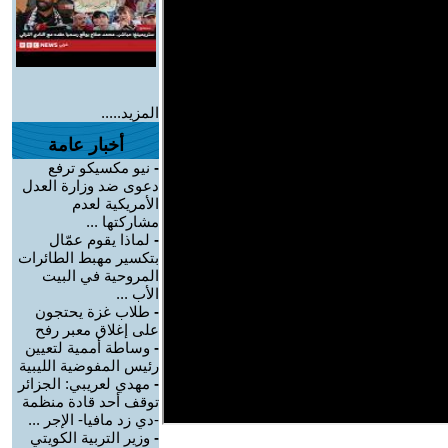
المزيد.....
أخبار عامة
-
نيو مكسيكو ترفع
دعوى ضد وزارة العدل
الأمريكية لعدم
مشاركتها ...
-
لماذا يقوم عمّال
بتكسير مهبط الطائرات
المروحية في البيت
الأب ...
-
طلاب غزة يحتجون
على إغلاق معبر رفح
-
وساطة أممية لتعيين
رئيس المفوضية الليبية
-
مهدي لعريبي: الجزائر
توقف أحد قادة منظمة
-دي زد مافيا- الإجر ...
-
وزير التربية الكويتي