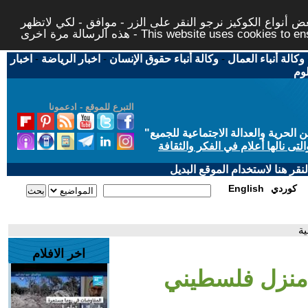
 أنواع الكوكيز نرجو النقر على الزر - موافق - لكي لاتظهر
This website uses cookies to ensure you ge
وكالة أنباء العمال
-
وكالة أنباء حقوق الإنسان
-
اخبار الرياضة
-
اخبار
لوم
التبرع للموقع - ادعمونا
حرية والعدالة الاجتماعية للجميع
"
تى نالها أعلام في الفكر والثقافة
قر هنا لاستخدام الموقع البديل
كوردي
English
ية
اخر الافلام
 منزل فلسطيني