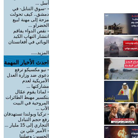
أسل ...
-
-سوق التنابل- في
دمشق.. كيف تحولت
مزحة إلى مهنة لبيع
الخضراو ...
-
نقص الدواء يفاقم
انتشار التهاب الكبد
الوبائي في أفغانستان
المزيد.....
احدث الأخبار المهمة
-
نيو مكسيكو ترفع
دعوى ضد وزارة العدل
الأمريكية لعدم
مشاركتها ...
-
لماذا يقوم عمّال
بتكسير مهبط الطائرات
المروحية في البيت
الأب ...
-
تركيا وبولندا تستهدفان
رفع حجم التبادل
التجاري إلى 15 مليار ...
-
الأمير علي بن
الحسين: وصلتنا