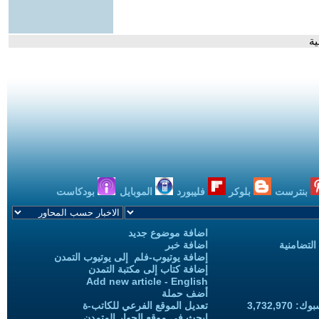
ية
بنترست
بلوكر
فليبورد
الموبايل
بودكاست
اضافة موضوع جديد
التضامنية
اضافة خبر
إضافة يوتيوب-فلم إلى يوتيوب التمدن
إضافة كتاب إلى مكتبة التمدن
Add new article - English
أضف حملة
3,732,97
تعديل الموقع الفرعي للكاتب-ة
ابحث في موقع الحوار المتمدن