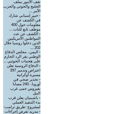
تقف الأمور بملف
الخليج والحوثي والحرب
الأمر ...
-
خبير إسباني شارك
في الكشف عن
معلومات حول 400
موظف تابع للنات ...
-
الكشف عن عدد
المواطنين الأمريكيين
الذين دخلوا روسيا خلال
202 ...
-
اليمن.. مجلس الدفاع
الوطني يقر الرد الحازم
على هجمات الحوثيي ...
-
الدفاع الروسية تعلن
اعتراض وتدمير 397
مسيرة أوكرانية
-
تحذير صحي في
أوروبا.. 240 مصابا
بفيروس حمى غرب
النيل
-
باشينيان يعلن قرب
بدء التنفيذ العملي
لمشروع -طريق ترامب-
-
مدريد تفرض إجراءات