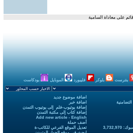
ائم على معاداة السامية
بنترست
بلوكر
فليبورد
الموبايل
بودكاست
اضافة موضوع جديد
التضامنية
اضافة خبر
إضافة يوتيوب-فلم إلى يوتيوب التمدن
إضافة كتاب إلى مكتبة التمدن
Add new article - English
أضف حملة
3,732,97
تعديل الموقع الفرعي للكاتب-ة
ابحث في موقع الحوار المتمدن