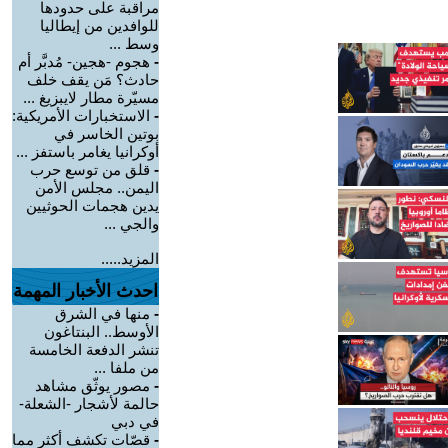
مراقبة على حدودها
للوافدين من إيطاليا
وسط ...
-
هجوم -هجين- مُدبَّر أم
حادث؟ مَن يقف خلف
مسيّرة مطار لايبزيغ ...
-
الاستخبارات الأمريكية:
بوتين الخاسر في
أوكرانيا يغامر باستفز ...
-
قلق من توسع حرب
اليمن.. مجلس الأمن
يدين هجمات الحوثيين
والجي ...
المزيد.....
احدث الأخبار المهمة
-
منها في الشرق
الأوسط.. البنتاغون
تنشر الدفعة الخامسة
من ملفا ...
-
مصور يوثّق مشاهد
حالمة لأشجار -الشعلة-
في دبي
-
قصّات تكشف أكثر مما