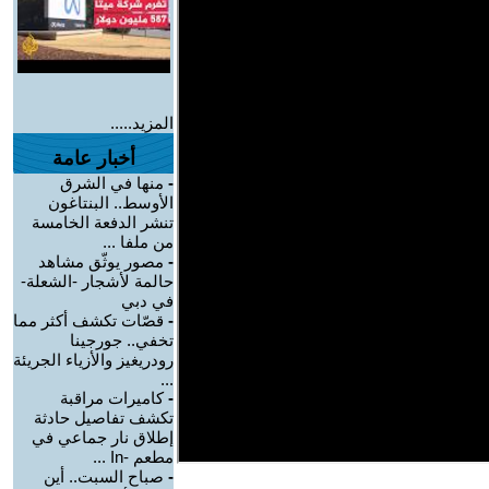
المزيد.....
أخبار عامة
-
منها في الشرق
الأوسط.. البنتاغون
تنشر الدفعة الخامسة
من ملفا ...
-
مصور يوثّق مشاهد
حالمة لأشجار -الشعلة-
في دبي
-
قصّات تكشف أكثر مما
تخفي.. جورجينا
رودريغيز والأزياء الجريئة
...
-
كاميرات مراقبة
تكشف تفاصيل حادثة
إطلاق نار جماعي في
مطعم -In ...
-
صباح السبت.. أين