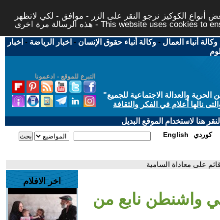
 أنواع الكوكيز نرجو النقر على الزر - موافق - لكي لاتظهر
This website uses cookies to ensure you ge
وكالة أنباء العمال
-
وكالة أنباء حقوق الإنسان
-
اخبار الرياضة
-
اخبار
لوم
التبرع للموقع - ادعمونا
حرية والعدالة الاجتماعية للجميع
"
تى نالها أعلام في الفكر والثقافة
قر هنا لاستخدام الموقع البديل
كوردي
English
ائم على معاداة السامية
اخر الافلام
في واشنطن نابع من