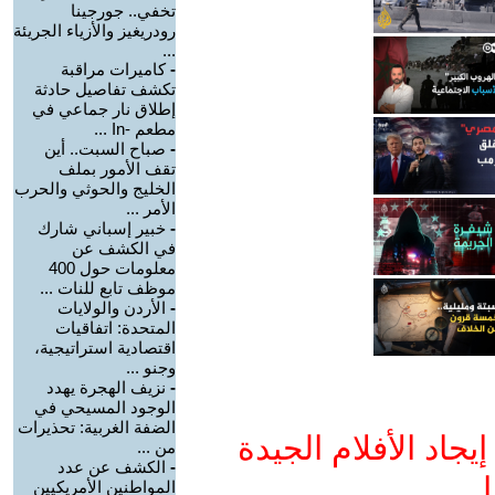
تخفي.. جورجينا
رودريغيز والأزياء الجريئة
...
-
كاميرات مراقبة
تكشف تفاصيل حادثة
إطلاق نار جماعي في
مطعم -In ...
-
صباح السبت.. أين
تقف الأمور بملف
الخليج والحوثي والحرب
الأمر ...
-
خبير إسباني شارك
في الكشف عن
معلومات حول 400
موظف تابع للنات ...
-
الأردن والولايات
المتحدة: اتفاقيات
اقتصادية استراتيجية،
وجنو ...
-
نزيف الهجرة يهدد
الوجود المسيحي في
الضفة الغربية: تحذيرات
جاد الأفلام الجيدة
من ...
-
الكشف عن عدد
ا
المواطنين الأمريكيين