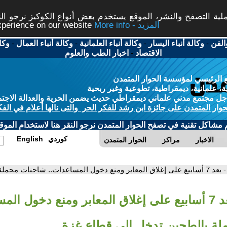
ة التصفح والنشر، الموقع يستخدم بعض أنواع الكوكيز نرجو النق
More info - المزيد
experience on our website
الفن
-
وكالة أنباء اليسار
-
وكالة أنباء العلمانية
-
وكالة أنباء العمال
-
وكا
الاقتصاد
-
اخبار الطب والعلوم
 الرئيسي لمؤسسة الحوار المتمدن
، علمانية، ديمقراطية، تطوعية وغير ربحية
ل مجتمع مدني علماني ديمقراطي حديث يضمن الحرية والعدالة الاجتم
حوار المتمدن على جائزة ابن رشد للفكر الحر والتى نالها أعلام في الفك
م مشاكل تقنية في تصفح الحوار المتمدن نرجو النقر هنا لاستخدام الموقع
كوردي
English
الاخبار
مراكز
الحوار المتمدن
- بعد 7 أسابيع على إغلاق المعابر ومنع دخول المساعدات.. شاحنات محملة بالطحين تدخل إلى قطاع غزة
- بعد 7 أسابيع على إغلاق المعابر ومنع دخول ال
ة بالطحين تدخل إلى قطاع غزة