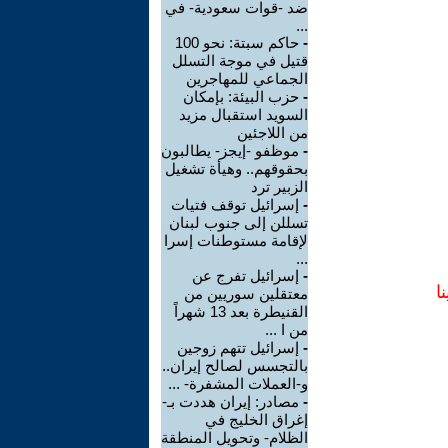
ضد -قوات سعودية- في
...
-
حاكم سبتة: نحو 100
قتيل في موجة التسلل
الجماعي للمهاجرين
-
حزب البيئة: بإمكان
السويد استقبال مزيد
من اللاجئين
-
موظفو -إيجز- يطالبون
بحقوقهم.. وهيأة تشغيل
الزبير ترد
-
إسرائيل توقف فتيات
تسللن إلى جنوب لبنان
لإقامة مستوطنات إسرا
...
-
إسرائيل تفرج عن
ا
معتقلين سوريين من
القنيطرة بعد 13 شهراً
من ا ...
-
إسرائيل تتهم زوجين
بالتجسس لصالح إيران..
و-العملات المشفرة- ...
-
مصادر: إيران هددت بـ-
إغراق الخليج في
الظلام- وتحويل المنطقة