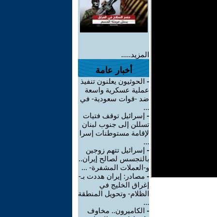
المزيد.....
أخبار عامة
-
الحوثيون يعلنون تنفيذ
عملية عسكرية واسعة
ضد -قوات سعودية- في
...
-
إسرائيل توقف فتيات
تسللن إلى جنوب لبنان
لإقامة مستوطنات إسرا
...
-
إسرائيل تتهم زوجين
بالتجسس لصالح إيران..
و-العملات المشفرة- ...
-
مصادر: إيران هددت بـ-
إغراق الخليج في
الظلام- وتحويل المنطقة
...
-
الكاميرون.. مخاوف