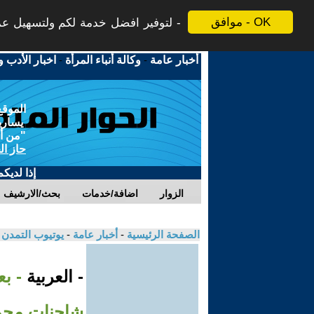
موافق - OK
لتوفير افضل خدمة لكم ولتسهيل عملي
أخبار عامة
-
وكالة أنباء المرأة
-
اخبار الأدب و
الموقع
يسارية
"من أج
حاز ال
إذا لديك
الزوار
اضافة/خدمات
بحث/الارشيف
الصفحة الرئيسية
-
أخبار عامة
-
يوتيوب التمدن
- العربية
شاحنات محمل