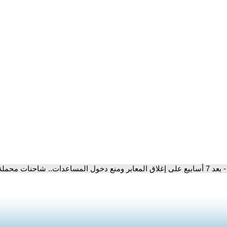
- بعد 7 أسابيع على إغلاق المعابر ومنع دخول المساعدات.. شاحنات محملة بالطحين تدخل إلى قطاع غزة