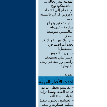
المدينة ينذر بحالة ...
-
ماتفيينكو: نهج
الانضمام إلى الاتحاد
الأوروبي كارثي بالنسبة
ل ...
-
الهند تختبر بنجاح
صاروخ -أغني-4-
الباليستي متوسط
المدى
-
ترتيبك بين إخوتك قد
يحدد أمراضك في
المستقبل!
-
سوريا.. الجيش
الإسرائيلي يستهدف
أراضي زراعية في ريف
القنيطرة ...
المزيد.....
احدث الأخبار المهمة
-
إنفانتينو يحظى بدعم
قيادة الفيفا وسط تزايد
دعوات استقالته
-
الحوثيون يعلنون تنفيذ
عملية عسكرية واسعة