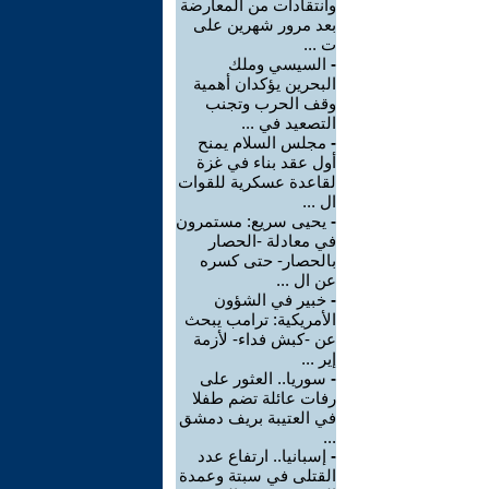
وانتقادات من المعارضة
بعد مرور شهرين على
ت ...
-
السيسي وملك
البحرين يؤكدان أهمية
وقف الحرب وتجنب
التصعيد في ...
-
مجلس السلام يمنح
أول عقد بناء في غزة
لقاعدة عسكرية للقوات
ال ...
-
يحيى سريع: مستمرون
في معادلة -الحصار
بالحصار- حتى كسره
عن ال ...
-
خبير في الشؤون
الأمريكية: ترامب يبحث
عن -كبش فداء- لأزمة
إير ...
-
سوريا.. العثور على
رفات عائلة تضم طفلا
في العتيبة بريف دمشق
...
-
إسبانيا.. ارتفاع عدد
القتلى في سبتة وعمدة