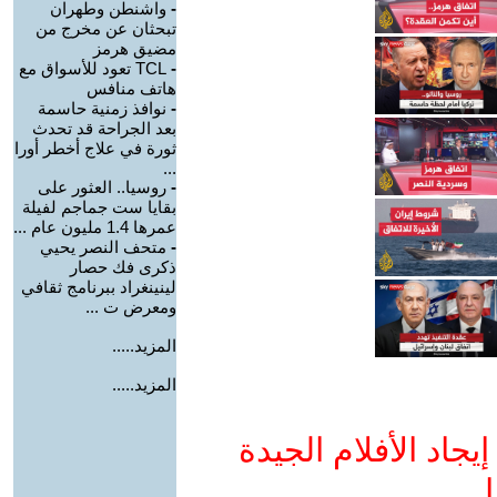
-
واشنطن وطهران
تبحثان عن مخرج من
مضيق هرمز
-
TCL تعود للأسواق مع
هاتف منافس
-
نوافذ زمنية حاسمة
بعد الجراحة قد تحدث
ثورة في علاج أخطر أورا
...
-
روسيا.. العثور على
بقايا ست جماجم لفيلة
عمرها 1.4 مليون عام ...
-
متحف النصر يحيي
ذكرى فك حصار
لينينغراد ببرنامج ثقافي
ومعرض ت ...
المزيد.....
المزيد.....
جاد الأفلام الجيدة
ا