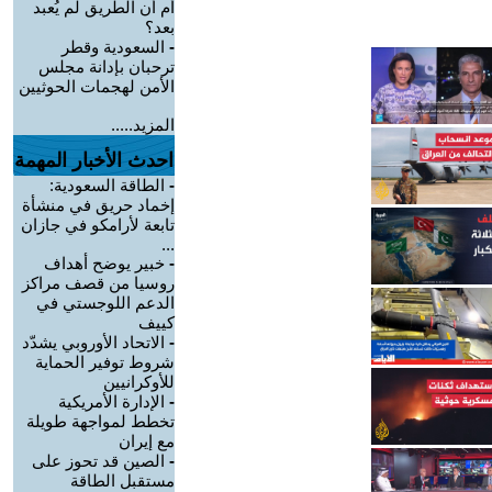
أم أن الطريق لم يُعبد
بعد؟
-
السعودية وقطر
ترحبان بإدانة مجلس
الأمن لهجمات الحوثيين
المزيد.....
احدث الأخبار المهمة
-
الطاقة السعودية:
إخماد حريق في منشأة
تابعة لأرامكو في جازان
...
-
خبير يوضح أهداف
روسيا من قصف مراكز
الدعم اللوجستي في
كييف
-
الاتحاد الأوروبي يشدّد
شروط توفير الحماية
للأوكرانيين
-
الإدارة الأمريكية
تخطط لمواجهة طويلة
مع إيران
-
الصين قد تحوز على
مستقبل الطاقة