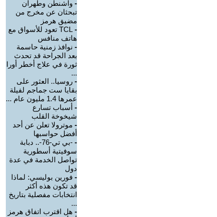
-
واشنطن وطهران
تبحثان عن مخرج من
مضيق هرمز
-
TCL تعود للأسواق مع
هاتف منافس
-
نوافذ زمنية حاسمة
بعد الجراحة قد تحدث
ثورة في علاج أخطر أورا
...
-
روسيا.. العثور على
بقايا ست جماجم لفيلة
عمرها 1.4 مليون عام ...
-
أسباب تسارع
شيخوخة القلب
-
موترولا تعلن عن أحد
أفضل حواسبها
-
-بي تي-76-.. دبابة
سوفيتية أسطورية
تواصل الخدمة في عدة
دول
-
فورين بوليسي: لماذا
قد تكون هذه أكثر
انتخابات مفصلية بتاريخ
...
-
هل اقترب اتفاق هرمز