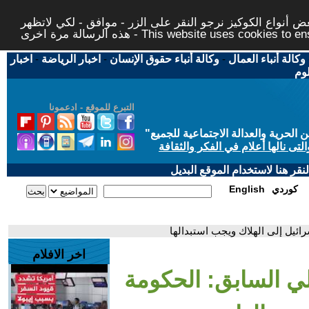
 أنواع الكوكيز نرجو النقر على الزر - موافق - لكي لاتظهر
This website uses cookies to ensure you ge
وكالة أنباء العمال
-
وكالة أنباء حقوق الإنسان
-
اخبار الرياضة
-
اخبار
لوم
التبرع للموقع - ادعمونا
حرية والعدالة الاجتماعية للجميع
"
تى نالها أعلام في الفكر والثقافة
قر هنا لاستخدام الموقع البديل
كوردي
English
رائيل إلى الهلاك ويجب استبدالها
اخر الافلام
يلي السابق: الحكومة