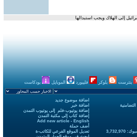
رائيل إلى الهلاك ويجب استبدالها
بنترست
بلوكر
فليبورد
الموبايل
بودكاست
اضافة موضوع جديد
التضامنية
اضافة خبر
إضافة يوتيوب-فلم إلى يوتيوب التمدن
إضافة كتاب إلى مكتبة التمدن
Add new article - English
أضف حملة
3,732,97
تعديل الموقع الفرعي للكاتب-ة
ابحث في موقع الحوار المتمدن