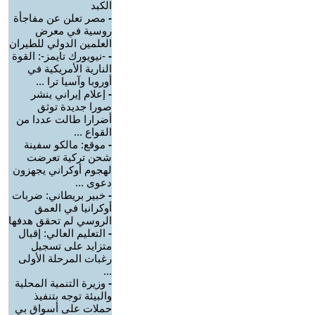
الكبد
-
مصر تعلن عن مفاجأة
روسية في معرض
العلمين الدولي للطيران
-
-نيويورك تايمز-: القوة
النارية الأمريكية في
أوروبا وآسيا ترا ...
-
إعلام إيراني ينشر
صورا جديدة توثق
أضرارا طالت عددا من
القواع ...
-
موقع: مالكو سفينة
شحن تركية تعرضت
لهجوم أوكراني يجهزون
دعوى ...
-
خبير بريطاني: ضربات
أوكرانيا في العمق
الروسي لم تحقق هدفها
-
التعليم العالي: إقبال
متزايد على تسجيل
رغبات المرحلة الأولى
...
-
وزيرة التنمية المحلية
والبيئة توجه بتنفيذ
حملات على أسواق بي