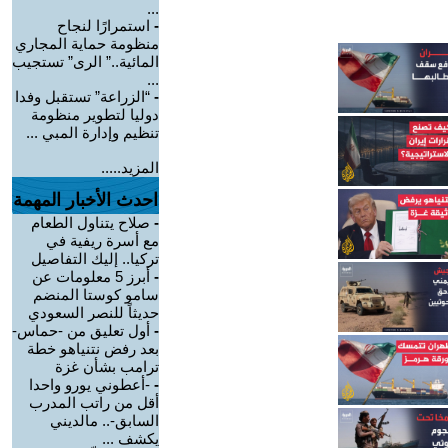
...
-
استمرارًا لنجاح
منظومة حماية المجاري
المائية..” الرى” تستجيب
...
-
“الزراعة” تستقبل وفدا
دوليا لتطوير منظومة
تنظيم وإدارة المبي ...
المزيد.....
احدث الأخبار المهمة
-
صلاح يتناول الطعام
مع أسرة ريفية في
تركيا.. إليك التفاصيل
-
أبرز 5 معلومات عن
سامو كوستا المنضم
حديثاً للنصر السعودي
-
أول تعليق من -حماس-
بعد رفض نتنياهو خطة
ترامب بشأن غزة
-
-أعطوني يورو واحدا
أقل من راتب المدرب
السابق-.. مالديني
يكشف ...