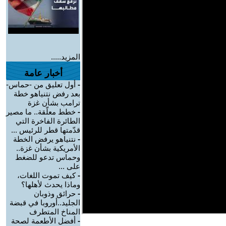
المزيد.....
أخبار عامة
-
أول تعليق من -حماس-
بعد رفض نتنياهو خطة
ترامب بشأن غزة
-
خطط معلّقة.. ما مصير
الطائرة الفاخرة التي
قدّمتها قطر للرئيس ...
-
نتنياهو يرفض الخطة
الأمريكية بشأن غزة..
وحماس تدعو للضغط
على ...
-
كيف تموت اللغات،
وماذا يحدث لأهلها؟
-
حرائق وذوبان
الجليد..أوروبا في قبضة
المناخ المتطرف
-
أفضل الأطعمة لصحة