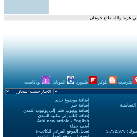
 في غزة: والله طلع جوعان
بنترست
بلوكر
فليبورد
الموبايل
بودكاست
اضافة موضوع جديد
التضامنية
اضافة خبر
إضافة يوتيوب-فلم إلى يوتيوب التمدن
إضافة كتاب إلى مكتبة التمدن
Add new article - English
أضف حملة
3,732,97
تعديل الموقع الفرعي للكاتب-ة
ابحث في موقع الحوار المتمدن