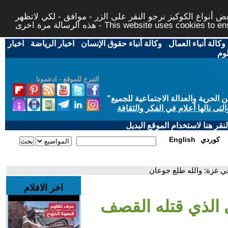
 أنواع الكوكيز نرجو النقر على الزر - موافق - لكي لاتظهر
This website uses cookies to ensure you ge
وكالة أنباء العمال
-
وكالة أنباء حقوق الإنسان
-
اخبار الرياضة
-
اخبار
لوم
التبرع للموقع - ادعمونا
حرية والعدالة الاجتماعية للجميع
"
تى نالها أعلام في الفكر والثقافة
قر هنا لاستخدام الموقع البديل
كوردي
English
 في غزة: والله طلع جوعان
اخر الافلام
تى الذي قتله القصف