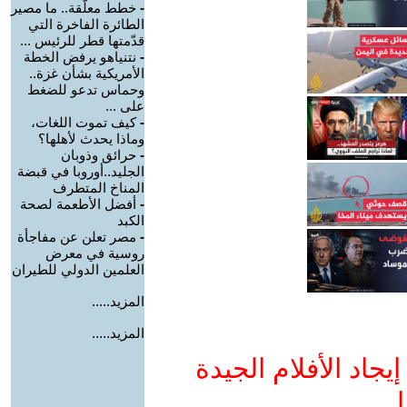
-
خطط معلّقة.. ما مصير
الطائرة الفاخرة التي
قدّمتها قطر للرئيس ...
-
نتنياهو يرفض الخطة
الأمريكية بشأن غزة..
وحماس تدعو للضغط
على ...
-
كيف تموت اللغات،
وماذا يحدث لأهلها؟
-
حرائق وذوبان
الجليد..أوروبا في قبضة
المناخ المتطرف
-
أفضل الأطعمة لصحة
الكبد
-
مصر تعلن عن مفاجأة
روسية في معرض
العلمين الدولي للطيران
المزيد.....
المزيد.....
جاد الأفلام الجيدة
ا