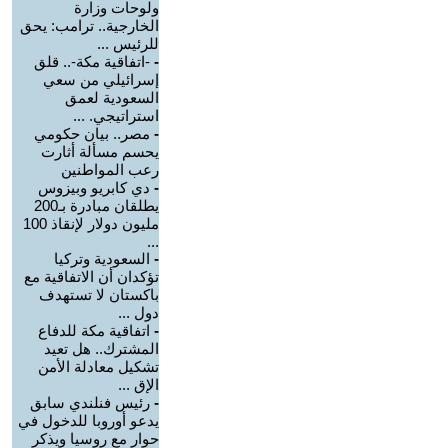
ولوحات وزارة
الخارجية.. ترامب: يحق
للرئيس ...
-
-اتفاقية مكة-.. قلق
إسرائيلي من سعي
السعودية لعمق
استراتيجي. ...
-
مصر.. بيان حكومي
يحسم مسألة أثارت
رعب المواطنين
-
دي كابريو وبيزوس
يطلقان مبادرة بـ200
مليون دولار لإنقاذ 100
...
-
السعودية وتركيا
تؤكدان أن الاتفاقية مع
باكستان لا تستهدف
دول ...
-
اتفاقية مكة للدفاع
المشترك.. هل تعيد
تشكيل معادلة الأمن
الإق ...
-
رئيس فنلندي سابق
يدعو أوروبا للدخول في
حوار مع روسيا ويذكر