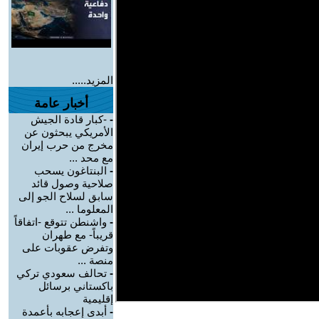
المزيد.....
أخبار عامة
-
-كبار قادة الجيش
الأمريكي يبحثون عن
مخرج من حرب إيران
مع محد ...
-
البنتاغون يسحب
صلاحية وصول قائد
سابق لسلاح الجو إلى
المعلوما ...
-
واشنطن تتوقع -اتفاقاً
قريباً- مع طهران
وتفرض عقوبات على
منصة ...
-
تحالف سعودي تركي
باكستاني برسائل
إقليمية
-
أبدى إعجابه بأعمدة