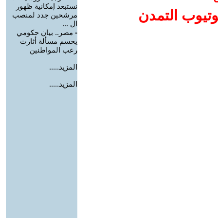
نستبعد إمكانية ظهور
وتيوب التمدن
مرشحين جدد لمنصب
ال ...
-
مصر.. بيان حكومي
يحسم مسألة أثارت
رعب المواطنين
المزيد.....
المزيد.....