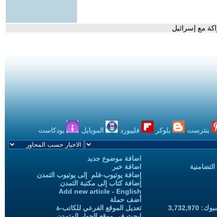
اكة مع إسرائيل
بنترست
بلوكر
فليبورد
الموبايل
بودكاست
اضافة موضوع جديد
التضامنية
اضافة خبر
إضافة يوتيوب-فلم إلى يوتيوب التمدن
إضافة كتاب إلى مكتبة التمدن
Add new article - English
أضف حملة
3,732,97
تعديل الموقع الفرعي للكاتب-ة
ابحث في موقع الحوار المتمدن