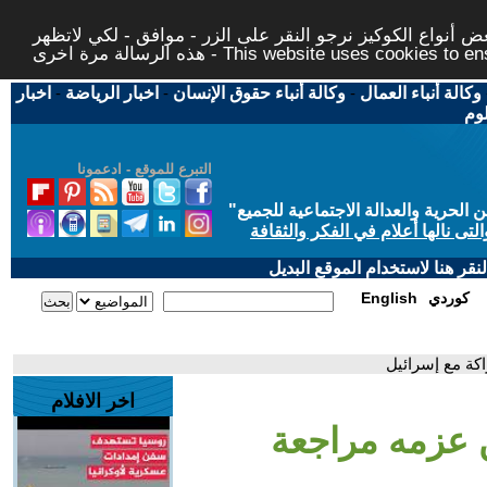
 أنواع الكوكيز نرجو النقر على الزر - موافق - لكي لاتظهر
This website uses cookies to ensure you ge
وكالة أنباء العمال
-
وكالة أنباء حقوق الإنسان
-
اخبار الرياضة
-
اخبار
لوم
التبرع للموقع - ادعمونا
حرية والعدالة الاجتماعية للجميع
"
تى نالها أعلام في الفكر والثقافة
قر هنا لاستخدام الموقع البديل
كوردي
English
اكة مع إسرائيل
اخر الافلام
لن عزمه مراجعة