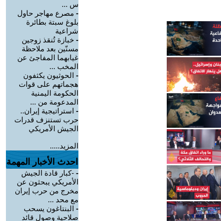
س ...
-
مصرع مهاجر حاول
بلوغ سبتة بطائرة
شراعية
-
خبازة تُنقذ زوجين
مسنّين بعد ملاحظة
غيابهما المفاجئ عن
المخب ...
-
الحوثيون يكثفون
هجماتهم على قوات
الحكومة اليمنية
المدعومة من ...
-
استراتيجية إيران..
حرب تستنزف قدرات
الجيش الأمريكي
المزيد.....
احدث الأخبار المهمة
-
-كبار قادة الجيش
الأمريكي يبحثون عن
مخرج من حرب إيران
مع محد ...
-
البنتاغون يسحب
صلاحية وصول قائد