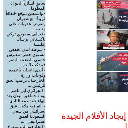
سابق لسلاح الجو إلى
المعلوما ...
-
واشنطن تتوقع -اتفاقاً
قريباً- مع طهران
وتفرض عقوبات على
منصة ...
-
تحالف سعودي تركي
باكستاني برسائل
إقليمية
-
شرطة لندن تخفض
مستوى خطر -مفترس
جنسي- لضعف البصر
فيرتكب 3 جر ...
-
أبدى إعجابه بأعمدة
ولوحات وزارة
الخارجية.. ترامب: يحق
للرئيس ...
-
الجزائري ابن ناصر
يودع جماهير ميلان بعد
إنهاء عقده مع النادي ...
-
-اتفاقية مكة-.. قلق
إسرائيلي من سعي
جاد الأفلام الجيدة
السعودية لعمق
استراتيجي. ...
ا
-
الخارجية الروسية: لا