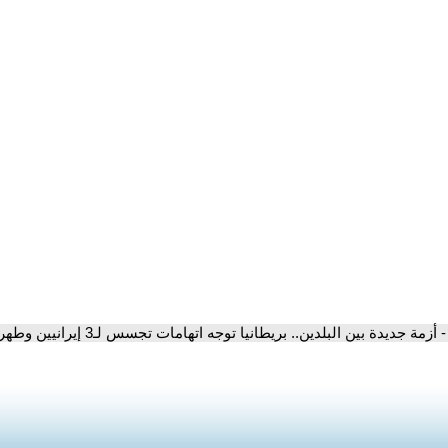
- أزمة جديدة بين البلدين.. بريطانيا توجه اتهامات تجسس لـ3 إيرانيين وطهران تصفها بـ-الكاذبة والمسيسة-