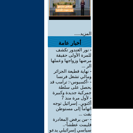
المزيد.....
أخبار عامة
-
نور الغندور تكشف
للمرة الأولى حقيقة
مرضها وزواجها وعملها
الر ...
-
نهاية قطيعة الجزائر
ومالي تشغل فرنسا
-
-أكسيوس-: ترامب قد
يحصل على سلطة
جمركية جديدة وكبيرة
-
لأول مرة منذ 7
أكتوبر.. إسرائيل توجه
اتهاماً إلى مستوطن
بقت ...
-
-من يرفض المغادرة
فليمت عطشاً-..
سياسي إسرائيلي يدعو