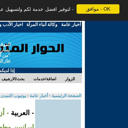
موافق - OK
لتوفير افضل خدمة لكم ولتسهيل عملي
أخبار عامة
-
وكالة أنباء المرأة
-
اخبار الأدب و
الموقع
يسارية
"من أج
حاز ال
إذا لديك
الزوار
اضافة/خدمات
بحث/الارشيف
الصفحة الرئيسية
-
أخبار عامة
-
يوتيوب التمدن
- العربية
إيرانيين وطه