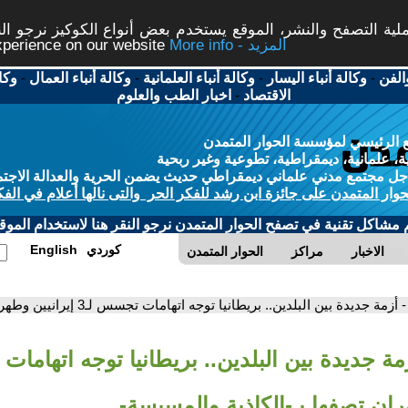
ة التصفح والنشر، الموقع يستخدم بعض أنواع الكوكيز نرجو النق
More info - المزيد
experience on our website
الفن
-
وكالة أنباء اليسار
-
وكالة أنباء العلمانية
-
وكالة أنباء العمال
-
وكا
الاقتصاد
-
اخبار الطب والعلوم
 الرئيسي لمؤسسة الحوار المتمدن
، علمانية، ديمقراطية، تطوعية وغير ربحية
ل مجتمع مدني علماني ديمقراطي حديث يضمن الحرية والعدالة الاجتم
حوار المتمدن على جائزة ابن رشد للفكر الحر والتى نالها أعلام في الفك
م مشاكل تقنية في تصفح الحوار المتمدن نرجو النقر هنا لاستخدام الموقع
كوردي
English
الاخبار
مراكز
الحوار المتمدن
- أزمة جديدة بين البلدين.. بريطانيا توجه اتهامات تجسس لـ3 إيرانيين وطهران تصفها بـ-الكاذبة والمسيسة-
ران تصفها بـ-الكاذبة والمسيسة-