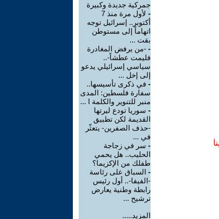
جمركية جديدة وكبيرة
-
لأول مرة منذ 7
أكتوبر.. إسرائيل توجه
اتهاماً إلى مستوطن
بقت ...
-
-من يرفض المغادرة
فليمت عطشاً-..
سياسي إسرائيلي يدعو
إلى إخل ...
-
في ذكرى تأسيسها..
سفارة فلسطين: المدى
منبر للتنوير والكلمة ا ...
-
سوريا تودع ليرتها
القديمة لكن تطبيق
-حذف الصفرين- يتعثّر
في ...
ا
-
سر في زجاجة
الحليب.. هل يحمي
طفلك من الإكزيما؟
-
السباق على رئاسة
-الفيفا-.. أول رئيس
رابطة وطنية يعارض
ترشيح ...
المزيد.....