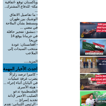
وباكستان توقع -اتفاقية
مكة- للدفاع المشترك..
...
-
ما تفاصيل الاتفاق
الوشيك بين طهران
ومسقط بشأن الملاحة
في مضي ...
-
دمشق: تفجير حافلة
في جرمانا يوقع 14
جريحا
-
أفغانستان: عودة
منتخب السيدات إلى
الملاعب
المزيد.....
احدث الأخبار المهمة
-
كاميرا ترصد زلزالًا
يضرب غرفة عمليات
في اليابان أثناء إجراء ...
-
هيئة الأسرى
الفلسطينية تدعو
الصليب الأحمر لإدانة
تجديد إسرائ ...
-
الرئيس اللبناني: تقدم