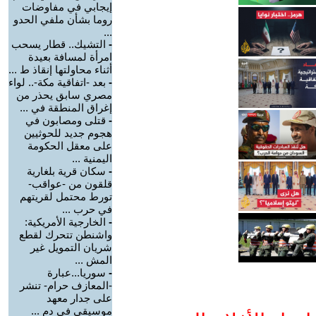
إيجابي في مفاوضات
روما بشأن ملفي الحدو
...
-
التشيك.. قطار يسحب
امرأة لمسافة بعيدة
أثناء محاولتها إنقاذ ط ...
-
بعد -اتفاقية مكة-.. لواء
مصري سابق يحذر من
إغراق المنطقة في ...
-
قتلى ومصابون في
هجوم جديد للحوثيين
على معقل الحكومة
اليمنية ...
-
سكان قرية بلغارية
قلقون من -عواقب-
تورط محتمل لقريتهم
في حرب ...
-
الخارجية الأمريكية:
واشنطن تتحرك لقطع
شريان التمويل غير
المش ...
-
سوريا...عبارة
-المعازف حرام- تنشر
على جدار معهد
موسيقي في دم ...