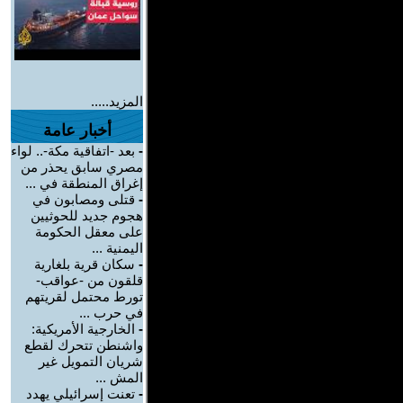
المزيد.....
أخبار عامة
-
بعد -اتفاقية مكة-.. لواء
مصري سابق يحذر من
إغراق المنطقة في ...
-
قتلى ومصابون في
هجوم جديد للحوثيين
على معقل الحكومة
اليمنية ...
-
سكان قرية بلغارية
قلقون من -عواقب-
تورط محتمل لقريتهم
في حرب ...
-
الخارجية الأمريكية:
واشنطن تتحرك لقطع
شريان التمويل غير
المش ...
-
تعنت إسرائيلي يهدد