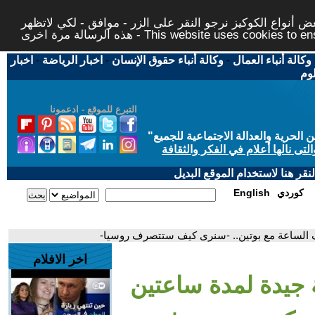
 أنواع الكوكيز نرجو النقر على الزر - موافق - لكي لاتظهر
This website uses cookies to ensure you ge
وكالة أنباء العمال
-
وكالة أنباء حقوق الإنسان
-
اخبار الرياضة
-
اخبار
لوم
التبرع للموقع - ادعمونا
حرية والعدالة الاجتماعية للجميع
"
تى نالها أعلام في الفكر والثقافة
قر هنا لاستخدام الموقع البديل
كوردي
English
 الساعة مع بوتين.. -سنرى كيف ستتصرف روسيا-
اخر الافلام
 جيدة لمدة ساعتين