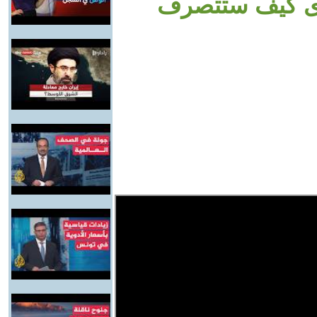
رى كيف ستتصرف