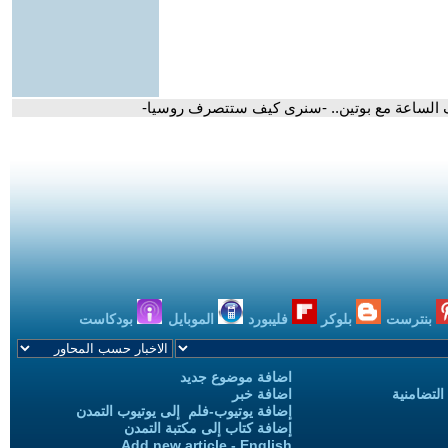
 الساعة مع بوتين.. -سنرى كيف ستتصرف روسيا-
بنترست
بلوكر
فليبورد
الموبايل
بودكاست
اضافة موضوع جديد
التضامنية
اضافة خبر
إضافة يوتيوب-فلم إلى يوتيوب التمدن
إضافة كتاب إلى مكتبة التمدن
Add new article - English