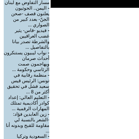
مسار التفاوض مع لبنان
-
اليمن.. الحوثيون
يعلنون قصف -صحن
الجنّ- بعدد كبير من
الصواري ...
-
فيديو -قاس- يثير
غضب العراقيين
والشرطة تصدر بيانا
بالتفاصيل ...
-
نواب ليبيون يستنكرون
أحداث صرمان
ويهاجمون صمت
الرئاسي وحكومة ...
-
منظمة رقابية في
تونس: الرئيس قيس
سعيد فشل في تحقيق
أكثر من 8 ...
-
التعليم العالي: إعداد
كوادر أكاديمية تمتلك
المهارات الرقمية ...
-
زين العابدين فؤاد:
-الشعر بالنسبة لي
مقاومة للقبح وبدونه أنا
...
-
السعودية وتركيا