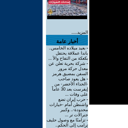
المزيد.....
أخبار عامة
-
بعيد ميلاده الخامس..
باندا عملاقة يحتفل
بكعكة من التفاح والأ ...
-
شركة بحرية تعلن عن
معدل حركة مرور
السفن بمضيق هرمز
-
هل يعود صاحب
-الحذاء الأخضر- من
إيفرست بعد 30 عاماً
على وفات ...
-
حرب إيران تضع
واشنطن أمام -خيارات
محدودة-.. وكبير
جنرالات تر ...
-
تزامنًا مع وصول حليف
ترامب إلى الحكم..