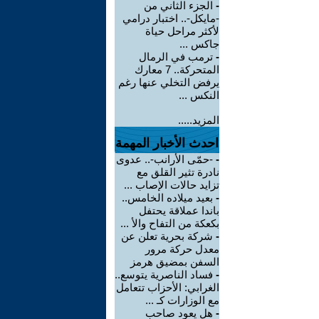
-
الجزء الثاني من
-مايكل-.. اختبار درامي
لأكثر مراحل حياة
جاكس ...
-
ترمب في الرمال
المتحركة.. 7 معارك
يرفض التخلي عنها رغم
النكس ...
المزيد.....
احدث الأخبار المهمة
-
-حمّى الأرانب-.. عدوى
نادرة تثير القلق مع
تزايد حالات الإصاب ...
-
بعيد ميلاده الخامس..
باندا عملاقة يحتفل
بكعكة من التفاح والأ ...
-
شركة بحرية تعلن عن
معدل حركة مرور
السفن بمضيق هرمز
-
فساد الناصرية يتوسع..
الغرابي: الأحزاب تتعامل
مع الوزارات كـ ...
-
هل يعود صاحب