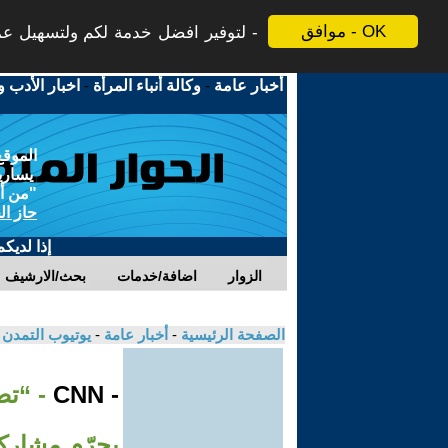
موافق - OK
لتوفير افضل خدمة لكم ولتسهيل عملي
أخبار عامة
-
وكالة أنباء المرأة
-
اخبار الأدب و
الموقع
يسارية
"من أج
حاز ال
إذا لديك
الزوار
اضافة/خدمات
بحث/الارشيف
الصفحة الرئيسية
-
أخبار عامة
-
يوتيوب التمدن
- CNN
يجرّم مشاركة