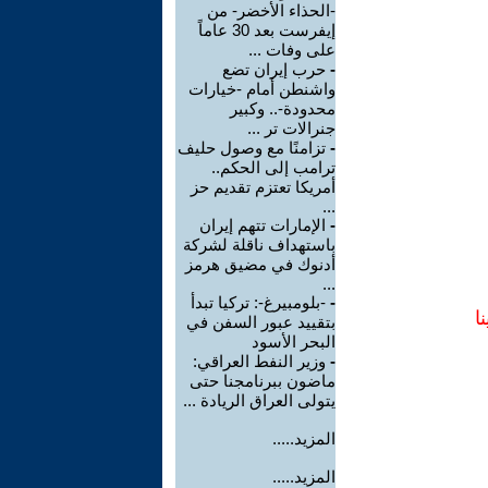
-الحذاء الأخضر- من
إيفرست بعد 30 عاماً
على وفات ...
-
حرب إيران تضع
واشنطن أمام -خيارات
محدودة-.. وكبير
جنرالات تر ...
-
تزامنًا مع وصول حليف
ترامب إلى الحكم..
أمريكا تعتزم تقديم حز
...
-
الإمارات تتهم إيران
باستهداف ناقلة لشركة
أدنوك في مضيق هرمز
...
-
-بلومبيرغ-: تركيا تبدأ
ا
بتقييد عبور السفن في
البحر الأسود
-
وزير النفط العراقي:
ماضون ببرنامجنا حتى
يتولى العراق الريادة ...
المزيد.....
المزيد.....