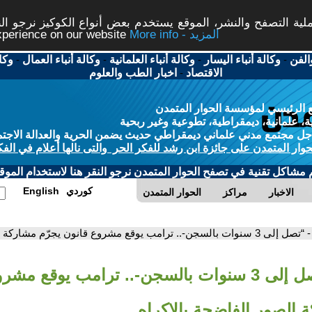
ة التصفح والنشر، الموقع يستخدم بعض أنواع الكوكيز نرجو النق
More info - المزيد
experience on our website
الفن
-
وكالة أنباء اليسار
-
وكالة أنباء العلمانية
-
وكالة أنباء العمال
-
وكا
الاقتصاد
-
اخبار الطب والعلوم
 الرئيسي لمؤسسة الحوار المتمدن
، علمانية، ديمقراطية، تطوعية وغير ربحية
ل مجتمع مدني علماني ديمقراطي حديث يضمن الحرية والعدالة الاجتم
حوار المتمدن على جائزة ابن رشد للفكر الحر والتى نالها أعلام في الفك
م مشاكل تقنية في تصفح الحوار المتمدن نرجو النقر هنا لاستخدام الموقع
كوردي
English
الاخبار
مراكز
الحوار المتمدن
- “تصل إلى 3 سنوات بالسجن-.. ترامب يوقع مشروع قانون يجرّم مشاركة الصور الفاضحة بالإكراه
- “تصل إلى 3 سنوات بالسجن-.. ترامب يوقع مش
 الصور الفاضحة بالإكراه