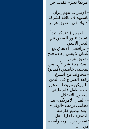
أمريكا تعتزم تقديم حز
...
-
الإمارات تتهم إيران
باستهداف ناقلة لشركة
أدنوك في مضيق هرمز
...
-
-بلومبيرغ-: تركيا تبدأ
بتقييد عبور السفن في
البحر الأسود
-
عراقجي: الاتفاق مع
عُمان لا يعني إعادة فتح
مضيق هرمز
-
مشاهد تنشر لأول مرة
لمجتبى خامنئي (فيديو)
-
مخاوف من اتساع
رقعة الصراع في اليمن
-
لم يكن مريضا.. تدهور
صحة طفل فلسطيني
بسجون الاحتلال
-
-العدل الأمريكي- بيد
محامي ترمب -الوفي-
-
بعد توسع خارطة
التصعيد داخليا.. هل
تنفجر حرب برية واسعة
في ا ...