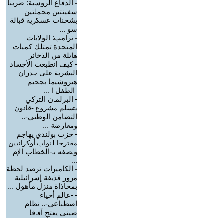
-
الدفاع الروسية: ضربنا
سفينتين محملتين
بشحنات عسكرية قبالة
سو ...
-
ترامب: الولايات
المتحدة تمتلك كميات
هائلة من الذخائر
-
كيف انطبعت الأجساد
البشرية على جدران
هيروشيما بجحيم
-الطفل ا ...
-
البرلمان التركي
يتسلم مشروع -قانون
التضامن الوطني-..
ومعارضة ...
-
حزب بولندي يهاجم
مقترحا لنواب أوكرانيين
ويصفه بـ-الخطاب الإم
...
-
الكاميرات ترصد لحظة
مرور قذيفة إسرائيلية
بمحاذاة منزل مأهول ...
-
-عالم أحياء
اصطناعي-.. نظام
صيني يفتح آفاقا