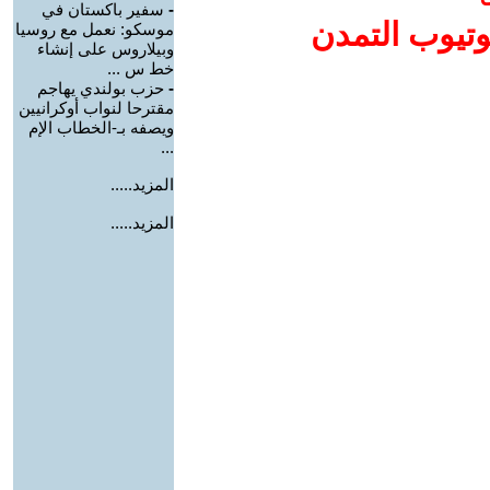
-
سفير باكستان في
وتيوب التمدن
موسكو: نعمل مع روسيا
وبيلاروس على إنشاء
خط س ...
-
حزب بولندي يهاجم
مقترحا لنواب أوكرانيين
ويصفه بـ-الخطاب الإم
...
المزيد.....
المزيد.....