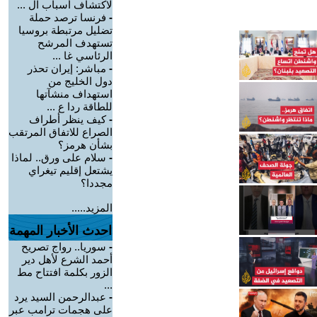
لاكتشاف أسباب ال ...
-
فرنسا ترصد حملة
تضليل مرتبطة بروسيا
تستهدف المرشح
الرئاسي غا ...
-
مباشر: إيران تحذر
دول الخليج من
استهداف منشآتها
للطاقة ردا ع ...
-
كيف ينظر أطراف
الصراع للاتفاق المرتقب
بشأن هرمز؟
-
سلام على ورق.. لماذا
يشتعل إقليم تيغراي
مجددا؟
المزيد.....
احدث الأخبار المهمة
-
سوريا.. رواج تصريح
أحمد الشرع لأهل دير
الزور بكلمة افتتاح مط
...
-
عبدالرحمن السيد يرد
على هجمات ترامب عبر