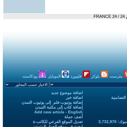
F
بنترست
بلوكر
فليبورد
الموبايل
بودكاست
اضافة موضوع جديد
التضامنية
اضافة خبر
إضافة يوتيوب-فلم إلى يوتيوب التمدن
إضافة كتاب إلى مكتبة التمدن
Add new article - English
أضف حملة
3,732,97
تعديل الموقع الفرعي للكاتب-ة
ابحث في موقع الحوار المتمدن