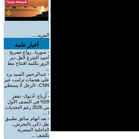
المزيد.....
أخبار عامة
-
سوريا.. رواج تصريح
أحمد الشرع لأهل دير
الزور بكلمة افتتاح مط
...
-
عبدالرحمن السيد يرد
على هجمات ترامب عبر
CNN: -الرجل لا يستطي
...
-
أرباح -أدنوك- تقفز
59% في النصف الأول
من 2026 رغم التحديات
ا ...
-
بعد اتهام سائق تطبيق
نقل ذكي بالتحرش..
الداخلية المصرية
تكشف ...