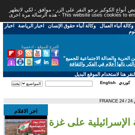
 أنواع الكوكيز نرجو النقر على الزر - موافق - لكي لاتظهر
This website uses cookies to ensure you ge
وكالة أنباء العمال
-
وكالة أنباء حقوق الإنسان
-
اخبار الرياضة
-
اخبار
لوم
التبرع للموقع - ادعمونا
حرية والعدالة الاجتماعية للجميع
"
تى نالها أعلام في الفكر والثقافة
قر هنا لاستخدام الموقع البديل
كوردي
English
F
اخر الافلام
ة الإسرائيلية على غزة