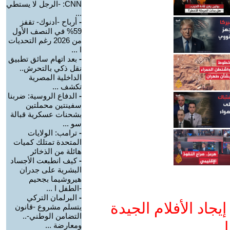
CNN: -الرجل لا يستطي
...
-
أرباح -أدنوك- تقفز
59% في النصف الأول
من 2026 رغم التحديات
ا ...
-
بعد اتهام سائق تطبيق
نقل ذكي بالتحرش..
الداخلية المصرية
تكشف ...
-
الدفاع الروسية: ضربنا
سفينتين محملتين
بشحنات عسكرية قبالة
سو ...
-
ترامب: الولايات
المتحدة تمتلك كميات
هائلة من الذخائر
-
كيف انطبعت الأجساد
البشرية على جدران
هيروشيما بجحيم
-الطفل ا ...
-
البرلمان التركي
جاد الأفلام الجيدة
يتسلم مشروع -قانون
التضامن الوطني-..
ا
ومعارضة ...