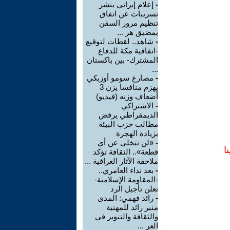
-
إعلام إيراني ينشر
تسريبات عن اتفاق
تنظيم مرور السفن
بمضيق هر ...
-
شاهد.. لقطات لتوقيع
-اتفاقية مكة للدفاع
المشترك- بين باكستان
...
-
مصارع سومو أوزبكي
يهزم منافسا يزن 3
أضعاف وزنه (فيديو)
-
الاشتراكي
الديمقراطي يرفض
مطالب حزب البيئة
بزيادة الهجرة
-
«لن نتخلى عن أي
ا
قطعة».. الثقافة تؤكد
ملاحقة الآثار العراقية ...
-
بعد نداء العامري..
-المقاومة الإسلامية-
تعلن تأجيل الرد
-
رائد فهمي: المدى
منبر رائد للمهنية
والثقافة والتنوير في
العر ...