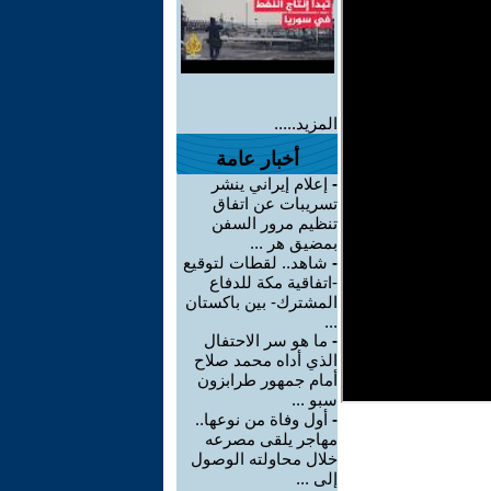
المزيد.....
أخبار عامة
-
إعلام إيراني ينشر
تسريبات عن اتفاق
تنظيم مرور السفن
بمضيق هر ...
-
شاهد.. لقطات لتوقيع
-اتفاقية مكة للدفاع
المشترك- بين باكستان
...
-
ما هو سر الاحتفال
الذي أداه محمد صلاح
أمام جمهور طرابزون
سبو ...
-
أول وفاة من نوعها..
مهاجر يلقى مصرعه
خلال محاولته الوصول
إلى ...