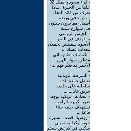
-
لواء سعودي يملك 32
عامًا من الخبرة.. ماذا
نعرف عن قائد التحا ...
-
مدريد في ورطة ..
أطفال مهاجرون يبيتون
في شوارع سبتة
-
الجيش الروسي
يستهدف في البحر
الأسود سفينتين تحملان
معدات عسك ...
-
اكتشاف نظام مائي
متطور بجوار الهرم
الأحمر قد يغيّر فهم بناء
...
-
الشرطة اليونانية
تعتقل عمدة بلدة
ساحلية على خلفية
حريق غابات ...
-
محكمة أمريكية توجه
ضربة كبيرة لترامب
تستهدف حلمه ببناء
قاعة ...
-
روسيا.. قصف مسيرة
جوية أوكرانية لمبنى
سكني في كيرتش يسفر