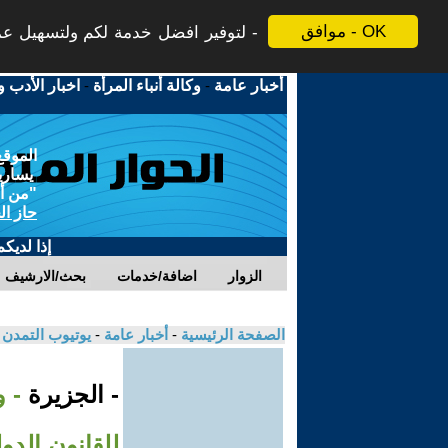
موافق - OK
لتوفير افضل خدمة لكم ولتسهيل عملي
أخبار عامة
-
وكالة أنباء المرأة
-
اخبار الأدب و
الموقع
يسارية
"من أج
حاز ال
إذا لديك
الزوار
اضافة/خدمات
بحث/الارشيف
الصفحة الرئيسية
-
أخبار عامة
-
يوتيوب التمدن
- الجزيرة
- 
للقانون الدو