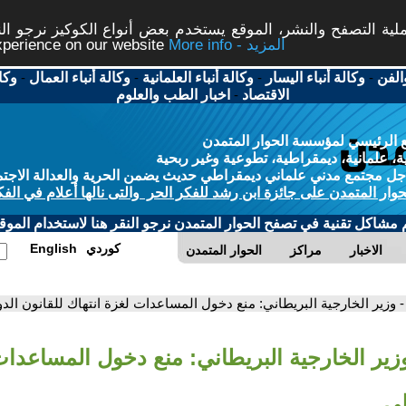
ة التصفح والنشر، الموقع يستخدم بعض أنواع الكوكيز نرجو النق
More info - المزيد
experience on our website
الفن
-
وكالة أنباء اليسار
-
وكالة أنباء العلمانية
-
وكالة أنباء العمال
-
وكا
الاقتصاد
-
اخبار الطب والعلوم
 الرئيسي لمؤسسة الحوار المتمدن
، علمانية، ديمقراطية، تطوعية وغير ربحية
ل مجتمع مدني علماني ديمقراطي حديث يضمن الحرية والعدالة الاجتم
حوار المتمدن على جائزة ابن رشد للفكر الحر والتى نالها أعلام في الفك
م مشاكل تقنية في تصفح الحوار المتمدن نرجو النقر هنا لاستخدام الموقع
كوردي
English
الاخبار
مراكز
الحوار المتمدن
- وزير الخارجية البريطاني: منع دخول المساعدات لغزة انتهاك للقانون الد
وزير الخارجية البريطاني: منع دخول المساعدات
لي