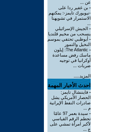
عن ...
-
بن غفير ردا على
-نيويورك تايمز-: يمكنهم
الاستمرار في تشويهنا
...
-
الجيش الإسرائيلي
ينسحب من مخيم قلنديا
-
أبوظبي تحتفي بموسم
النخيل والتمور
-
The Atlantic: إيلون
ماسك رفض مساعدة
أوكرانيا في توجيه
ضربات ...
المزيد.....
احدث الأخبار المهمة
-
فايننشال تايمز:
الحصار الأمريكي يشل
صادرات النفط الإيرانية
م ...
-
سيدة بعمر 97 عامًا
تحطم الرقم القياسي
لأكبر امرأة تمشي على
ج ...