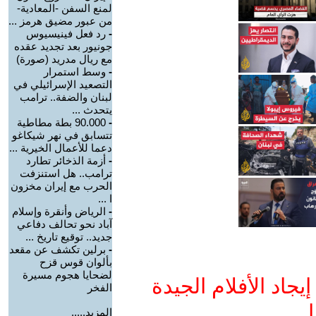
لمنع السفن -المعادية-
من عبور مضيق هرمز ...
-
رد فعل فينيسيوس
جونيور بعد تجديد عقده
مع ريال مدريد (صورة)
-
وسط استمرار
التصعيد الإسرائيلي في
لبنان والضفة.. ترامب
يتحدث ...
-
90.000 بطة مطاطية
تتسابق في نهر شيكاغو
دعما للأعمال الخيرية ...
-
أزمة الذخائر تطارد
ترامب.. هل استنزفت
الحرب مع إيران مخزون
ا ...
-
الرياض وأنقرة وإسلام
آباد نحو تحالف دفاعي
جديد.. توقيع تاريخ ...
-
برلين تكشف عن مقعد
بألوان قوس قزح
لضحايا هجوم مسيرة
جاد الأفلام الجيدة
الفخر
ا
المزيد.....