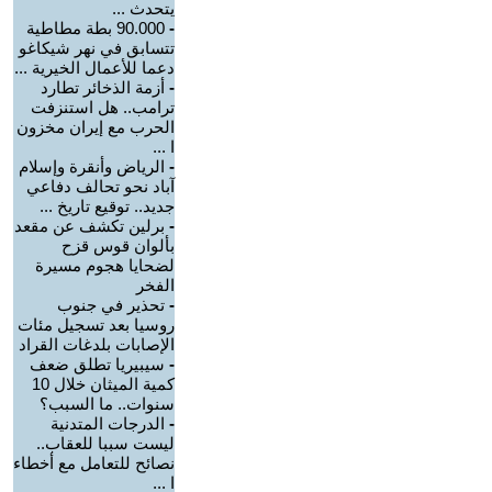
يتحدث ...
-
90.000 بطة مطاطية
تتسابق في نهر شيكاغو
دعما للأعمال الخيرية ...
-
أزمة الذخائر تطارد
ترامب.. هل استنزفت
الحرب مع إيران مخزون
ا ...
-
الرياض وأنقرة وإسلام
آباد نحو تحالف دفاعي
جديد.. توقيع تاريخ ...
-
برلين تكشف عن مقعد
بألوان قوس قزح
لضحايا هجوم مسيرة
الفخر
-
تحذير في جنوب
روسيا بعد تسجيل مئات
الإصابات بلدغات القراد
-
سيبيريا تطلق ضعف
كمية الميثان خلال 10
سنوات.. ما السبب؟
-
الدرجات المتدنية
ليست سببا للعقاب..
نصائح للتعامل مع أخطاء
ا ...