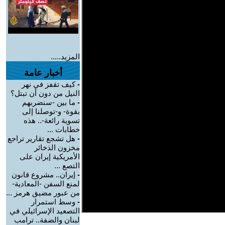
المزيد.....
أخبار عامة
-
كيف تقفز في نهر
النيل من دون أن تبتل؟
-
ما بين -سنضربهم
بقوة- و-توصلنا إلى
تسوية رائعة-.. هذه
خطابات ...
-
هل تشجع تقارير تراجع
مخزون الذخائر
الأمريكية إيران على
التصع ...
-
إيران.. مشروع قانون
لمنع السفن -المعادية-
من عبور مضيق هرمز ...
-
وسط استمرار
التصعيد الإسرائيلي في
لبنان والضفة.. ترامب