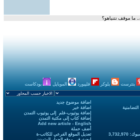
. ما موقف نتنياهو؟
بنترست
بلوكر
فليبورد
الموبايل
بودكاست
اضافة موضوع جديد
التضامنية
اضافة خبر
إضافة يوتيوب-فلم إلى يوتيوب التمدن
إضافة كتاب إلى مكتبة التمدن
Add new article - English
أضف حملة
3,732,97
تعديل الموقع الفرعي للكاتب-ة
ابحث في موقع الحوار المتمدن