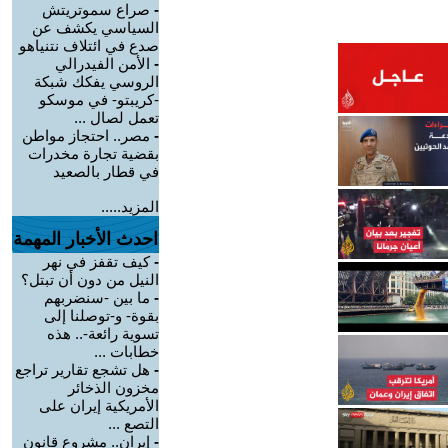
-
صراع سموتريتش
السياسي يكشف عن
صدع في ائتلاف نتنياهو
-
الأمن الفيدرالي
الروسي يفكك شبكة
-كريبتو- في موسكو
تعمل لصال ...
-
مصر.. احتجاز مواطن
بقضية تجارة مخدرات
في قطار بالصعيد
المزيد.....
احدث الأخبار المهمة
-
كيف تقفز في نهر
النيل من دون أن تبتل؟
-
ما بين -سنضربهم
بقوة- و-توصلنا إلى
تسوية رائعة-.. هذه
خطابات ...
-
هل تشجع تقارير تراجع
مخزون الذخائر
الأمريكية إيران على
التصع ...
-
إيران.. مشروع قانون