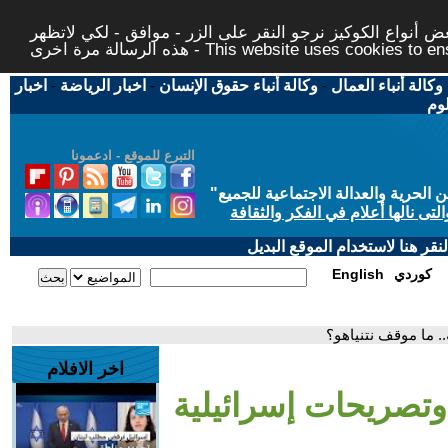
 أنواع الكوكيز نرجو النقر على الزر - موافق - لكي لاتظهر
This website uses cookies to ensure you ge
وكالة أنباء العمال
-
وكالة أنباء حقوق الإنسان
-
اخبار الرياضة
-
اخبار
لوم
التبرع للموقع - ادعمونا
حرية والعدالة الاجتماعية للجميع
"
تى نالها أعلام في الفكر والثقافة
قر هنا لاستخدام الموقع البديل
كوردي
English
. ما موقف نتنياهو؟
اخر الافلام
وتصريحات إسرائيلية