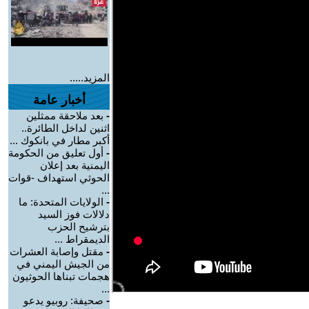
المزيد.....
أخبار عامة
-
بعد ملاحقة ممثلين
اثنين لداخل الطائرة..
أكبر مطار في بانكوك ...
-
أول تعليق من الحكومة
اليمنية بعد إعلان
الحوثي استهداف -قوات
...
-
الولايات المتحدة: ما
دلالات فوز السيد
بترشيح الحزب
الديمقراط ...
-
مقتل وإصابة العشرات
من الجيش اليمني في
هجمات تبناها الحوثيون
...
-
صحيفة: روبيو يدعو