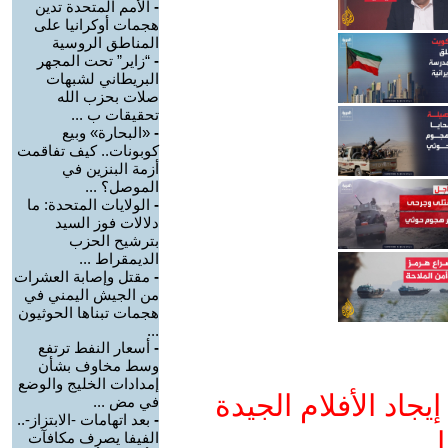
-
الأمم المتحدة تدين
هجمات أوكرانيا على
المناطق الروسية
-
“زاير” تحت المجهر
البريطاني لشبهات
صلات بحزب الله
تحقيقات ب ...
-
«البحارة» وبيع
كوبونات.. كيف تفاقمت
أزمة البنزين في
الموصل؟ ...
-
الولايات المتحدة: ما
دلالات فوز السيد
بترشيح الحزب
الديمقراط ...
-
مقتل وإصابة العشرات
من الجيش اليمني في
هجمات تبناها الحوثيون
...
-
أسعار النفط ترتفع
وسط مخاوف بشأن
إمدادات الخليج والوضع
جاد الأفلام الجيدة
في مض ...
-
بعد اتهامات -الابتزاز-..
ا
الفيفا يصرف مكافآت