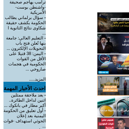
ترامب يهاجم صحيفة
-واشنطن بوست-
الأمريكية
-
سؤال برلماني يطالب
الحكومة بكشف حقيقة
شكاوى نتائج الثانوية ا
...
-
التعليم العالي: جامعة
بنها تُعلن فتح باب
التحويلات الإلكترون ...
-
اليمن: 38 قتيلا على
الأقل من القوات
الحكومية في هجمات
صاروخي ...
المزيد.....
احدث الأخبار المهمة
-
بعد ملاحقة ممثلين
اثنين لداخل الطائرة..
أكبر مطار في بانكوك ...
-
أول تعليق من الحكومة
اليمنية بعد إعلان
الحوثي استهداف -قوات
...