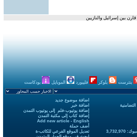
ارن بين إسرائيل والنازيين
بنترست
بلوكر
فليبورد
الموبايل
بودكاست
اضافة موضوع جديد
التضامنية
اضافة خبر
إضافة يوتيوب-فلم إلى يوتيوب التمدن
إضافة كتاب إلى مكتبة التمدن
Add new article - English
أضف حملة
3,732,97
تعديل الموقع الفرعي للكاتب-ة
ابحث في موقع الحوار المتمدن