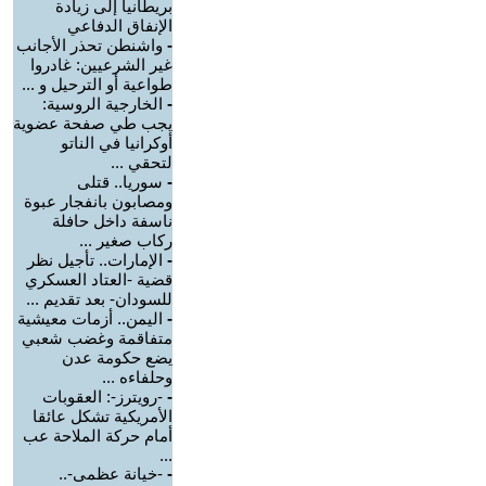
بريطانيا إلى زيادة
الإنفاق الدفاعي
-
واشنطن تحذر الأجانب
غير الشرعيين: غادروا
طواعية أو الترحيل و ...
-
الخارجية الروسية:
يجب طي صفحة عضوية
أوكرانيا في الناتو
لتحقي ...
-
سوريا.. قتلى
ومصابون بانفجار عبوة
ناسفة داخل حافلة
ركاب صغير ...
-
الإمارات.. تأجيل نظر
قضية -العتاد العسكري
للسودان- بعد تقديم ...
-
اليمن.. أزمات معيشية
متفاقمة وغضب شعبي
يضع حكومة عدن
وحلفاءه ...
-
-رويترز-: العقوبات
الأمريكية تشكل عائقا
أمام حركة الملاحة عب
...
-
-خيانة عظمى-..