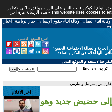
 أنواع الكوكيز نرجو النقر على الزر - موافق - لكي لاتظهر
This website uses cookies to ensure you ge
وكالة أنباء العمال
-
وكالة أنباء حقوق الإنسان
-
اخبار الرياضة
-
اخبار
لوم
التبرع للموقع - ادعمونا
حرية والعدالة الاجتماعية للجميع
"
تى نالها أعلام في الفكر والثقافة
قر هنا لاستخدام الموقع البديل
كوردي
English
ارن بين إسرائيل والنازيين
اخر الافلام
 إلى حضيض جديد وهو