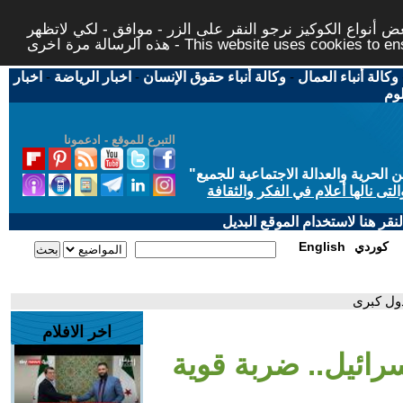
 أنواع الكوكيز نرجو النقر على الزر - موافق - لكي لاتظهر
This website uses cookies to ensure you ge
وكالة أنباء العمال
-
وكالة أنباء حقوق الإنسان
-
اخبار الرياضة
-
اخبار
لوم
التبرع للموقع - ادعمونا
حرية والعدالة الاجتماعية للجميع
"
تى نالها أعلام في الفكر والثقافة
قر هنا لاستخدام الموقع البديل
كوردي
English
اخر الافلام
رائيل.. ضربة قوية