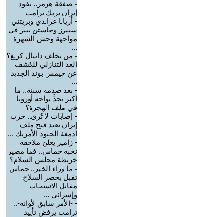
-
صفقة هرمز.. نفوذ
إيران يربك ترامب
-
أريانا غراندي وبريتني
سبيرز وجاستن بيبر في
مواجهة وحش الشهرة
...
-
من يخلف دانيال كريغ؟
العد التنازلي للكشف
عن جيمس بوند الجديد
...
-
بعد صدمة سبتة.. ما
أكبر تحدٍّ يواجه أوروبا
في ملف الهجرة؟
-
إصابات لا تُرى.. حرب
إيران تعيد فتح ملف
أدمغة الجنود الأمريك ...
-
زامير يعلن ملاحقة
نخبة حماس.. فما مصير
خريطة مجلس السلام؟
-
ما وراء الخبر.. حماس
تقبل بحصر السلاح
مقابل الانسحاب
وإسرائي ...
-
-الأمر سابق لأوانه-..
ترامب يرفض تأييد