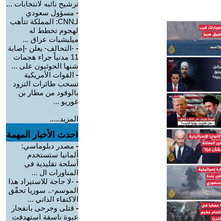
ترشيح نائبه لانتخابات ...
-
مسؤول سعودي
لـCNN: المملكة تتأهب
لهجوم تخطط له
ميليشيات عراق ...
-
-التحالف- يعلن -إصابة
11 مدنياً جراء هجمات
شنها الحوثيون على ...
-
القوات الأمريكية
تسحب طائرات التزود
بالوقود من مطار بن
غوريو ...
المزيد.....
احدث الأخبار المهمة
-
مصدر دبلوماسي:
ألمانيا ستستخدم
أسلحة تقليدية في
المناورات ال ...
-
-لا حاجة للاستيراد هذا
الموسم-.. سوريا تحقّق
الاكتفاء الذاتي ...
-
قتلى وجرحى بانفجار
عبوة ناسفة استهدفت