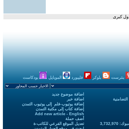
بنترست
بلوكر
فليبورد
الموبايل
بودكاست
اضافة موضوع جديد
التضامنية
اضافة خبر
إضافة يوتيوب-فلم إلى يوتيوب التمدن
إضافة كتاب إلى مكتبة التمدن
Add new article - English
أضف حملة
3,732,97
تعديل الموقع الفرعي للكاتب-ة
ابحث في موقع الحوار المتمدن