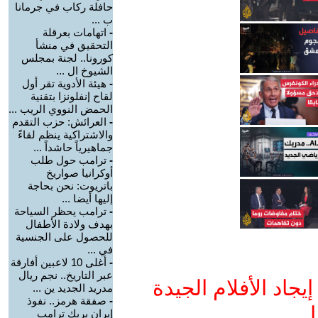
حافلة ركاب في جرمانا
ب ...
-
اتهامات بعرقلة
التحقيق في منشأ
كورونا.. لجنة بمجلس
الشيوخ ال ...
-
هيئة الأدوية تقر أول
لقاح إنفلونزا بتقنية
الحمض النووي الريب ...
-
العرائش: حزب التقدم
والاشتراكية ينظم لقاءً
جماهيرياً حاشداً ...
-
ترامب حول طلب
أوكرانيا صواريخ
باتريوت: نحن بحاجة
إليها أيضا ...
-
ترامب يحظر السياحة
بهدف ولادة الأطفال
للحصول على الجنسية
في ...
-
أغلى 10 لاعبين أفارقة
عبر التاريخ.. نجم ريال
جاد الأفلام الجيدة
مدريد الجديد ين ...
-
صفقة هرمز.. نفوذ
ا
إيران يربك ترامب