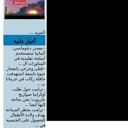
المزيد.....
أخبار عامة
-
مصدر دبلوماسي:
ألمانيا ستستخدم
أسلحة تقليدية في
المناورات ال ...
-
قتلى وجرحى بانفجار
عبوة ناسفة استهدفت
حافلة ركاب في جرمانا
ب ...
-
ترامب حول طلب
أوكرانيا صواريخ
باتريوت: نحن بحاجة
إليها أيضا ...
-
ترامب يحظر السياحة
بهدف ولادة الأطفال
للحصول على الجنسية
في ...