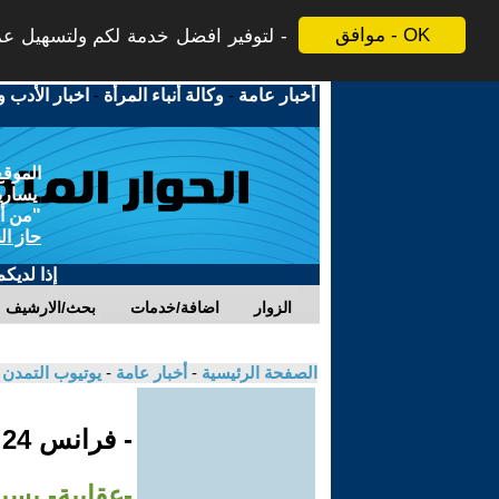
موافق - OK
لتوفير افضل خدمة لكم ولتسهيل عملي
أخبار عامة
-
وكالة أنباء المرأة
-
اخبار الأدب و
الموقع
يسارية
"من أج
حاز ال
إذا لديك
الزوار
اضافة/خدمات
بحث/الارشيف
الصفحة الرئيسية
-
أخبار عامة
-
يوتيوب التمدن
- فرانس 24
-عقابية- بسب