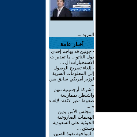
المزيد.....
أخبار عامة
-
-بوتين قد يهاجم إحدى
دول الناتو-.. ما تقديرات
الاستخبارات ال ...
-
إلغاء تصريح الوصول
إلى المعلومات السرية
لوزير أمريكي سابق بس
...
-
شركة أرجنتينية تتهم
واشنطن بممارسة
ضغوط -غير لائقة- لإلغاء
م ...
-
مجلس الأمن يدين
الهجمات الصاروخية
الحوثية على السعودية
ويستن ...
-
لمواجهة نفوذ الصين..