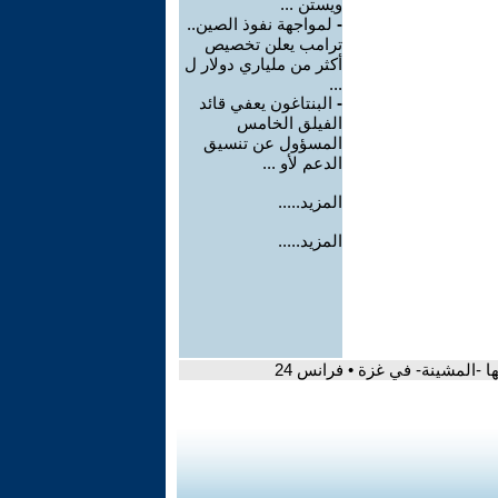
ويستن ...
-
لمواجهة نفوذ الصين..
ترامب يعلن تخصيص
أكثر من ملياري دولار ل
...
-
البنتاغون يعفي قائد
الفيلق الخامس
المسؤول عن تنسيق
الدعم لأو ...
المزيد.....
المزيد.....
 -المشينة- في غزة • فرانس 24