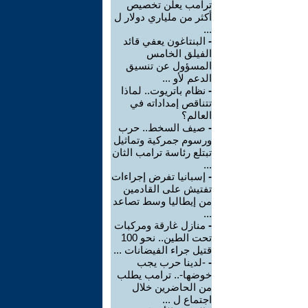
ترامب يعلن تخصيص
أكثر من ملياري دولار ل
...
-
البنتاغون يعفي قائد
الفيلق الخامس
المسؤول عن تنسيق
الدعم لأو ...
-
نظام باتريوت.. لماذا
تتناقص إمداداته في
العالم؟
-
صيف السخط.. حرب
ورسوم جمركية وتماثيل
تبتلع رئاسة ترامب الثان
...
-
إسبانيا تفرض إجراءات
تفتيش على القادمين
من إيطاليا وسط تصاعد
...
-
منازل غارقة ومركبات
تحت الطين.. نحو 100
قتيل جراء الفيضانات ...
-
-لدينا حرب يجب
خوضها-.. ترامب يطلب
من الحاضرين خلال
اجتماع ل ...