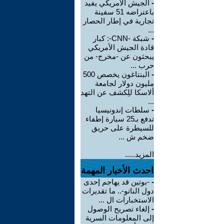
-
الجيش الأمريكي يفيد
باعتراضه 51 سفينة
تجارية في إطار الحصار
...
-
شبكة -CNN-: كبار
قادة الجيش الأمريكي
يبحثون عن -مخرج- من
حرب ...
-
البنتاغون يخصص 500
مليون دولار لجامعة
ألاسكا للِكشف عن التهد
...
-
سلطات إندونيسيا
تدفع بـ25 سيارة إطفاء
للسيطرة على حريق
ضخم ش ...
المزيد.....
احدث الأخبار المهمة
-
-بوتين قد يهاجم إحدى
دول الناتو-.. ما تقديرات
الاستخبارات ال ...
-
إلغاء تصريح الوصول
إلى المعلومات السرية