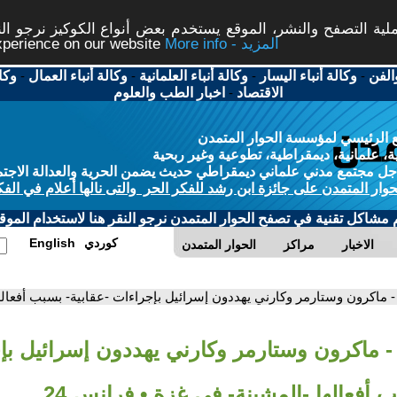
ة التصفح والنشر، الموقع يستخدم بعض أنواع الكوكيز نرجو النق
More info - المزيد
experience on our website
الفن
-
وكالة أنباء اليسار
-
وكالة أنباء العلمانية
-
وكالة أنباء العمال
-
وكا
الاقتصاد
-
اخبار الطب والعلوم
 الرئيسي لمؤسسة الحوار المتمدن
، علمانية، ديمقراطية، تطوعية وغير ربحية
ل مجتمع مدني علماني ديمقراطي حديث يضمن الحرية والعدالة الاجتم
حوار المتمدن على جائزة ابن رشد للفكر الحر والتى نالها أعلام في الفك
م مشاكل تقنية في تصفح الحوار المتمدن نرجو النقر هنا لاستخدام الموقع
كوردي
English
الاخبار
مراكز
الحوار المتمدن
- ماكرون وستارمر وكارني يهددون إسرائيل بإجراءات -عقابية- بسبب أفعالها
- ماكرون وستارمر وكارني يهددون إسرائيل بإ
ب أفعالها -المشينة- في غزة • فرانس 24